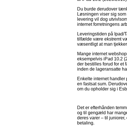
Du burde derudover tænke 
Løsningen viser sig som o
levering vil dog utvivls
internet forretningens ar
Leveringstiden på Ipad/T
tilfælde være ekstremt væ
væsentligt at man tjekke
Mange internet webshops
eksempelvis iPad 10.2 (
der bestilles forud for et
inden de lageransatte har
Enkelte internet handler 
en fastsat sum. Derudover
om du opholder sig i Esbj
Det er efterhånden temmel
og til gengæld har mang
deres varer – til juniore
betaling.