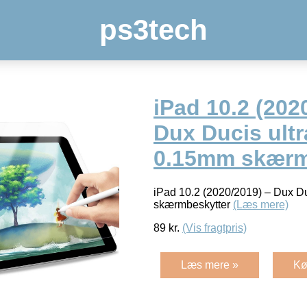
ps3tech
iPad 10.2 (202
Dux Ducis ult
0.15mm skærm
iPad 10.2 (2020/2019) – Dux D
skærmbeskytter
(Læs mere)
89
kr.
(Vis fragtpris)
Læs mere »
Kø