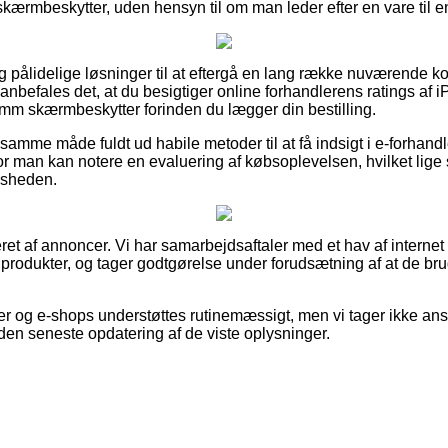
kærmbeskytter, uden hensyn til om man leder efter en vare til en
igtig pålidelige løsninger til at eftergå en lang række nuværende
anbefales det, at du besigtiger online forhandlerens ratings af 
mm skærmbeskytter forinden du lægger din bestilling.
samme måde fuldt ud habile metoder til at få indsigt i e-forhandle
 man kan notere en evaluering af købsoplevelsen, hvilket lige så
edsheden.
ret af annoncer. Vi har samarbejdsaftaler med et hav af internet 
 produkter, og tager godtgørelse under forudsætning af at de br
 og e-shops understøttes rutinemæssigt, men vi tager ikke ansva
den seneste opdatering af de viste oplysninger.