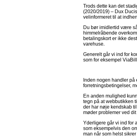
Trods dette kan det stadi
(2020/2019) – Dux Ducis 
velinformeret til at indhe
Du bør imidlertid være så
himmelråbende overkommel
betalingskort er ikke de
varehuse.
Generelt går vi ind for k
som for eksempel ViaBill,
Inden nogen handler på 
forretningsbetingelser, 
En anden mulighed kunne 
tegn på at webbutikken t
der har nøje kendskab til
møder problemer ved dit
Yderligere går vi ind fo
som eksempelvis den omby
man når som helst sikrer 