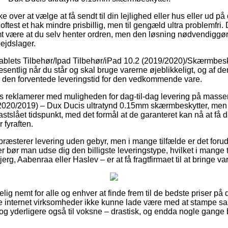
over at vælge at få sendt til din lejlighed eller hus eller ud på
ftest et hak mindre prisbillig, men til gengæld ultra problemfri. 
omt være at du selv henter ordren, men den løsning nødvendiggø
bejdslager.
ablets Tilbehør/Ipad Tilbehør/iPad 10.2 (2019/2020)/Skærmbesk
sentlig når du står og skal bruge varerne øjeblikkeligt, og af den
r den forventede leveringstid for den vedkommende vare.
 reklamerer med muligheden for dag-til-dag levering på masser
2020/2019) – Dux Ducis ultratynd 0.15mm skærmbeskytter, men s
 fastslået tidspunkt, med det formål at de garanteret kan nå at få 
 fyraften.
præsterer levering uden gebyr, men i mange tilfælde er det foru
 bør man udse dig den billigste leveringstype, hvilket i mange t
erg, Aabenraa eller Haslev – er at få fragtfirmaet til at bringe v
ig nemt for alle og enhver at finde frem til de bedste priser på d
e internet virksomheder ikke kunne lade være med at stampe sa
r, og yderligere også til voksne – drastisk, og endda nogle gange