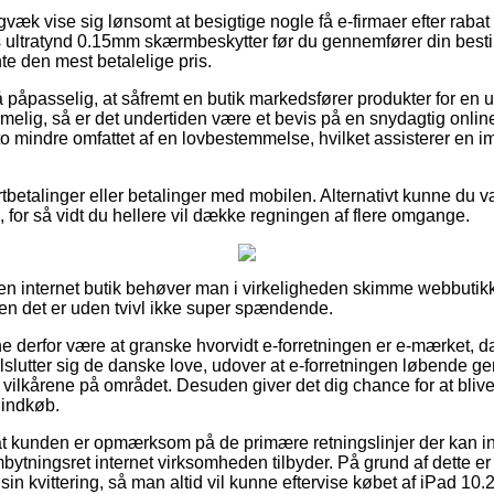
gvæk vise sig lønsomt at besigtige nogle få e-firmaer efter rabat
ultratynd 0.15mm skærmbeskytter før du gennemfører din bestill
nte den mest betalelige pris.
 påpasselig, at såfremt en butik markedsfører produkter for en u
ig, så er det undertiden være et bevis på en snydagtig online 
sto mindre omfattet af en lovbestemmelse, hvilket assisterer en 
ortbetalinger eller betalinger med mobilen. Alternativt kunne du v
 for så vidt du hellere vil dække regningen af flere omgange.
en internet butik behøver man i virkeligheden skimme webbutik
men det er uden tvivl ikke super spændende.
derfor være at granske hvorvidt e-forretningen er e-mærket, da 
ilslutter sig de danske love, udover at e-forretningen løbende 
 vilkårene på området. Desuden giver det dig chance for at blive
 indkøb.
r at kunden er opmærksom på de primære retningslinjer der kan in
tningsret internet virksomheden tilbyder. På grund af dette er d
sin kvittering, så man altid vil kunne eftervise købet af iPad 10