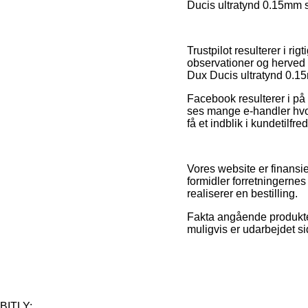
Ducis ultratynd 0.15mm s
Trustpilot resulterer i r
observationer og herved 
Dux Ducis ultratynd 0.15
Facebook resulterer i på 
ses mange e-handler hvor
få et indblik i kundetilfr
Vores website er finansie
formidler forretningernes
realiserer en bestilling.
Fakta angående produkter
muligvis er udarbejdet si
BITLY: