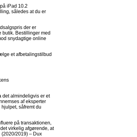
 på iPad 10.2
ing, således at du er
dsalgspris der er
butik. Bestillinger med
imod snydagtige online
ælge et afbetalingstilbud
kens
det almindeligvis er et
gennemses af eksperter
 hjulpet, såfremt du
fluere på transaktionen,
et virkelig afgørende, at
.2 (2020/2019) – Dux