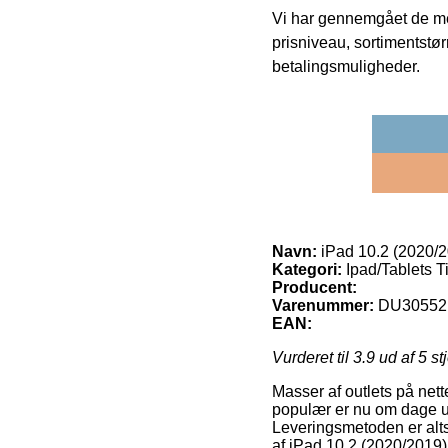
Vi har gennemgået de mes
prisniveau, sortimentstø
betalingsmuligheder.
Navn:
iPad 10.2 (2020/2
Kategori:
Ipad/Tablets T
Producent:
Varenummer:
DU30552
EAN:
Vurderet til
3.9
ud af 5 st
Masser af outlets på net
populær er nu om dage ud
Leveringsmetoden er alt
af iPad 10.2 (2020/2019