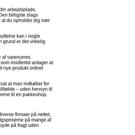
 din arbejdsplads.
Den billigste slags
r at du opholder dig nær
yttelse kan i nogle
 grund er det virkelig
 af varenumre,
om imidlertid antager at
dit nye produkt ordnet
dsat at man indkøber for
ilfælde – uden hensyn til
arerne til en pakkeshop.
iverse firmaer på nettet,
lgspriserne på mange af
 byde på fragt uden