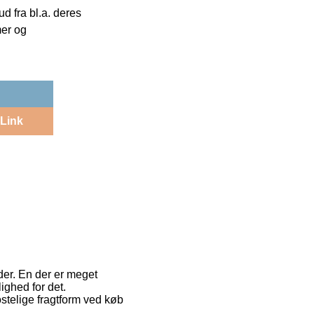
 fra bl.a. deres
mer og
Link
der. En der er meget
ighed for det.
telige fragtform ved køb