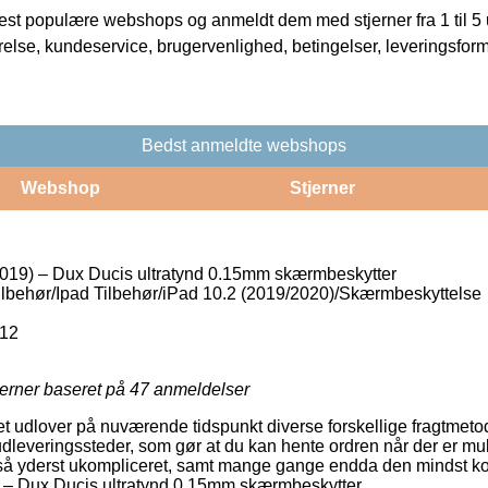
t populære webshops og anmeldt dem med stjerner fra 1 til 5 ud
rrelse, kundeservice, brugervenlighed, betingelser, leveringsfor
Bedst anmeldte webshops
Webshop
Stjerner
019) – Dux Ducis ultratynd 0.15mm skærmbeskytter
ilbehør/Ipad Tilbehør/iPad 10.2 (2019/2020)/Skærmbeskyttelse
12
jerner baseret på
47
anmeldelser
tet udlover på nuværende tidspunkt diverse forskellige fragtmeto
leveringssteder, som gør at du kan hente ordren når der er mul
så yderst ukompliceret, samt mange gange endda den mindst kos
) – Dux Ducis ultratynd 0.15mm skærmbeskytter.