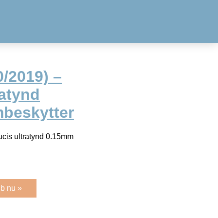
0/2019) –
ratynd
beskytter
ucis ultratynd 0.15mm
b nu »