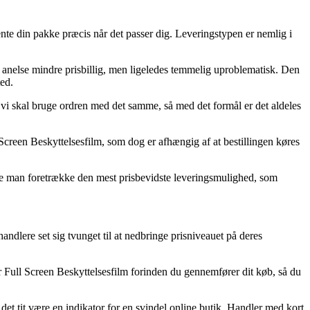
ente din pakke præcis når det passer dig. Leveringstypen er nemlig i
n anelse mindre prisbillig, men ligeledes temmelig uproblematisk. Den
ted.
 vi skal bruge ordren med det samme, så med det formål er det aldeles
creen Beskyttelsesfilm, som dog er afhængig af at bestillingen køres
de man foretrække den mest prisbevidste leveringsmulighed, som
handlere set sig tvunget til at nedbringe prisniveauet på deres
ear Full Screen Beskyttelsesfilm forinden du gennemfører dit køb, så du
 det tit være en indikator for en svindel online butik. Handler med kort