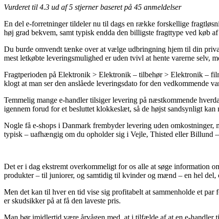
Vurderet til
4.3
ud af 5 stjerner baseret på
45
anmeldelser
En del e-forretninger tildeler nu til dags en række forskellige fragtl
høj grad bekvem, samt typisk endda den billigste fragttype ved køb af
Du burde omvendt tænke over at vælge udbringning hjem til din privata
mest letkøbte leveringsmulighed er uden tvivl at hente varerne selv, me
Fragtperioden på Elektronik > Elektronik – tilbehør > Elektronik – fi
klogt at man ser den anslåede leveringsdato for den vedkommende va
Temmelig mange e-handler tilsiger levering på næstkommende hverdag p
igennem forud for et besluttet klokkeslæt, så de højst sandsynligt kan
Nogle få e-shops i Danmark frembyder levering uden omkostninger, me
typisk – uafhængig om du opholder sig i Vejle, Thisted eller Billund – 
Det er i dag ekstremt overkommeligt for os alle at søge information om p
produkter – til juniorer, og samtidig til kvinder og mænd – en hel del
Men det kan til hver en tid vise sig profitabelt at sammenholde et par 
er skudsikker på at få den laveste pris.
Man bør imidlertid være årvågen med, at i tilfælde af at en e-handler t