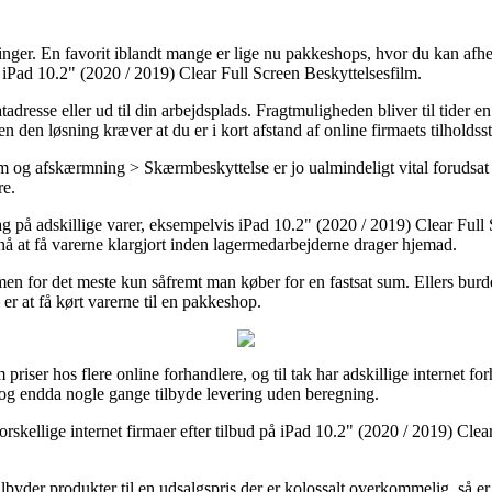
øsninger. En favorit iblandt mange er lige nu pakkeshops, hvor du kan afh
 iPad 10.2" (2020 / 2019) Clear Full Screen Beskyttelsesfilm.
dresse eller ud til din arbejdsplads. Fragtmuligheden bliver til tider e
n den løsning kræver at du er i kort afstand af online firmaets tilholdss
lm og afskærmning > Skærmbeskyttelse er jo ualmindeligt vital forudsat
re.
å adskillige varer, eksempelvis iPad 10.2" (2020 / 2019) Clear Full S
 nå at få varerne klargjort inden lagermedarbejderne drager hjemad.
n for det meste kun såfremt man køber for en fastsat sum. Ellers bur
er at få kørt varerne til en pakkeshop.
riser hos flere online forhandlere, og til tak har adskillige internet for
, og endda nogle gange tilbyde levering uden beregning.
forskellige internet firmaer efter tilbud på iPad 10.2" (2020 / 2019) Cl
ilbyder produkter til en udsalgspris der er kolossalt overkommelig, så er