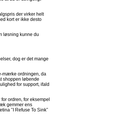
gspris der virker helt
ed kort er ikke desto
en løsning kunne du
gelser, dog er det mange
 e-mærke ordningen, da
t at shoppen løbende
lighed for support, ifald
for ordren, for eksempel
digvæk gemmer ens
Retina "I Refuse To Sink"