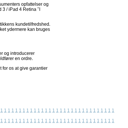
onsumenters opfattelser og
d 3 / iPad 4 Retina "I
tikkens kundetilfredshed.
ilket ydermere kan bruges
er og introducerer
ldfører en ordre.
 for os at give garantier
1
1
1
1
1
1
1
1
1
1
1
1
1
1
1
1
1
1
1
1
1
1
1
1
1
1
1
1
1
1
1
1
1
1
1
1
1
1
1
1
1
1
1
1
1
1
1
1
1
1
1
1
1
1
1
1
1
1
1
1
1
1