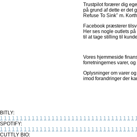
Trustpilot forærer dig ege
på grund af dette er det g
Refuse To Sink" m. Kortho
Facebook præsterer tilsv
Her ses nogle outlets på
til at tage stilling til kun
Vores hjemmeside finansi
forretningernes varer, og
Oplysninger om varer og in
imod forandringer der ka
BITLY:
1
1
1
1
1
1
1
1
1
1
1
1
1
1
1
1
1
1
1
1
1
1
1
1
1
1
1
1
1
1
1
1
1
1
SPOTIFY:
1
1
1
1
1
1
1
1
1
1
1
1
1
1
1
1
1
1
1
1
1
1
1
1
1
1
1
1
1
1
1
1
1
1
CUTTLY BIO: