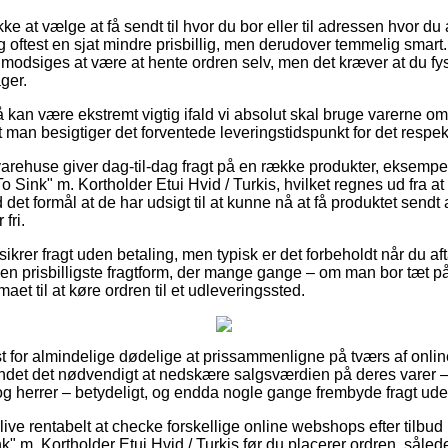
e at vælge at få sendt til hvor du bor eller til adressen hvor du 
g oftest en sjat mindre prisbillig, men derudover temmelig smart
modsiges at være at hente ordren selv, men det kræver at du fys
ger.
kan være ekstremt vigtig ifald vi absolut skal bruge varerne om
 at man besigtiger det forventede leveringstidspunkt for det respek
varehuse giver dag-til-dag fragt på en række produkter, eksempel
o Sink" m. Kortholder Etui Hvid / Turkis, hvilket regnes ud fra 
det formål at de har udsigt til at kunne nå at få produktet sendt a
fri.
ikrer fragt uden betaling, men typisk er det forbeholdt når du af
en prisbilligste fragtform, der mange gange – om man bor tæt på
maet til at køre ordren til et udleveringssted.
st for almindelige dødelige at prissammenligne på tværs af onlin
fundet det nødvendigt at nedskære salgsværdien på deres varer – 
g herrer – betydeligt, og endda nogle gange frembyde fragt ude
ve rentabelt at checke forskellige online webshops efter tilbud 
k" m. Kortholder Etui Hvid / Turkis før du placerer ordren, sålede