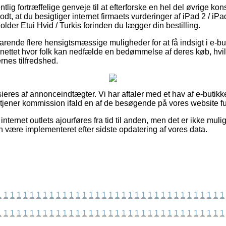
ntlig fortræffelige genveje til at efterforske en hel del øvrige k
odt, at du besigtiger internet firmaets vurderinger af iPad 2 / iPa
lder Etui Hvid / Turkis forinden du lægger din bestilling.
arende flere hensigtsmæssige muligheder for at få indsigt i e-bu
 nettet hvor folk kan nedfælde en bedømmelse af deres køb, hv
dernes tilfredshed.
eres af annonceindtægter. Vi har aftaler med et hav af e-butikk
 tjener kommission ifald en af de besøgende på vores website fu
ternet outlets ajourføres fra tid til anden, men det er ikke muligt
n være implementeret efter sidste opdatering af vores data.
1
1
1
1
1
1
1
1
1
1
1
1
1
1
1
1
1
1
1
1
1
1
1
1
1
1
1
1
1
1
1
1
1
1
1
1
1
1
1
1
1
1
1
1
1
1
1
1
1
1
1
1
1
1
1
1
1
1
1
1
1
1
1
1
1
1
1
1
1
1