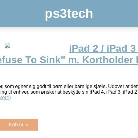
ps3tech
iPad 2 / iPad 3
efuse To Sink" m. Kortholder E
er, som egner sig godt til børn eller barnlige sjæle. Udover at det
sning til enhver, som ønsker at beskytte sin iPad 4, iPad 3, iPad 
mere)
Køb nu »