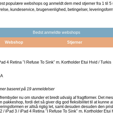
t populære webshops og anmeldt dem med stjerner fra 1 til 5 ud
rrelse, kundeservice, brugervenlighed, betingelser, leveringsfor
Bedst anmeldte webshops
Webshop
Stjerner
Pad 4 Retina "I Refuse To Sink" m. Kortholder Etui Hvid / Turkis
6A
rner baseret på
19
anmeldelser
rembyder nu om stunder et bredt udvalg af fragtformer. Det mes
en pakkeshop, fordi det så giver dig god fleksibilitet til at kunne 
eringsformen er altså rigtig let, samt desuden desuden den prisb
2 / iPad 3 / iPad 4 Retina "I Refuse To Sink" m. Kortholder Etui H