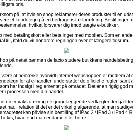
lligste pris.
om på, at hvis en shop reklamerer deres produkter til en udsal
 være et kendetegn på en bedragerisk e-forretning. Bestillinger m
bestemmelse, hvilket forsvarer dig imod uægte e-butikker.
køb med betalingskort eller betalinger med mobilen. Som en and
iaBill, ifald du vil honorere regningen over et længere tidsrum.
shop på nettet bør man de facto studere butikkens handelsbetin
dende.
for være at bemærke hvorvidt internet webshoppen er medlem af
ndetegn for at e-handlen understøtter de officielle regler, sam
om har indsigt i reglementet på området. Det er en rigtig god mu
er i processen med din handel.
øberen er vaks omkring de grundlæggende vedtægter der gælder 
maet har. I relation til det er det virkelig afgørende, at man sta
remadrettet kan påvise sin bestilling af iPad 2 / iPad 3 / iPad 4 
 Turkis, hvad end man er dame eller herre.