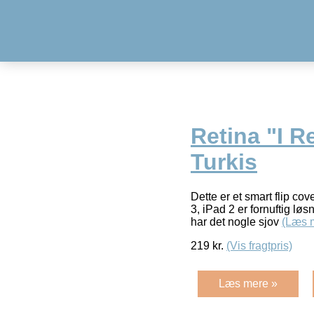
Retina "I R
Turkis
Dette er et smart flip cov
3, iPad 2 er fornuftig lø
har det nogle sjov
(Læs 
219
kr.
(Vis fragtpris)
Læs mere »