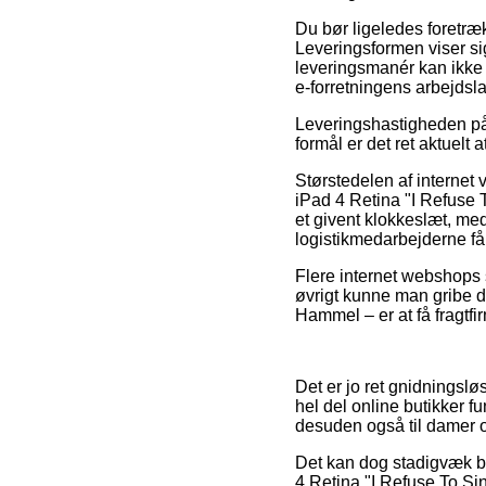
Du bør ligeledes foretrækk
Leveringsformen viser si
leveringsmanér kan ikke 
e-forretningens arbejdsla
Leveringshastigheden på 
formål er det ret aktuelt
Størstedelen af internet 
iPad 4 Retina "I Refuse T
et givent klokkeslæt, med 
logistikmedarbejderne får 
Flere internet webshops s
øvrigt kunne man gribe d
Hammel – er at få fragtfir
Det er jo ret gnidningslø
hel del online butikker 
desuden også til damer o
Det kan dog stadigvæk bli
4 Retina "I Refuse To Sin