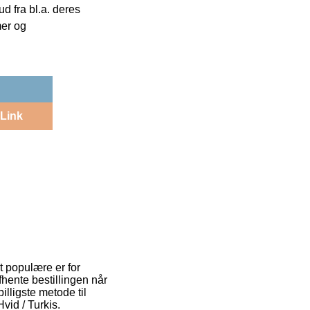
 fra bl.a. deres
mer og
Link
t populære er for
afhente bestillingen når
illigste metode til
vid / Turkis.