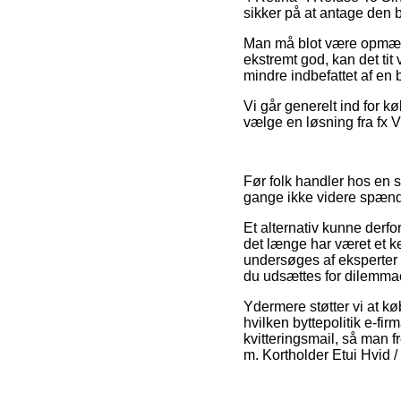
sikker på at antage den bi
Man må blot være opmærks
ekstremt god, kan det tit
mindre indbefattet af en 
Vi går generelt ind for 
vælge en løsning fra fx V
Før folk handler hos en 
gange ikke videre spæn
Et alternativ kunne der
det længe har været et ke
undersøges af eksperter s
du udsættes for dilemma
Ydermere støtter vi at k
hvilken byttepolitik e-fir
kvitteringsmail, så man f
m. Kortholder Etui Hvid /