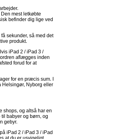
arbejder.
. Den mest letkøbte
isk befinder dig lige ved
 få sekunder, så med det
tive produkt.
vis iPad 2 / iPad 3 /
at ordren aflægges inden
fsted forud for at
tager for en præcis sum. I
 Helsingør, Nyborg eller
e shops, og altså har en
til babyer og børn, og
n gebyr.
på iPad 2 / iPad 3 / iPad
s at du er usvigeligt