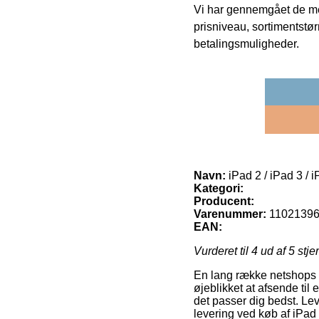
Vi har gennemgået de mes
prisniveau, sortimentstø
betalingsmuligheder.
Navn:
iPad 2 / iPad 3 / i
Kategori:
Producent:
Varenummer:
1102139
EAN:
Vurderet til
4
ud af 5 stje
En lang række netshops f
øjeblikket at afsende til 
det passer dig bedst. Lev
levering ved køb af iPad 