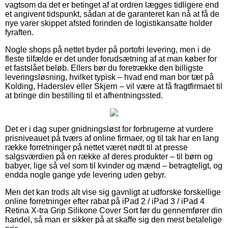
vagtsom da det er betinget af at ordren lægges tidligere end
et angivent tidspunkt, sådan at de garanteret kan nå at få de
nye varer skippet afsted forinden de logistikansatte holder
fyraften.
Nogle shops på nettet byder på portofri levering, men i de
fleste tilfælde er det under forudsætning af at man køber for
et fastslået beløb. Ellers bør du foretrække den billigste
leveringsløsning, hvilket typisk – hvad end man bor tæt på
Kolding, Haderslev eller Skjern – vil være at få fragtfirmaet til
at bringe din bestilling til et afhentningssted.
Det er i dag super gnidningsløst for forbrugerne at vurdere
prisniveauet på tværs af online firmaer, og til tak har en lang
række forretninger på nettet været nødt til at presse
salgsværdien på en række af deres produkter – til børn og
babyer, lige så vel som til kvinder og mænd – betragteligt, og
endda nogle gange yde levering uden gebyr.
Men det kan trods alt vise sig gavnligt at udforske forskellige
online forretninger efter rabat på iPad 2 / iPad 3 / iPad 4
Retina X-tra Grip Silikone Cover Sort før du gennemfører din
handel, så man er sikker på at skaffe sig den mest betalelige