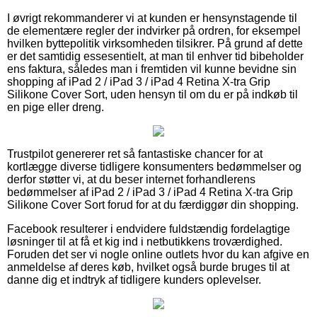
I øvrigt rekommanderer vi at kunden er hensynstagende til
de elementære regler der indvirker på ordren, for eksempel
hvilken byttepolitik virksomheden tilsikrer. På grund af dette
er det samtidig essesentielt, at man til enhver tid bibeholder
ens faktura, således man i fremtiden vil kunne bevidne sin
shopping af iPad 2 / iPad 3 / iPad 4 Retina X-tra Grip
Silikone Cover Sort, uden hensyn til om du er på indkøb til
en pige eller dreng.
Trustpilot genererer ret så fantastiske chancer for at
kortlægge diverse tidligere konsumenters bedømmelser og
derfor støtter vi, at du beser internet forhandlerens
bedømmelser af iPad 2 / iPad 3 / iPad 4 Retina X-tra Grip
Silikone Cover Sort forud for at du færdiggør din shopping.
Facebook resulterer i endvidere fuldstændig fordelagtige
løsninger til at få et kig ind i netbutikkens troværdighed.
Foruden det ser vi nogle online outlets hvor du kan afgive en
anmeldelse af deres køb, hvilket også burde bruges til at
danne dig et indtryk af tidligere kunders oplevelser.