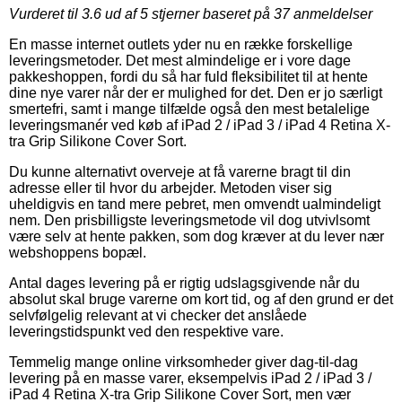
Vurderet til
3.6
ud af 5 stjerner baseret på
37
anmeldelser
En masse internet outlets yder nu en række forskellige
leveringsmetoder. Det mest almindelige er i vore dage
pakkeshoppen, fordi du så har fuld fleksibilitet til at hente
dine nye varer når der er mulighed for det. Den er jo særligt
smertefri, samt i mange tilfælde også den mest betalelige
leveringsmanér ved køb af iPad 2 / iPad 3 / iPad 4 Retina X-
tra Grip Silikone Cover Sort.
Du kunne alternativt overveje at få varerne bragt til din
adresse eller til hvor du arbejder. Metoden viser sig
uheldigvis en tand mere pebret, men omvendt ualmindeligt
nem. Den prisbilligste leveringsmetode vil dog utvivlsomt
være selv at hente pakken, som dog kræver at du lever nær
webshoppens bopæl.
Antal dages levering på er rigtig udslagsgivende når du
absolut skal bruge varerne om kort tid, og af den grund er det
selvfølgelig relevant at vi checker det anslåede
leveringstidspunkt ved den respektive vare.
Temmelig mange online virksomheder giver dag-til-dag
levering på en masse varer, eksempelvis iPad 2 / iPad 3 /
iPad 4 Retina X-tra Grip Silikone Cover Sort, men vær