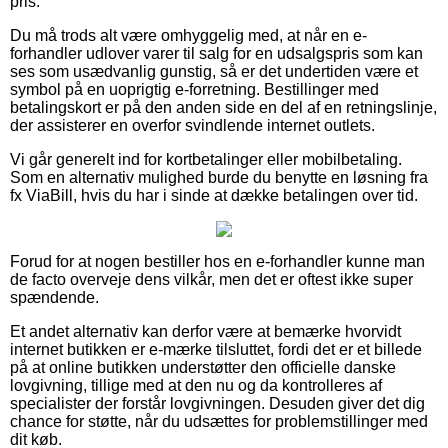
pris.
Du må trods alt være omhyggelig med, at når en e-
forhandler udlover varer til salg for en udsalgspris som kan
ses som usædvanlig gunstig, så er det undertiden være et
symbol på en uoprigtig e-forretning. Bestillinger med
betalingskort er på den anden side en del af en retningslinje,
der assisterer en overfor svindlende internet outlets.
Vi går generelt ind for kortbetalinger eller mobilbetaling.
Som en alternativ mulighed burde du benytte en løsning fra
fx ViaBill, hvis du har i sinde at dække betalingen over tid.
Forud for at nogen bestiller hos en e-forhandler kunne man
de facto overveje dens vilkår, men det er oftest ikke super
spændende.
Et andet alternativ kan derfor være at bemærke hvorvidt
internet butikken er e-mærke tilsluttet, fordi det er et billede
på at online butikken understøtter den officielle danske
lovgivning, tillige med at den nu og da kontrolleres af
specialister der forstår lovgivningen. Desuden giver det dig
chance for støtte, når du udsættes for problemstillinger med
dit køb.