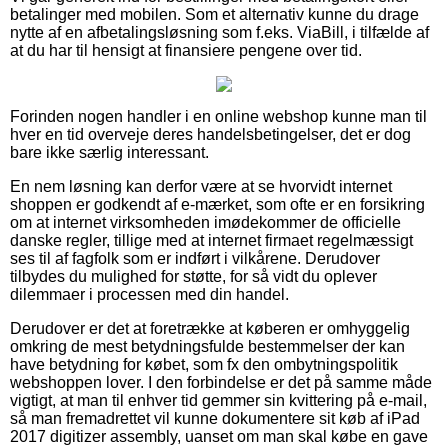
betalinger med mobilen. Som et alternativ kunne du drage
nytte af en afbetalingsløsning som f.eks. ViaBill, i tilfælde af
at du har til hensigt at finansiere pengene over tid.
Forinden nogen handler i en online webshop kunne man til
hver en tid overveje deres handelsbetingelser, det er dog
bare ikke særlig interessant.
En nem løsning kan derfor være at se hvorvidt internet
shoppen er godkendt af e-mærket, som ofte er en forsikring
om at internet virksomheden imødekommer de officielle
danske regler, tillige med at internet firmaet regelmæssigt
ses til af fagfolk som er indført i vilkårene. Derudover
tilbydes du mulighed for støtte, for så vidt du oplever
dilemmaer i processen med din handel.
Derudover er det at foretrække at køberen er omhyggelig
omkring de mest betydningsfulde bestemmelser der kan
have betydning for købet, som fx den ombytningspolitik
webshoppen lover. I den forbindelse er det på samme måde
vigtigt, at man til enhver tid gemmer sin kvittering på e-mail,
så man fremadrettet vil kunne dokumentere sit køb af iPad
2017 digitizer assembly, uanset om man skal købe en gave