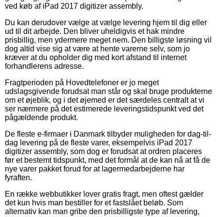
ved køb af iPad 2017 digitizer assembly.
Du kan derudover vælge at vælge levering hjem til dig eller
ud til dit arbejde. Den bliver uheldigvis et hak mindre
prisbillig, men ydermere meget nem. Den billigste løsning vil
dog altid vise sig at være at hente varerne selv, som jo
kræver at du opholder dig med kort afstand til internet
forhandlerens adresse.
Fragtperioden på Hovedtelefoner er jo meget
udslagsgivende forudsat man står og skal bruge produkterne
om et øjeblik, og i det øjemed er det særdeles centralt at vi
ser nærmere på det estimerede leveringstidspunkt ved det
pågældende produkt.
De fleste e-firmaer i Danmark tilbyder muligheden for dag-til-
dag levering på de fleste varer, eksempelvis iPad 2017
digitizer assembly, som dog er forudsat at ordren placeres
før et bestemt tidspunkt, med det formål at de kan nå at få de
nye varer pakket forud for at lagermedarbejderne har
fyraften.
En række webbutikker lover gratis fragt, men oftest gælder
det kun hvis man bestiller for et fastslået beløb. Som
alternativ kan man gribe den prisbilligste type af levering,