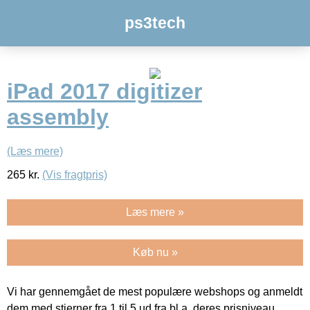
ps3tech
iPad 2017 digitizer
assembly
(Læs mere)
265
kr.
(Vis fragtpris)
Læs mere »
Køb nu »
Vi har gennemgået de mest populære webshops og anmeldt
dem med stjerner fra 1 til 5 ud fra bl.a. deres prisniveau,