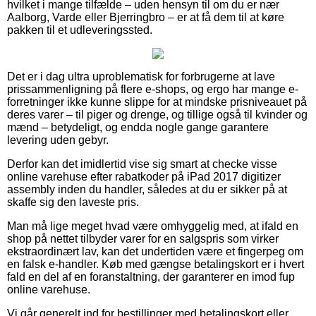
hvilket i mange tilfælde – uden hensyn til om du er nær
Aalborg, Varde eller Bjerringbro – er at få dem til at køre
pakken til et udleveringssted.
Det er i dag ultra uproblematisk for forbrugerne at lave
prissammenligning på flere e-shops, og ergo har mange e-
forretninger ikke kunne slippe for at mindske prisniveauet på
deres varer – til piger og drenge, og tillige også til kvinder og
mænd – betydeligt, og endda nogle gange garantere
levering uden gebyr.
Derfor kan det imidlertid vise sig smart at checke visse
online varehuse efter rabatkoder på iPad 2017 digitizer
assembly inden du handler, således at du er sikker på at
skaffe sig den laveste pris.
Man må lige meget hvad være omhyggelig med, at ifald en
shop på nettet tilbyder varer for en salgspris som virker
ekstraordinært lav, kan det undertiden være et fingerpeg om
en falsk e-handler. Køb med gængse betalingskort er i hvert
fald en del af en foranstaltning, der garanterer en imod fup
online varehuse.
Vi går generelt ind for bestillinger med betalingskort eller