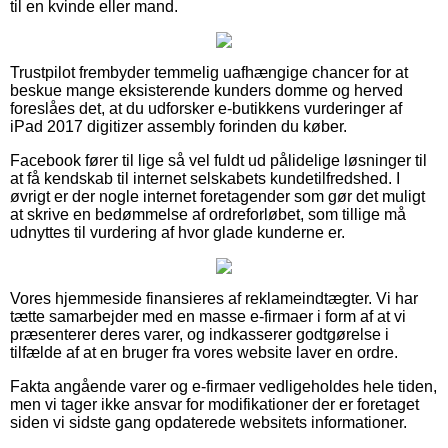
til en kvinde eller mand.
Trustpilot frembyder temmelig uafhængige chancer for at
beskue mange eksisterende kunders domme og herved
foreslåes det, at du udforsker e-butikkens vurderinger af
iPad 2017 digitizer assembly forinden du køber.
Facebook fører til lige så vel fuldt ud pålidelige løsninger til
at få kendskab til internet selskabets kundetilfredshed. I
øvrigt er der nogle internet foretagender som gør det muligt
at skrive en bedømmelse af ordreforløbet, som tillige må
udnyttes til vurdering af hvor glade kunderne er.
Vores hjemmeside finansieres af reklameindtægter. Vi har
tætte samarbejder med en masse e-firmaer i form af at vi
præsenterer deres varer, og indkasserer godtgørelse i
tilfælde af at en bruger fra vores website laver en ordre.
Fakta angående varer og e-firmaer vedligeholdes hele tiden,
men vi tager ikke ansvar for modifikationer der er foretaget
siden vi sidste gang opdaterede websitets informationer.