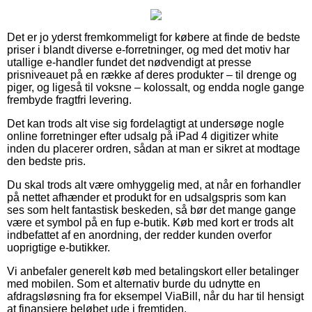
Det er jo yderst fremkommeligt for købere at finde de bedste
priser i blandt diverse e-forretninger, og med det motiv har
utallige e-handler fundet det nødvendigt at presse
prisniveauet på en række af deres produkter – til drenge og
piger, og ligeså til voksne – kolossalt, og endda nogle gange
frembyde fragtfri levering.
Det kan trods alt vise sig fordelagtigt at undersøge nogle
online forretninger efter udsalg på iPad 4 digitizer white
inden du placerer ordren, sådan at man er sikret at modtage
den bedste pris.
Du skal trods alt være omhyggelig med, at når en forhandler
på nettet afhænder et produkt for en udsalgspris som kan
ses som helt fantastisk beskeden, så bør det mange gange
være et symbol på en fup e-butik. Køb med kort er trods alt
indbefattet af en anordning, der redder kunden overfor
uoprigtige e-butikker.
Vi anbefaler generelt køb med betalingskort eller betalinger
med mobilen. Som et alternativ burde du udnytte en
afdragsløsning fra for eksempel ViaBill, når du har til hensigt
at finansiere beløbet ude i fremtiden.