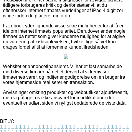
tidligere forbrugeres kritik og derfor støtter vi, at du
efterforsker internet firmaets vurderinger af iPad 4 digitizer
white inden du placerer din ordre.
Facebook yder lignende visse sikre muligheder for at få en
idé om internet firmaets popularitet. Derudover er der nogle
firmaer på nettet som giver kunderne mulighed for at afgive
en vurdering af købsoplevelsen, hvilket lige så vel kan
drages fordel af til at fornemme kundetilfredsheden.
Websitet er annoncefinansieret. Vi har et fast samarbejde
med diverse firmaer på nettet derved at vi fremviser
firmaernes varer, og indtjener godtgørelse om en bruger fra
vores hjemmeside realiserer en transaktion.
Anvisninger omkring produkter og webbutikker ajourføres tit,
men vi påtager os ikke ansvaret for modifikationer der
eventuelt er udført siden vi nyligst opdaterede de viste data.
BITLY:
1
1
1
1
1
1
1
1
1
1
1
1
1
1
1
1
1
1
1
1
1
1
1
1
1
1
1
1
1
1
1
1
1
1
1
1
1
1
1
1
1
1
1
1
1
1
1
1
1
1
1
1
1
1
1
1
1
1
1
1
1
1
1
1
1
1
1
1