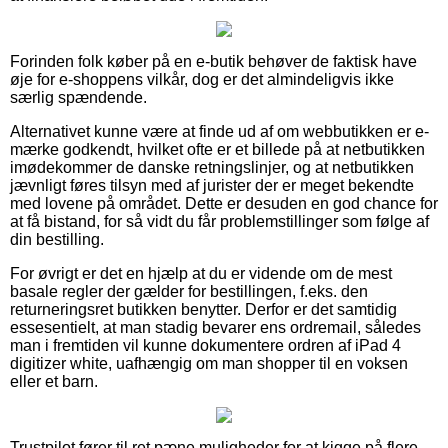
Forinden folk køber på en e-butik behøver de faktisk have
øje for e-shoppens vilkår, dog er det almindeligvis ikke
særlig spændende.
Alternativet kunne være at finde ud af om webbutikken er e-
mærke godkendt, hvilket ofte er et billede på at netbutikken
imødekommer de danske retningslinjer, og at netbutikken
jævnligt føres tilsyn med af jurister der er meget bekendte
med lovene på området. Dette er desuden en god chance for
at få bistand, for så vidt du får problemstillinger som følge af
din bestilling.
For øvrigt er det en hjælp at du er vidende om de mest
basale regler der gælder for bestillingen, f.eks. den
returneringsret butikken benytter. Derfor er det samtidig
essesentielt, at man stadig bevarer ens ordremail, således
man i fremtiden vil kunne dokumentere ordren af iPad 4
digitizer white, uafhængig om man shopper til en voksen
eller et barn.
Trustpilot fører til ret pæne muligheder for at kigge på flere