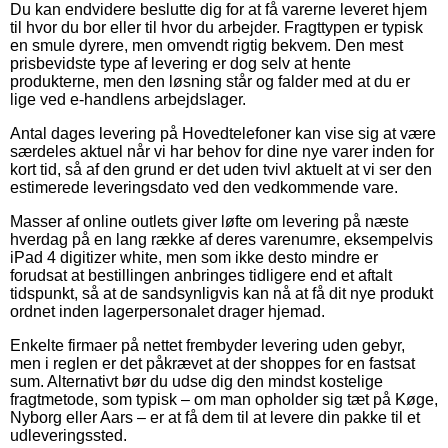
Du kan endvidere beslutte dig for at få varerne leveret hjem
til hvor du bor eller til hvor du arbejder. Fragttypen er typisk
en smule dyrere, men omvendt rigtig bekvem. Den mest
prisbevidste type af levering er dog selv at hente
produkterne, men den løsning står og falder med at du er
lige ved e-handlens arbejdslager.
Antal dages levering på Hovedtelefoner kan vise sig at være
særdeles aktuel når vi har behov for dine nye varer inden for
kort tid, så af den grund er det uden tvivl aktuelt at vi ser den
estimerede leveringsdato ved den vedkommende vare.
Masser af online outlets giver løfte om levering på næste
hverdag på en lang række af deres varenumre, eksempelvis
iPad 4 digitizer white, men som ikke desto mindre er
forudsat at bestillingen anbringes tidligere end et aftalt
tidspunkt, så at de sandsynligvis kan nå at få dit nye produkt
ordnet inden lagerpersonalet drager hjemad.
Enkelte firmaer på nettet frembyder levering uden gebyr,
men i reglen er det påkrævet at der shoppes for en fastsat
sum. Alternativt bør du udse dig den mindst kostelige
fragtmetode, som typisk – om man opholder sig tæt på Køge,
Nyborg eller Aars – er at få dem til at levere din pakke til et
udleveringssted.