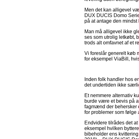
Men det kan alligevel vær
DUX DUCIS Domo Series T
på at antage den mindst k
Man må alligevel ikke gle
ses som utrolig letkøbt, 
trods alt omfavnet af et r
Vi foreslår generelt køb
for eksempel ViaBill, hv
Inden folk handler hos e
det undertiden ikke sær
Et nemmere alternativ k
burde være et bevis på at
fagmænd der behersker d
for problemer som følge a
Endvidere tilrådes det at
eksempel hvilken bytteret
bibeholder ens kvitterin