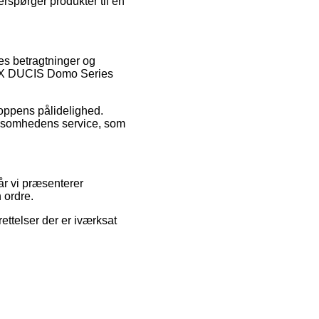
spørger produkter til en
res betragtninger og
– DUX DUCIS Domo Series
hoppens pålidelighed.
irksomhedens service, som
år vi præsenterer
 ordre.
ettelser der er iværksat