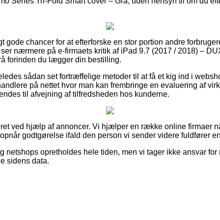
eries Tri-Fold Smart cover – Grå, uden hensyn til om du efter
igt gode chancer for at efterforske en stor portion andre forbruge
du ser nærmere på e-firmaets kritik af iPad 9.7 (2017 / 2018) 
å forinden du lægger din bestilling.
ledes sådan set fortræffelige metoder til at få et kig ind i webs
rhandlere på nettet hvor man kan frembringe en evaluering af v
es til afvejning af tilfredsheden hos kunderne.
et ved hjælp af annoncer. Vi hjælper en række online firmaer n
 opnår godtgørelse ifald den person vi sender videre fuldfører en
 netshops opretholdes hele tiden, men vi tager ikke ansvar for r
de sidens data.