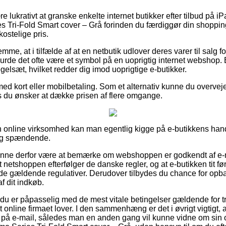
e lukrativt at granske enkelte internet butikker efter tilbud på i
ri-Fold Smart cover – Grå forinden du færdiggør din shopping
ostelige pris.
mme, at i tilfælde af at en netbutik udlover deres varer til salg 
burde det ofte være et symbol på en uoprigtig internet webshop. 
egelsæt, hvilket redder dig imod uoprigtige e-butikker.
 med kort eller mobilbetaling. Som et alternativ kunne du overve
is du ønsker at dække prisen af flere omgange.
n online virksomhed kan man egentlig kigge på e-butikkens hand
lig spændende.
unne derfor være at bemærke om webshoppen er godkendt af e-m
 netshoppen efterfølger de danske regler, og at e-butikken tit fø
e gældende regulativer. Derudover tilbydes du chance for opba
f dit indkøb.
 du er påpasselig med de mest vitale betingelser gældende for tr
 online firmaet lover. I den sammenhæng er det i øvrigt vigtigt, a
g på e-mail, således man en anden gang vil kunne vidne om sin o