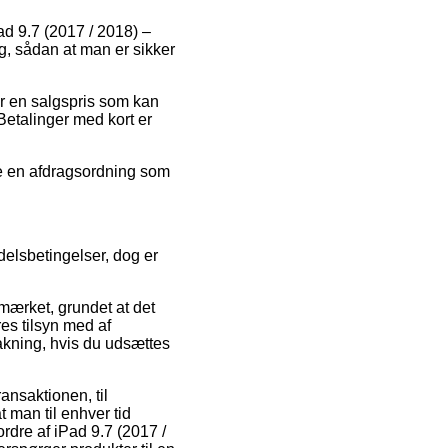
Pad 9.7 (2017 / 2018) –
, sådan at man er sikker
for en salgspris som kan
Betalinger med kort er
je en afdragsordning som
elsbetingelser, dog er
ærket, grundet at det
res tilsyn med af
kning, hvis du udsættes
ansaktionen, til
t man til enhver tid
rdre af iPad 9.7 (2017 /