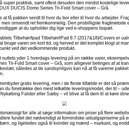
så super praktisk, samt oftest desuden den mindst kostelige lev
– DUX DUCIS Domo Series Tri-Fold Smart cover – Grå.
 at få pakken sendt til hvor du bor eller til hvor du arbejder. Fr
 men omvendt ret fremkommelig. Den prisbilligste fragtmetode er
endiggør at du opholder dig lige ved e-shoppens bopæl.
ablets Tilbehør/Ipad Tilbehør/iPad 9.7 (2017&18)/Covers er ua
 skal bruge varen om kort tid, og herved er det komplet klogt at m
spunkt ved det vedkommende produkt.
outlets yder 1 hverdags levering på en række varer, eksempelvi
Tri-Fold Smart cover – Grå, som alligevel betinges af at tran
lokkeslæt, således at de sandsynligvis kan nå at få varerne pakket
n.
embyder gratis levering, men i de fleste tilfælde er det så præm
 kan du foretrække den mest letkøbte leveringsmodel, der tit – u
 Nykøbing Falster eller Sæby – vil blive at få dem til at køre din
gtsmæssigt for alle at søge information om priser på flere webs
dlere fundet det nødvendigt at formindske udsalgspriserne på e
g børn, og ligeledes også til kvinder og mænd – markant, og en
.