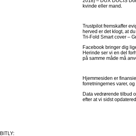
2018) – DUX DUCIS Domo S
kvinde eller mand.
Trustpilot fremskaffer ev
herved er det klogt, at 
Tri-Fold Smart cover – Gr
Facebook bringer dig lige
Herinde ser vi en del fo
på samme måde må anvend
Hjemmesiden er finansier
forretningernes varer, og
Data vedrørende tilbud og
efter at vi sidst opdatere
BITLY: