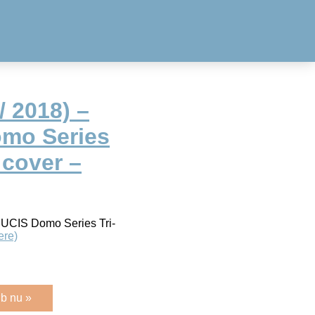
/ 2018) –
mo Series
 cover –
DUCIS Domo Series Tri-
ere)
b nu »