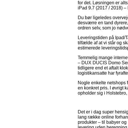
for det. Løsningen er alt
iPad 9.7 (2017 / 2018) 
Du bør ligeledes overveje
desværre en tand dyrere,
ordren selv, som jo nødv
Leveringstiden på Ipad/T
tilfælde af at vi står og
estimerede leveringstid
Temmelig mange internet 
– DUX DUCIS Domo Series 
tidligere end et aftalt k
logistikansatte har fyrafte
Nogle enkelte netshops fr
en konkret pris. I øvrigt
opholder sig i Holstebro,
Det er i dag super hensi
lang række online forhan
produkter – til babyer o
levering uden beregning