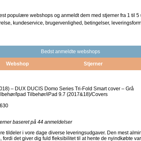
t populære webshops og anmeldt dem med stjerner fra 1 til 5 ud
rrelse, kundeservice, brugervenlighed, betingelser, leveringsfor
Bedst anmeldte webshops
Webshop
Stjerner
2018) – DUX DUCIS Domo Series Tri-Fold Smart cover – Grå
ilbehør/Ipad Tilbehør/iPad 9.7 (2017&18)/Covers
630
jerner baseret på
44
anmeldelser
e tildeler i vore dage diverse leveringsudgaver. Den mest almind
 fordi det giver dig fuld fleksibilitet til at hente de nyindkøbte 