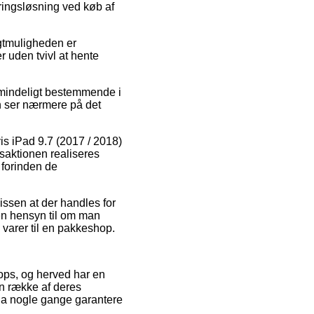
eringsløsning ved køb af
agtmuligheden er
 uden tvivl at hente
lmindeligt bestemmende i
an ser nærmere på det
s iPad 9.7 (2017 / 2018)
saktionen realiseres
 forinden de
issen at der handles for
den hensyn til om man
e varer til en pakkeshop.
hops, og herved har en
n række af deres
dda nogle gange garantere