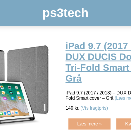
ps3tech
iPad 9.7 (2017 
DUX DUCIS Do
Tri-Fold Smart
Grå
iPad 9.7 (2017 / 2018) – DUX 
Fold Smart cover – Grå
(Læs m
149
kr.
(Vis fragtpris)
Læs mere »
Kø