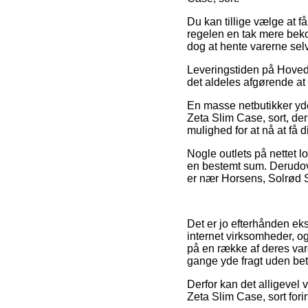
Du kan tillige vælge at få
regelen en tak mere bekos
dog at hente varerne selv
Leveringstiden på Hovedt
det aldeles afgørende at
En masse netbutikker yd
Zeta Slim Case, sort, de
mulighed for at nå at få di
Nogle outlets på nettet lo
en bestemt sum. Derudov
er nær Horsens, Solrød Str
Det er jo efterhånden eks
internet virksomheder, o
på en række af deres vare
gange yde fragt uden bet
Derfor kan det alligevel 
Zeta Slim Case, sort fori