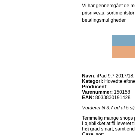
Vi har gennemgået de mes
prisniveau, sortimentstø
betalingsmuligheder.
Navn:
iPad 9.7 2017/18,
Kategori:
Hovedtelefone
Producent:
Varenummer:
150158
EAN:
8033830191428
Vurderet til
3.7
ud af 5 st
Temmelig mange shops på 
i øjeblikket at få leveret
høj grad smart, samt end
Case, sort.