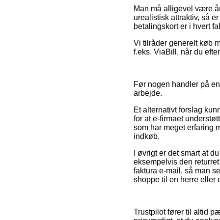
Man må alligevel være årv
urealistisk attraktiv, så
betalingskort er i hvert f
Vi tilråder generelt køb 
f.eks. ViaBill, når du ef
Før nogen handler på en b
arbejde.
Et alternativt forslag k
for at e-firmaet understø
som har meget erfaring me
indkøb.
I øvrigt er det smart at 
eksempelvis den returret 
faktura e-mail, så man se
shoppe til en herre eller
Trustpilot fører til alti