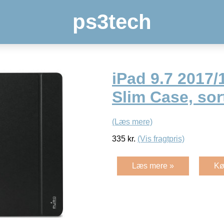
ps3tech
iPad 9.7 2017/
Slim Case, sor
(Læs mere)
335
kr.
(Vis fragtpris)
Læs mere »
Kø