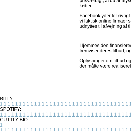
prisværdigt, at du analy
køber.
Facebook yder for øvrigt 
vi faktisk online firmaer
udnyttes til afvejning af
Hjemmesiden finansieres 
fremviser deres tilbud, 
Oplysninger om tilbud og 
der måtte være realiseret
BITLY:
1
1
1
1
1
1
1
1
1
1
1
1
1
1
1
1
1
1
1
1
1
1
1
1
1
1
1
1
1
1
1
1
1
1
SPOTIFY:
1
1
1
1
1
1
1
1
1
1
1
1
1
1
1
1
1
1
1
1
1
1
1
1
1
1
1
1
1
1
1
1
1
1
CUTTLY BIO:
1
1
1
1
1
1
1
1
1
1
1
1
1
1
1
1
1
1
1
1
1
1
1
1
1
1
1
1
1
1
1
1
1
1
1