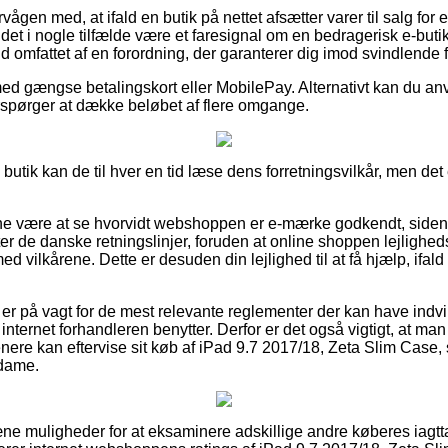
ågen med, at ifald en butik på nettet afsætter varer til salg for 
 er det i nogle tilfælde være et faresignal om en bedragerisk e-b
ald omfattet af en forordning, der garanterer dig imod svindlende f
med gængse betalingskort eller MobilePay. Alternativt kan du anv
terspørger at dække beløbet af flere omgange.
utik kan de til hver en tid læse dens forretningsvilkår, men det
unne være at se hvorvidt webshoppen er e-mærke godkendt, siden 
tter de danske retningslinjer, foruden at online shoppen lejlighed
d vilkårene. Dette er desuden din lejlighed til at få hjælp, ifal
du er på vagt for de mest relevante reglementer der kan have indv
internet forhandleren benytter. Derfor er det også vigtigt, at man
nere kan eftervise sit køb af iPad 9.7 2017/18, Zeta Slim Case, 
 dame.
d pæne muligheder for at eksaminere adskillige andre køberes iagt