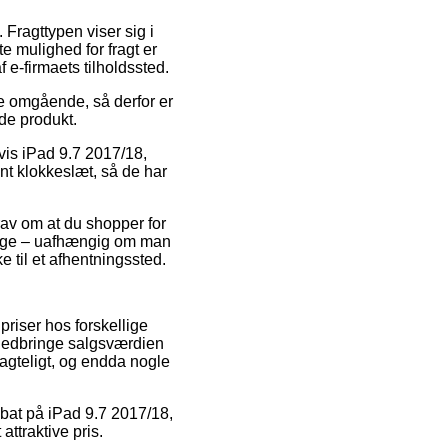
. Fragttypen viser sig i
e mulighed for fragt er
 e-firmaets tilholdssted.
e omgående, så derfor er
de produkt.
is iPad 9.7 2017/18,
nt klokkeslæt, så de har
krav om at du shopper for
ange – uafhængig om man
e til et afhentningssted.
priser hos forskellige
 nedbringe salgsværdien
ragteligt, og endda nogle
rabat på iPad 9.7 2017/18,
ttraktive pris.