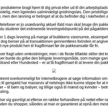
 produkterne bragt hjem til dig privat eller ud til din arbejdsplads
telig, men ligeledes ualmindeligt gnidningsløs. Den prisbilligst
, men den løsning er betinget af at du befinder dig i nærheden af
elefoner er jo usædvanlig aktuel ifald man skal bruge din pakk
 du studerer det estimerede leveringstidspunkt på det pågælden
er 1 dags levering på mange af butikkens varenumre, eksempelv
r dog beroer på at transaktionen gennemføres forinden et angive
t nye produkt hen til fragtfirmaet før de pakkeansatte får fri.
ver fragt uden omkostninger, men i de fleste tilfælde stiller det 
er burde du gribe den billigste leveringsmåde, som mange g
and eller Hundested – er at få fragtfirmaet til at levere din pakk
tremt overkommeligt for internetbrugere at søge information om 
g til gengæld har massevis af netshops ikke kunne slippe for at
r – til børn og babyer, og tillige også til mænd og kvinder – bet
aling.
vise sig gavnligt at efterse en række forhandlere på nettet efter 
nden du shopper, således at man er garanteret at opnå den mest a