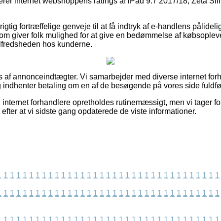
serer internet webshoppens ratings af iPad 9.7 2017/18, Zeta Sli
rigtig fortræffelige genveje til at få indtryk af e-handlens pålid
 som giver folk mulighed for at give en bedømmelse af købsoplev
 tilfredsheden hos kunderne.
af annonceindtægter. Vi samarbejder med diverse internet forhan
og indhenter betaling om en af de besøgende på vores side fuldfø
internet forhandlere opretholdes rutinemæssigt, men vi tager fo
 efter at vi sidste gang opdaterede de viste informationer.
1
1
1
1
1
1
1
1
1
1
1
1
1
1
1
1
1
1
1
1
1
1
1
1
1
1
1
1
1
1
1
1
1
1
1
1
1
1
1
1
1
1
1
1
1
1
1
1
1
1
1
1
1
1
1
1
1
1
1
1
1
1
1
1
1
1
1
1
1
1
1
1
1
1
1
1
1
1
1
1
1
1
1
1
1
1
1
1
1
1
1
1
1
1
1
1
1
1
1
1
1
1
1
1
1