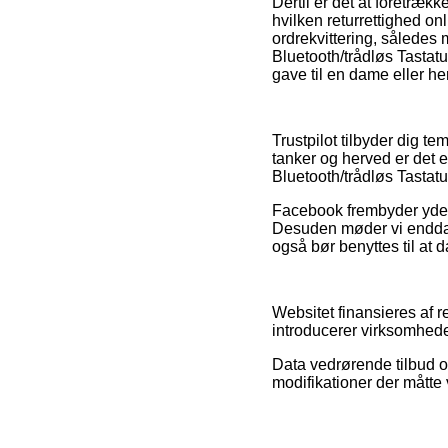
Dertil er det at foretræ
hvilken returrettighed on
ordrekvittering, således 
Bluetooth/trådløs Tastat
gave til en dame eller he
Trustpilot tilbyder dig t
tanker og herved er det e
Bluetooth/trådløs Tastatu
Facebook frembyder yderm
Desuden møder vi endda 
også bør benyttes til at d
Websitet finansieres af r
introducerer virksomhede
Data vedrørende tilbud o
modifikationer der måtte 