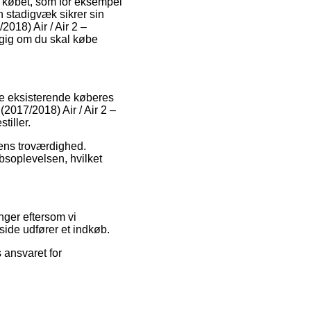
å købet, som for eksempel
an stadigvæk sikrer sin
2018) Air / Air 2 –
ngig om du skal købe
kke eksisterende køberes
(2017/2018) Air / Air 2 –
tiller.
kens troværdighed.
soplevelsen, hvilket
nger eftersom vi
side udfører et indkøb.
 ansvaret for