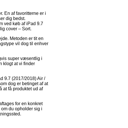
 En af favoritterne er i
er dig bedst.
rm ved køb af iPad 9.7
ig cover – Sort.
ejde. Metoden er tit en
ngstype vil dog til enhver
gvis super væsentlig i
 klogt at vi finder
d 9.7 (2017/2018) Air /
om dog er betinget af at
 at få produktet ud af
aftages for en konkret
t om du opholder sig i
ntningssted.