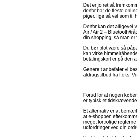
Det er jo ret så fremkomm
derfor har de fleste onli
piger, lige så vel som ti
Derfor kan det alligevel 
Air / Air 2 – Bluetooth/t
din shopping, så man er ve
Du bør blot være så påpass
kan virke himmelråbende
betalingskort er på den a
Generelt anbefaler vi bes
afdragstilbud fra f.eks. 
Forud for at nogen køber
er typisk et tidskrævende
Et alternativ er at bemæ
at e-shoppen efterkommer
meget fortrolige reglerne
udfordringer ved din ordr