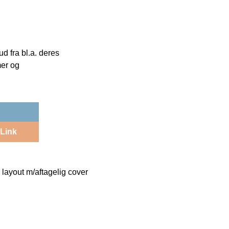
 fra bl.a. deres
mer og
Link
 layout m/aftagelig cover