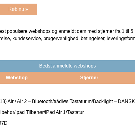
Køb nu »
t populære webshops og anmeldt dem med stjerner fra 1 til 5 ud
rrelse, kundeservice, brugervenlighed, betingelser, leveringsfor
Bedst anmeldte webshops
Webshop
Stjerner
8) Air / Air 2 – Bluetooth/trådløs Tastatur m/Backlight – DANSK
lbehør/Ipad Tilbehør/iPad Air 1/Tastatur
97D