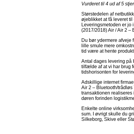
Vurderet til
4
ud af 5 stje
Størstedelen af netbutikke
øjeblikket at få leveret 
Leveringsmetoden er jo i
(2017/2018) Air / Air 2 –
Du bør ydermere afveje fo
lille smule mere omkostnin
tid være at hente produkt
Antal dages levering på I
tilfælde af at vi har brug
tidshorisonten for lever
Adskillige internet firma
Air 2 – Bluetooth/trådløs
transaktionen realiseres 
døren forinden logistikm
Enkelte online virksomhed
sum. I øvrigt skulle du g
Silkeborg, Skive eller Stø