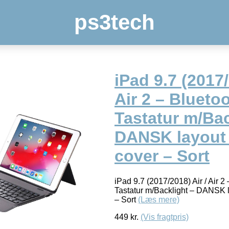
ps3tech
iPad 9.7 (2017/
Air 2 – Blueto
Tastatur m/Bac
DANSK layout 
cover – Sort
iPad 9.7 (2017/2018) Air / Air 2
Tastatur m/Backlight – DANSK l
– Sort
(Læs mere)
449
kr.
(Vis fragtpris)