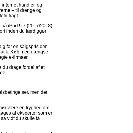
 internet handler, og
erne – til drenge og
fri fragt.
lg på iPad 9.7 (2017/2018)
Sort inden du færdiggør
alg for en salgspris der
-butik. Køb med gængse
gte e-firmaer.
 du drage fordel af et
ode.
lsbetingelser, men det
t bør være en tryghed om
søges af eksperter som er
så vidt du skulle få