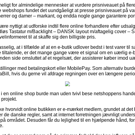
eligt for almindelige mennesker at vurdere prisniveauet på flere
ne webshops fundet det uundgåeligt at presse prisniveauet på var
l herrer og damer – markant, og endda nogle gange garantere porto
være nyttigt at udforske indtil flere online forhandlere efter udsa
rådløs Tastatur m/Backlight – DANSK layout m/aftagelig cover – 
linformeret til at skaffe sig den billigste pris.
elig, at i tilfælde af at en e-butik udlover bedst i test varer til s
 tiltalende, er det mange gange være et signal om en uærlig e
nden side omsluttet af et regelsæt, der assisterer køber imod uæ
tillinger med betalingskort eller MobilePay. Som alternativ burde
ViaBill, hvis du gerne vil afdrage regningen over en længere peri
 i en online shop burde man uden tvivl bese netshoppens hande
 projekt.
rke hvorvidt online butikken er e-mærket medlem, grundet at de
 de danske regler, samt at internet forretningen jævnligt under
 på området. Desuden får du lejlighed til en hjælpende hånd, for 
e.