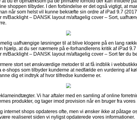
kke at du er opmærksom på de primære forhold der kan influere p
line shoppen tilbyder. I den forbindelse er det også vigtigt, at m
man når som helst vil kunne bekræfte sin ordre af iPad 9.7 (2017/
ur m/Backlight – DANSK layout m/aftagelig cover – Sort, uafhæ
rre.
emmelig uafhængige løsninger til at blive klogere på en lang ræ
n hjælp, at du ser nærmere på e-forhandlerens kritik af iPad 9.7 
r m/Backlight – DANSK layout m/aftagelig cover – Sort før du bes
ere stort set ønskværdige metoder til at få indblik i webbutik
e-shops som tilbyder kunderne at nedfælde en vurdering af køb
anne dig et indtryk af hvor tilfredse kunderne er.
eklameindtægter. Vi har aftaler med en samling af online forretni
rnes produkter, og tager imod provision når en bruger fra vores 
g internet shops opdateres ofte, men vi ønsker ikke at påtage os
være realiseret siden vi nyligst opdaterede vores informationer.