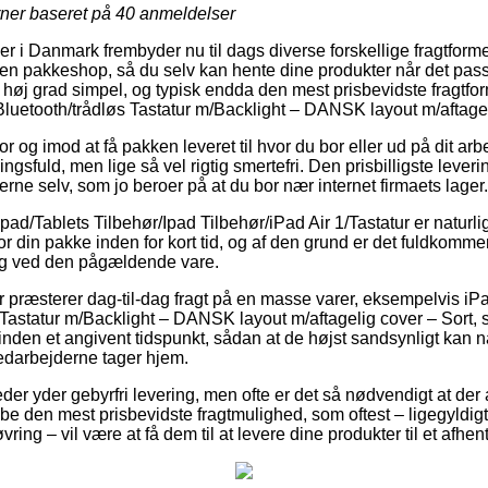
rner baseret på
40
anmeldelser
r i Danmark frembyder nu til dags diverse forskellige fragtformer.
til en pakkeshop, så du selv kan hente dine produkter når det pass
 høj grad simpel, og typisk endda den mest prisbevidste fragtfo
 Bluetooth/trådløs Tastatur m/Backlight – DANSK layout m/aftagel
r og imod at få pakken leveret til hvor du bor eller ud på dit arb
gsfuld, men lige så vel rigtig smertefri. Den prisbilligste leveri
erne selv, som jo beroer på at du bor nær internet firmaets lager.
pad/Tablets Tilbehør/Ipad Tilbehør/iPad Air 1/Tastatur er naturli
 for din pakke inden for kort tid, og af den grund er det fuldkommen
ing ved den pågældende vare.
er præsterer dag-til-dag fragt på en masse varer, eksempelvis iPa
 Tastatur m/Backlight – DANSK layout m/aftagelig cover – Sort, s
inden et angivent tidspunkt, sådan at de højst sandsynligt kan nå
edarbejderne tager hjem.
er yder gebyrfri levering, men ofte er det så nødvendigt at der 
ribe den mest prisbevidste fragtmulighed, som oftest – ligegyldig
vring – vil være at få dem til at levere dine produkter til et afhe