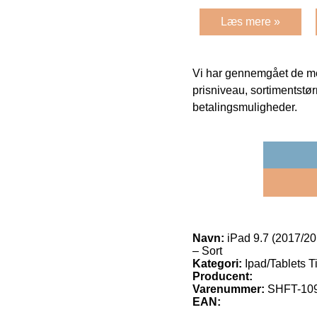
Læs mere »
Vi har gennemgået de mes
prisniveau, sortimentstø
betalingsmuligheder.
Navn:
iPad 9.7 (2017/201
– Sort
Kategori:
Ipad/Tablets Ti
Producent:
Varenummer:
SHFT-10
EAN: