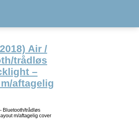
2018) Air /
oth/trådløs
klight –
m/aftagelig
 – Bluetooth/trådløs
ayout m/aftagelig cover