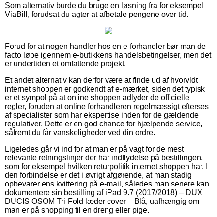
Som alternativ burde du bruge en løsning fra for eksempel
ViaBill, forudsat du agter at afbetale pengene over tid.
Forud for at nogen handler hos en e-forhandler bør man de
facto løbe igennem e-butikkens handelsbetingelser, men det
er undertiden et omfattende projekt.
Et andet alternativ kan derfor være at finde ud af hvorvidt
internet shoppen er godkendt af e-mærket, siden det typisk
er et sympol på at online shoppen adlyder de officielle
regler, foruden at online forhandleren regelmæssigt efterses
af specialister som har ekspertise inden for de gældende
regulativer. Dette er en god chance for hjælpende service,
såfremt du får vanskeligheder ved din ordre.
Ligeledes går vi ind for at man er på vagt for de mest
relevante retningslinjer der har indflydelse på bestillingen,
som for eksempel hvilken returpolitik internet shoppen har. I
den forbindelse er det i øvrigt afgørende, at man stadig
opbevarer ens kvittering på e-mail, således man senere kan
dokumentere sin bestilling af iPad 9.7 (2017/2018) – DUX
DUCIS OSOM Tri-Fold læder cover – Blå, uafhængig om
man er på shopping til en dreng eller pige.