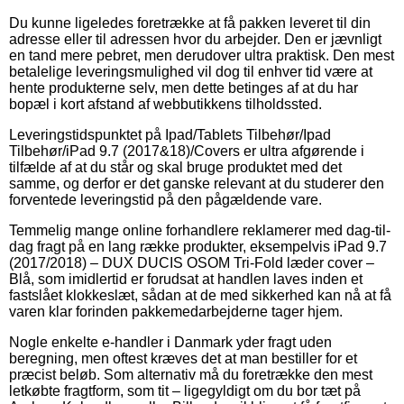
Du kunne ligeledes foretrække at få pakken leveret til din
adresse eller til adressen hvor du arbejder. Den er jævnligt
en tand mere pebret, men derudover ultra praktisk. Den mest
betalelige leveringsmulighed vil dog til enhver tid være at
hente produkterne selv, men dette betinges af at du har
bopæl i kort afstand af webbutikkens tilholdssted.
Leveringstidspunktet på Ipad/Tablets Tilbehør/Ipad
Tilbehør/iPad 9.7 (2017&18)/Covers er ultra afgørende i
tilfælde af at du står og skal bruge produktet med det
samme, og derfor er det ganske relevant at du studerer den
forventede leveringstid på den pågældende vare.
Temmelig mange online forhandlere reklamerer med dag-til-
dag fragt på en lang række produkter, eksempelvis iPad 9.7
(2017/2018) – DUX DUCIS OSOM Tri-Fold læder cover –
Blå, som imidlertid er forudsat at handlen laves inden et
fastslået klokkeslæt, sådan at de med sikkerhed kan nå at få
varen klar forinden pakkemedarbejderne tager hjem.
Nogle enkelte e-handler i Danmark yder fragt uden
beregning, men oftest kræves det at man bestiller for et
præcist beløb. Som alternativ må du foretrække den mest
letkøbte fragtform, som tit – ligegyldigt om du bor tæt på