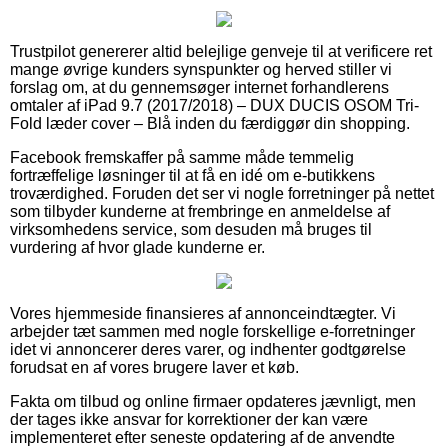
Trustpilot genererer altid belejlige genveje til at verificere ret
mange øvrige kunders synspunkter og herved stiller vi
forslag om, at du gennemsøger internet forhandlerens
omtaler af iPad 9.7 (2017/2018) – DUX DUCIS OSOM Tri-
Fold læder cover – Blå inden du færdiggør din shopping.
Facebook fremskaffer på samme måde temmelig
fortræffelige løsninger til at få en idé om e-butikkens
troværdighed. Foruden det ser vi nogle forretninger på nettet
som tilbyder kunderne at frembringe en anmeldelse af
virksomhedens service, som desuden må bruges til
vurdering af hvor glade kunderne er.
Vores hjemmeside finansieres af annonceindtægter. Vi
arbejder tæt sammen med nogle forskellige e-forretninger
idet vi annoncerer deres varer, og indhenter godtgørelse
forudsat en af vores brugere laver et køb.
Fakta om tilbud og online firmaer opdateres jævnligt, men
der tages ikke ansvar for korrektioner der kan være
implementeret efter seneste opdatering af de anvendte