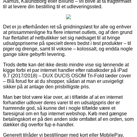
Aarhus, Kalundborg eller Billund – vil blive at få fragtfirmaet
til at levere din bestilling til et udleveringssted.
Det er jo efterhånden ret så gnidningsløst for alle og enhver
at prissammenligne fra flere internet outlets, og af den grund
har flertallet af netbutikker set sig nødsaget til at tvinge
udsalgspriserne på specielt deres bedst i test produkter – til
piger og drenge, samt til voksne – kolossalt, og endda nogle
gange sikre gebyrfri levering.
Trods dette kan det ikke desto mindre vise sig lønnende at
kigge forbi et par internet handler efter rabatkoder på iPad
9.7 (2017/2018) – DUX DUCIS OSOM Tri-Fold læder cover
– Blå forud for at du shopper, sådan at man er usvigeligt
sikker på at antage den prisbilligste pris.
Man bør blot være klar over, at i tilfælde af at en internet
forhandler udlover deres varer til en udsalgspris der er
hamrende god, så kunne det i nogle tilfælde være et
faresignal om en fup internet webshop. Køb med gængse
betalingskort er på den anden side omfattet af en orden, som
dækker dig overfor fup e-handler.
Generelt tilråder vi bestillinger med kort eller MobilePay.