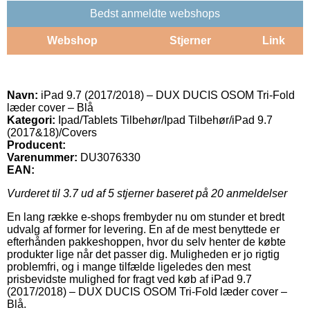
Bedst anmeldte webshops
Webshop
Stjerner
Link
Navn:
iPad 9.7 (2017/2018) – DUX DUCIS OSOM Tri-Fold
læder cover – Blå
Kategori:
Ipad/Tablets Tilbehør/Ipad Tilbehør/iPad 9.7
(2017&18)/Covers
Producent:
Varenummer:
DU3076330
EAN:
Vurderet til
3.7
ud af 5 stjerner baseret på
20
anmeldelser
En lang række e-shops frembyder nu om stunder et bredt
udvalg af former for levering. En af de mest benyttede er
efterhånden pakkeshoppen, hvor du selv henter de købte
produkter lige når det passer dig. Muligheden er jo rigtig
problemfri, og i mange tilfælde ligeledes den mest
prisbevidste mulighed for fragt ved køb af iPad 9.7
(2017/2018) – DUX DUCIS OSOM Tri-Fold læder cover –
Blå.