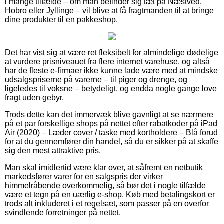
i mange tilfælde – om man befinder sig tæt på Næstved,
Hobro eller Jyllinge – vil blive at få fragtmanden til at bringe
dine produkter til en pakkeshop.
Det har vist sig at være ret fleksibelt for almindelige dødelige
at vurdere prisniveauet fra flere internet varehuse, og altså
har de fleste e-firmaer ikke kunne lade være med at mindske
udsalgspriserne på varerne – til piger og drenge, og
ligeledes til voksne – betydeligt, og endda nogle gange love
fragt uden gebyr.
Trods dette kan det immervæk blive gavnligt at se nærmere
på et par forskellige shops på nettet efter rabatkoder på iPad
Air (2020) – Læder cover / taske med kortholdere – Blå forud
for at du gennemfører din handel, så du er sikker på at skaffe
sig den mest attraktive pris.
Man skal imidlertid være klar over, at såfremt en netbutik
markedsfører varer for en salgspris der virker
himmelråbende overkommelig, så bør det i nogle tilfælde
være et tegn på en uærlig e-shop. Køb med betalingskort er
trods alt inkluderet i et regelsæt, som passer på en overfor
svindlende forretninger på nettet.