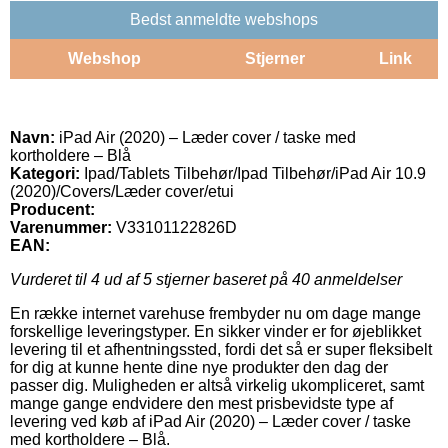
Bedst anmeldte webshops
Webshop
Stjerner
Link
Navn:
iPad Air (2020) – Læder cover / taske med
kortholdere – Blå
Kategori:
Ipad/Tablets Tilbehør/Ipad Tilbehør/iPad Air 10.9
(2020)/Covers/Læder cover/etui
Producent:
Varenummer:
V33101122826D
EAN:
Vurderet til
4
ud af 5 stjerner baseret på
40
anmeldelser
En række internet varehuse frembyder nu om dage mange
forskellige leveringstyper. En sikker vinder er for øjeblikket
levering til et afhentningssted, fordi det så er super fleksibelt
for dig at kunne hente dine nye produkter den dag der
passer dig. Muligheden er altså virkelig ukompliceret, samt
mange gange endvidere den mest prisbevidste type af
levering ved køb af iPad Air (2020) – Læder cover / taske
med kortholdere – Blå.