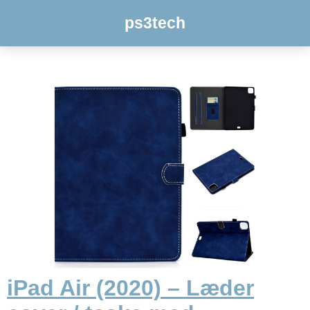
ps3tech
iPad Air (2020) – Læder