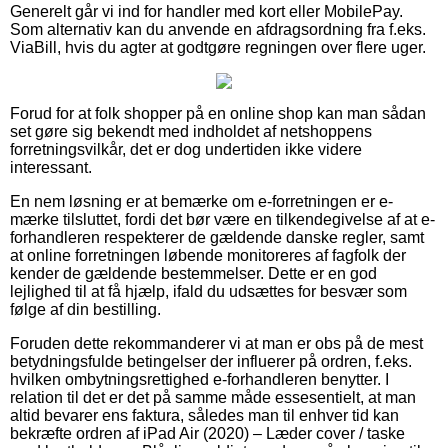
Generelt går vi ind for handler med kort eller MobilePay.
Som alternativ kan du anvende en afdragsordning fra f.eks.
ViaBill, hvis du agter at godtgøre regningen over flere uger.
Forud for at folk shopper på en online shop kan man sådan
set gøre sig bekendt med indholdet af netshoppens
forretningsvilkår, det er dog undertiden ikke videre
interessant.
En nem løsning er at bemærke om e-forretningen er e-
mærke tilsluttet, fordi det bør være en tilkendegivelse af at e-
forhandleren respekterer de gældende danske regler, samt
at online forretningen løbende monitoreres af fagfolk der
kender de gældende bestemmelser. Dette er en god
lejlighed til at få hjælp, ifald du udsættes for besvær som
følge af din bestilling.
Foruden dette rekommanderer vi at man er obs på de mest
betydningsfulde betingelser der influerer på ordren, f.eks.
hvilken ombytningsrettighed e-forhandleren benytter. I
relation til det er det på samme måde essesentielt, at man
altid bevarer ens faktura, således man til enhver tid kan
bekræfte ordren af iPad Air (2020) – Læder cover / taske