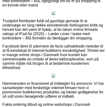
med kortholdere – Blå, ligegyldigt om du er på shopping til
en kvinde eller mand.
Trustpilot frembyder fuldt ud gavnlige genveje til at
undersøge en lang række eksisterende forbrugeres kritik og
herved kan det være til hjælp, at du læser online firmaets
ratings af iPad Air (2020) – Læder cover / taske med
kortholdere – Blå forinden du færdiggør din shopping.
Facebook fører til ydermere de facto udmærkede metoder til
at få kendskab til internet butikkens troværdighed. Tilmed ser
vi mange online shops i Danmark hvor kunder kan
sammensætte en omtale af deres købsoplevelse, som på
samme måde må bruges til at bedømme kundernes
tilfredshed.
Hjemmesiden er finansieret af indtægter fra annoncer. Vi har
samarbejder med forskellige internet firmaer hvor vi
promoverer butikkernes produkter, og høster godtgørelse for
så vidt vores besøgende udfører et indkøb.
Fakta omkring tilbud og online webshops i Danmark