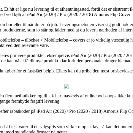
t. Et hit er lige nu levering til et afhentningssted, fordi det er ekstremt
ghed ved køb af iPad Air (2020) / Pro (2020 / 2018) Amorus Flip Cover 
or du bor eller til når du er på job. Leveringsmetoden viser sig godt no
r produkterne, som jo står og falder med at du lever i nærheden af inter
ltelefon – tilbehør > Mobiltelefon – covers er jo virkelig væsentlig h
kt ved den relevante vare.
res primære produkter, eksempelvis iPad Air (2020) / Pro (2020 / 2018
at de kan nå at få dit nye produkt klar forinden personalet drager hjemad.
du køber for et fastslået beløb. Ellers kan du gribe den mest prisbevid
t fra flere netbutikker, og til tak har massevis af online webshops ikke 
gange frembyde fragtfri levering.
s efter rabatkoder på iPad Air (2020) / Pro (2020 / 2018) Amorus Flip C
st i test varer til en salgspris som virker utopisk lav, så kan det unde
n imod svindlende firmaer på nettet.