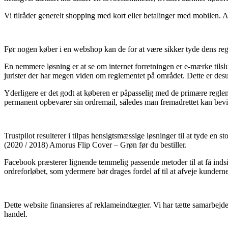
Vi tilråder generelt shopping med kort eller betalinger med mobilen. Alt
Før nogen køber i en webshop kan de for at være sikker tyde dens regle
En nemmere løsning er at se om internet forretningen er e-mærke tilslut
jurister der har megen viden om reglementet på området. Dette er desud
Yderligere er det godt at køberen er påpasselig med de primære regleme
permanent opbevarer sin ordremail, således man fremadrettet kan bevis
Trustpilot resulterer i tilpas hensigtsmæssige løsninger til at tyde en 
(2020 / 2018) Amorus Flip Cover – Grøn før du bestiller.
Facebook præsterer lignende temmelig passende metoder til at få indsi
ordreforløbet, som ydermere bør drages fordel af til at afveje kunderne
Dette website finansieres af reklameindtægter. Vi har tætte samarbejde
handel.