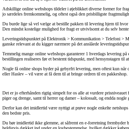
Adskillige online webshops tildeler i øjeblikket diverse former for frag
jo særdeles fremkommelig, og oftest også den prisbilligste fragtmuli
Du burde lige så vel vælge at bestille pakken til levering hjem til hv
Den mindst kostelige mulighed for fragt er utvivlsomt at du selv hente
Leveringstidspunktet på Elektronik > Kommunikation > Telefoni > Mobi
ganske relevant at du kigger nærmere på det anslåede leveringstidspun
Temmelig mange online webshops garanterer 1 hverdags levering på de
bestillingen realiseres før et bestemt tidspunkt, med hensynstagen til 
Nogle få online shops byder på gebyrfri levering, men oftest kun når 
eller Haslev – vil være at få dem til at bringe ordren til en pakkeshop.
Det er jo efterhånden rigtig simpelt for os alle at vurdere prisniveaue
piger og drenge, samt til herrer og damer – kolossalt, og endda nogle 
Derfor kan det imidlertid være nyttigt at prøve nogle enkelte netshop
den bedste pris.
Du bør imidlertid ikke glemme, at såfremt en e-forretning frembyder bed
heldigvis dækket ind under en lovbestemmelse, hvilket dækker købere