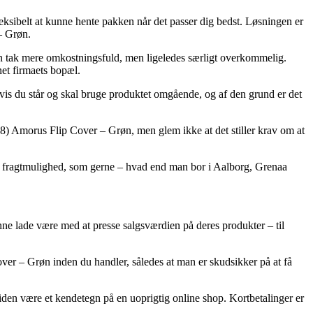
 fleksibelt at kunne hente pakken når det passer dig bedst. Løsningen er
– Grøn.
k en tak mere omkostningsfuld, men ligeledes særligt overkommelig.
net firmaets bopæl.
vis du står og skal bruge produktet omgående, og af den grund er det
) Amorus Flip Cover – Grøn, men glem ikke at det stiller krav om at
ste fragtmulighed, som gerne – hvad end man bor i Aalborg, Grenaa
kunne lade være med at presse salgsværdien på deres produkter – til
over – Grøn inden du handler, således at man er skudsikker på at få
rtiden være et kendetegn på en uoprigtig online shop. Kortbetalinger er