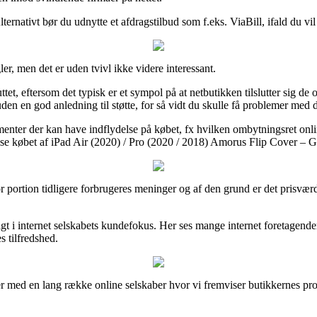
ernativt bør du udnytte et afdragstilbud som f.eks. ViaBill, ifald du vil 
r, men det er uden tvivl ikke videre interessant.
tet, eftersom det typisk er et sympol på at netbutikken tilslutter sig de 
en en god anledning til støtte, for så vidt du skulle få problemer med 
nter der kan have indflydelse på købet, fx hvilken ombytningsret online 
e købet af iPad Air (2020) / Pro (2020 / 2018) Amorus Flip Cover – Grøn
stor portion tidligere forbrugeres meninger og af den grund er det prisværd
gt i internet selskabets kundefokus. Her ses mange internet foretagende
s tilfredshed.
r med en lang række online selskaber hvor vi fremviser butikkernes produ