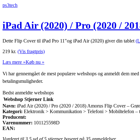
ps3tech
iPad Air (2020) / Pro (2020 / 2
Dette Flip Cover til iPad Pro 11"og iPad Air (2020) giver din tablet
(
219
kr.
(Vis fragtpris)
Læs mere »
Køb nu »
Vi har gennemgået de mest populære webshops og anmeldt dem med stjern
betalingsmuligheder.
Bedst anmeldte webshops
Webshop
Stjerner
Link
Navn:
iPad Air (2020) / Pro (2020 / 2018) Amorus Flip Cover – Grø
Kategori:
Elektronik > Kommunikation > Telefoni > Mobiltelefon – t
Producent:
Varenummer:
101125598D
EAN:
Vurderet til
3.5
ud af 5 stjerner baseret på
35
anmeldelser