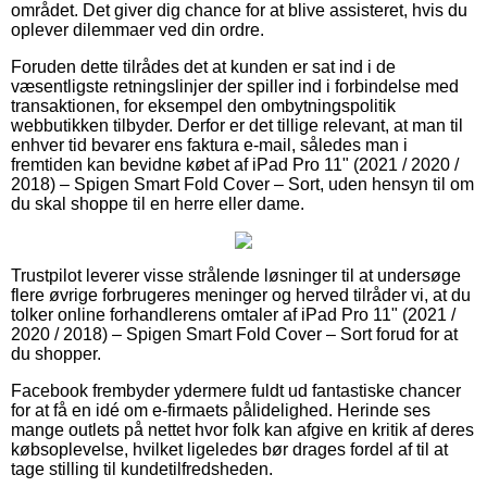
området. Det giver dig chance for at blive assisteret, hvis du
oplever dilemmaer ved din ordre.
Foruden dette tilrådes det at kunden er sat ind i de
væsentligste retningslinjer der spiller ind i forbindelse med
transaktionen, for eksempel den ombytningspolitik
webbutikken tilbyder. Derfor er det tillige relevant, at man til
enhver tid bevarer ens faktura e-mail, således man i
fremtiden kan bevidne købet af iPad Pro 11" (2021 / 2020 /
2018) – Spigen Smart Fold Cover – Sort, uden hensyn til om
du skal shoppe til en herre eller dame.
Trustpilot leverer visse strålende løsninger til at undersøge
flere øvrige forbrugeres meninger og herved tilråder vi, at du
tolker online forhandlerens omtaler af iPad Pro 11" (2021 /
2020 / 2018) – Spigen Smart Fold Cover – Sort forud for at
du shopper.
Facebook frembyder ydermere fuldt ud fantastiske chancer
for at få en idé om e-firmaets pålidelighed. Herinde ses
mange outlets på nettet hvor folk kan afgive en kritik af deres
købsoplevelse, hvilket ligeledes bør drages fordel af til at
tage stilling til kundetilfredsheden.