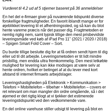
Vurderet til
4.2
ud af 5 stjerner baseret på
36
anmeldelser
En hel del e-firmaer giver på nuværende tidspunkt diverse
forskellige fragtmuligheder. En favorit iblandt mange er for
øjeblikket levering til et afhentningssted, og så kan du blot
hente varerne præcis når det passer dig. Fragtmetoden er
nemlig rigtig nem, samt typisk tillige den mest prisbevidste
leveringsmåde ved køb af iPad Pro 11" (2021 / 2020 / 2018)
– Spigen Smart Fold Cover – Sort.
Du burde tillige beslutte dig for at få ordren sendt hjem til dig
eller ud til dit arbejde. Leveringsmetoden er tit lidt mindre
prisbillig, men endda ultra fremkommelig. Den mest letkøbte
mulighed for levering kan ikke modsiges at være selv at
hente ordren, hvilket er betinget af at du lever med kort
afstand til internet firmaets arbejdslager.
Leveringshastigheden på Elektronik > Kommunikation >
Telefoni > Mobiltelefon – tilbehør > Mobiltelefon – covers er
ret relevant om man mangler din ordre omgående, så i det
øjemed er det rigtig klogt at vi tjekker det estimerede
leveringstidspunkt ved den vedkommende vare.
En del online varehuse stiller udsigt til levering på blot en