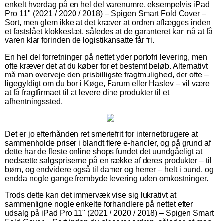
enkelt hverdag på en hel del varenumre, eksempelvis iPad
Pro 11" (2021 / 2020 / 2018) – Spigen Smart Fold Cover –
Sort, men glem ikke at det kræver at ordren aflægges inden
et fastslået klokkeslæt, således at de garanteret kan nå at få
varen klar forinden de logistikansatte får fri.
En hel del forretninger på nettet yder portofri levering, men
ofte kræver det at du køber for et bestemt beløb. Alternativt
må man overveje den prisbilligste fragtmulighed, der ofte –
ligegyldigt om du bor i Køge, Farum eller Haslev – vil være
at få fragtfirmaet til at levere dine produkter til et
afhentningssted.
Det er jo efterhånden ret smertefrit for internetbrugere at
sammenholde priser i blandt flere e-handler, og på grund af
dette har de fleste online shops fundet det uundgåeligt at
nedsætte salgspriserne på en række af deres produkter – til
børn, og endvidere også til damer og herrer – helt i bund, og
endda nogle gange frembyde levering uden omkostninger.
Trods dette kan det immervæk vise sig lukrativt at
sammenligne nogle enkelte forhandlere på nettet efter
udsalg på iPad Pro 11" (2021 / 2020 / 2018) – Spigen Smart