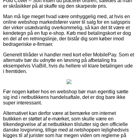
Fold Cover – Sort inden du placerer ordren, således at man
er skråsikker på at skaffe sig den skarpeste pris.
Man må lige meget hvad være omhyggelig med, at hvis en
online webshop markedsfører varer til salg for en salgspris
der virker usædvanlig overkommelig, så kan det tit være et
kendetegn på en fup e-shop. Køb med betalingskort er dog
en del af en retningslinje, der bistår dig som køber imod
bedrageriske e-firmaer.
Generelt tilråder vi handler med kort eller MobilePay. Som et
alternativ bør du udnytte en løsning på afbetaling fra
eksempelvis ViaBill, hvis du hellere vil klare betalingen ude
i fremtiden.
Før nogen køber hos en webshop bør man egentlig sætte
sig ind i netbutikkens handelsaftale, det er dog bare ikke
super interessant.
Alternativet kan derfor være at bemærke om internet
butikken er støttet af e-mærket, som skulle være en
tilkendegivelse af at netbutikken tilslutter sig den officielle
danske lovgivning, tillige med at netshoppen lejlighedsvis
kigges til af jurister som har megen viden om reglerne på