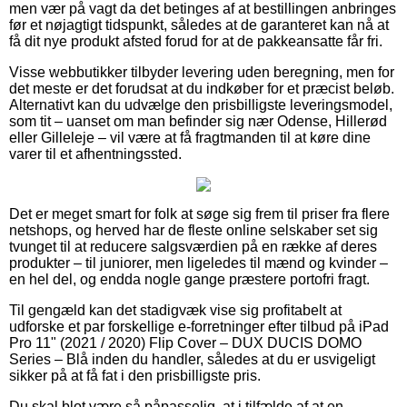
men vær på vagt da det betinges af at bestillingen anbringes
før et nøjagtigt tidspunkt, således at de garanteret kan nå at
få dit nye produkt afsted forud for at de pakkeansatte får fri.
Visse webbutikker tilbyder levering uden beregning, men for
det meste er det forudsat at du indkøber for et præcist beløb.
Alternativt kan du udvælge den prisbilligste leveringsmodel,
som tit – uanset om man befinder sig nær Odense, Hillerød
eller Gilleleje – vil være at få fragtmanden til at køre dine
varer til et afhentningssted.
Det er meget smart for folk at søge sig frem til priser fra flere
netshops, og herved har de fleste online selskaber set sig
tvunget til at reducere salgsværdien på en række af deres
produkter – til juniorer, men ligeledes til mænd og kvinder –
en hel del, og endda nogle gange præstere portofri fragt.
Til gengæld kan det stadigvæk vise sig profitabelt at
udforske et par forskellige e-forretninger efter tilbud på iPad
Pro 11" (2021 / 2020) Flip Cover – DUX DUCIS DOMO
Series – Blå inden du handler, således at du er usvigeligt
sikker på at få fat i den prisbilligste pris.
Du skal blot være så påpasselig, at i tilfælde af at en