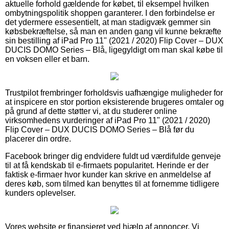
aktuelle forhold gældende for købet, til eksempel hvilken
ombytningspolitik shoppen garanterer. I den forbindelse er
det ydermere essesentielt, at man stadigvæk gemmer sin
købsbekræftelse, så man en anden gang vil kunne bekræfte
sin bestilling af iPad Pro 11" (2021 / 2020) Flip Cover – DUX
DUCIS DOMO Series – Blå, ligegyldigt om man skal købe til
en voksen eller et barn.
Trustpilot frembringer forholdsvis uafhængige muligheder for
at inspicere en stor portion eksisterende brugeres omtaler og
på grund af dette støtter vi, at du studerer online
virksomhedens vurderinger af iPad Pro 11" (2021 / 2020)
Flip Cover – DUX DUCIS DOMO Series – Blå før du
placerer din ordre.
Facebook bringer dig endvidere fuldt ud værdifulde genveje
til at få kendskab til e-firmaets popularitet. Herinde er der
faktisk e-firmaer hvor kunder kan skrive en anmeldelse af
deres køb, som tilmed kan benyttes til at fornemme tidligere
kunders oplevelser.
Vores website er finansieret ved hjælp af annoncer. Vi