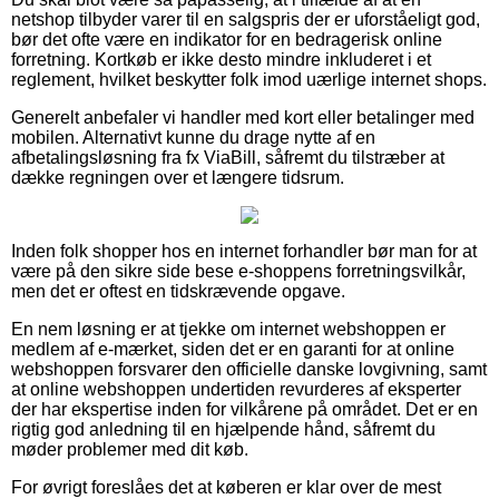
netshop tilbyder varer til en salgspris der er uforståeligt god,
bør det ofte være en indikator for en bedragerisk online
forretning. Kortkøb er ikke desto mindre inkluderet i et
reglement, hvilket beskytter folk imod uærlige internet shops.
Generelt anbefaler vi handler med kort eller betalinger med
mobilen. Alternativt kunne du drage nytte af en
afbetalingsløsning fra fx ViaBill, såfremt du tilstræber at
dække regningen over et længere tidsrum.
Inden folk shopper hos en internet forhandler bør man for at
være på den sikre side bese e-shoppens forretningsvilkår,
men det er oftest en tidskrævende opgave.
En nem løsning er at tjekke om internet webshoppen er
medlem af e-mærket, siden det er en garanti for at online
webshoppen forsvarer den officielle danske lovgivning, samt
at online webshoppen undertiden revurderes af eksperter
der har ekspertise inden for vilkårene på området. Det er en
rigtig god anledning til en hjælpende hånd, såfremt du
møder problemer med dit køb.
For øvrigt foreslåes det at køberen er klar over de mest