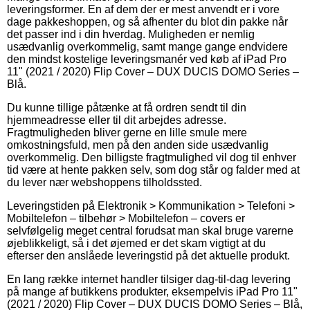
leveringsformer. En af dem der er mest anvendt er i vore
dage pakkeshoppen, og så afhenter du blot din pakke når
det passer ind i din hverdag. Muligheden er nemlig
usædvanlig overkommelig, samt mange gange endvidere
den mindst kostelige leveringsmanér ved køb af iPad Pro
11" (2021 / 2020) Flip Cover – DUX DUCIS DOMO Series –
Blå.
Du kunne tillige påtænke at få ordren sendt til din
hjemmeadresse eller til dit arbejdes adresse.
Fragtmuligheden bliver gerne en lille smule mere
omkostningsfuld, men på den anden side usædvanlig
overkommelig. Den billigste fragtmulighed vil dog til enhver
tid være at hente pakken selv, som dog står og falder med at
du lever nær webshoppens tilholdssted.
Leveringstiden på Elektronik > Kommunikation > Telefoni >
Mobiltelefon – tilbehør > Mobiltelefon – covers er
selvfølgelig meget central forudsat man skal bruge varerne
øjeblikkeligt, så i det øjemed er det skam vigtigt at du
efterser den anslåede leveringstid på det aktuelle produkt.
En lang række internet handler tilsiger dag-til-dag levering
på mange af butikkens produkter, eksempelvis iPad Pro 11"
(2021 / 2020) Flip Cover – DUX DUCIS DOMO Series – Blå,