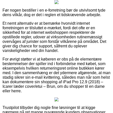
Før nogen bestiller i en e-forretning bør de utvivlsomt tyde
dens vilkår, dog er det i reglen et tidskrævende arbejde.
Et nemt alternativ er at bemærke hvorvidt internet
forretningen er tilsluttet e-mærket, fordi det ofte er en
sikkerhed for at internet webshoppen respekterer de
opstillede regler, udover at virksomheden rutinemæssigt
overvåges af jurister som forstår vilkårene på området. Det
giver dig chance for support, såfremt du oplever
vanskeligheder ved din handel.
For øvrigt støtter vi at køberen er obs på de elementære
bestemmelser der spiller ind i forbindelse med købet, som
eksempelvis hvilken returneringsret online butikken kører
med. I den sammenhæng er det ydermere afgørende, at man
stadig sikrer sin e-mail kvittering, således man når som helst
kan dokumentere sin shopping af iPad Pro 12.9 (2018) –
Icarer læder cover/etui – Brun, om du shopper til en dame
eller herre.
Trustpilot tilbyder dig nogle fine løsninger til at kigge
nærmere på ret mange nuværende kunders observationer