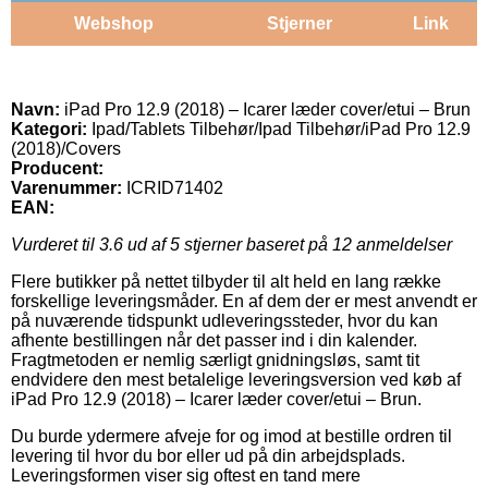
Webshop
Stjerner
Link
Navn:
iPad Pro 12.9 (2018) – Icarer læder cover/etui – Brun
Kategori:
Ipad/Tablets Tilbehør/Ipad Tilbehør/iPad Pro 12.9
(2018)/Covers
Producent:
Varenummer:
ICRID71402
EAN:
Vurderet til
3.6
ud af 5 stjerner baseret på
12
anmeldelser
Flere butikker på nettet tilbyder til alt held en lang række
forskellige leveringsmåder. En af dem der er mest anvendt er
på nuværende tidspunkt udleveringssteder, hvor du kan
afhente bestillingen når det passer ind i din kalender.
Fragtmetoden er nemlig særligt gnidningsløs, samt tit
endvidere den mest betalelige leveringsversion ved køb af
iPad Pro 12.9 (2018) – Icarer læder cover/etui – Brun.
Du burde ydermere afveje for og imod at bestille ordren til
levering til hvor du bor eller ud på din arbejdsplads.
Leveringsformen viser sig oftest en tand mere