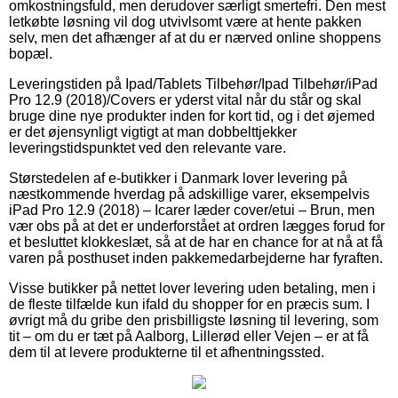
omkostningsfuld, men derudover særligt smertefri. Den mest
letkøbte løsning vil dog utvivlsomt være at hente pakken
selv, men det afhænger af at du er nærved online shoppens
bopæl.
Leveringstiden på Ipad/Tablets Tilbehør/Ipad Tilbehør/iPad
Pro 12.9 (2018)/Covers er yderst vital når du står og skal
bruge dine nye produkter inden for kort tid, og i det øjemed
er det øjensynligt vigtigt at man dobbelttjekker
leveringstidspunktet ved den relevante vare.
Størstedelen af e-butikker i Danmark lover levering på
næstkommende hverdag på adskillige varer, eksempelvis
iPad Pro 12.9 (2018) – Icarer læder cover/etui – Brun, men
vær obs på at det er underforstået at ordren lægges forud for
et besluttet klokkeslæt, så at de har en chance for at nå at få
varen på posthuset inden pakkemedarbejderne har fyraften.
Visse butikker på nettet lover levering uden betaling, men i
de fleste tilfælde kun ifald du shopper for en præcis sum. I
øvrigt må du gribe den prisbilligste løsning til levering, som
tit – om du er tæt på Aalborg, Lillerød eller Vejen – er at få
dem til at levere produkterne til et afhentningssted.