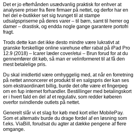
Det er jo efterhånden usædvanlig praktisk for enhver at
analysere priser fra flere firmaer på nettet, og derfor har en
hel del e-butikker set sig tvunget til at stampe
udsalgspriserne på deres varer – til børn, samt til herrer og
damer – drastisk, og endda nogle gange garantere portofri
fragt.
Trods dette kan det ikke desto mindre være lukrativt at
granske forskellige online varehuse efter rabat på iPad Pro
12.9 (2018) – Icarer læder cover/etui – Brun forud for at du
gennemfører dit køb, så man er velinformeret til at få den
mest betalelige pris.
Du skal imidlertid være omhyggelig med, at når en forretning
på nettet annoncerer et produkt til en salgspris der kan ses
som ekstraordinært billig, burde det ofte være et fingerpeg
om en fup internet forhandler. Bestillinger med betalingskort
er i hvert fald en del af et regulativ, som redder køberen
overfor svindlende outlets på nettet.
Generelt slår vi et slag for køb med kort eller MobilePay.
Som et alternativ burde du drage fordel af en løsning som
f.eks. ViaBill, forudsat du agter at dække pengene af flere
omgange.