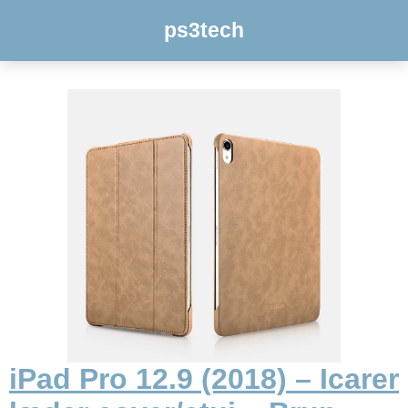
ps3tech
iPad Pro 12.9 (2018) – Icarer