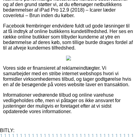
og af den grund støtter vi, at du eftersøger netbutikkens
bedømmelser af iPad Pro 12.9 (2018) – Icarer læder
cover/etui – Brun inden du køber.
Facebook frembringer endvidere fuldt ud gode løsninger til
at få indtryk af online butikkens kundetilfredshed. Her ses en
række online butikker som tilbyder kunderne at ytre en
bedømmelse af deres køb, som tillige burde drages fordel af
til at afveje kundernes tilfredshed.
Vores side er finansieret af reklameindtægter. Vi
samarbejder med en stribe internet webshops hvori vi
formidler virksomhedernes tilbud, og tager godtgørelse hvis
en af de besøgende på vores website laver en transaktion.
Informationer vedrørende tilbud og online varehuse
vedligeholdes ofte, men vi påtager os ikke ansvaret for
justeringer der muligvis er foretaget efter at vi sidst
opdaterede vores informationer.
BITLY:
1
1
1
1
1
1
1
1
1
1
1
1
1
1
1
1
1
1
1
1
1
1
1
1
1
1
1
1
1
1
1
1
1
1