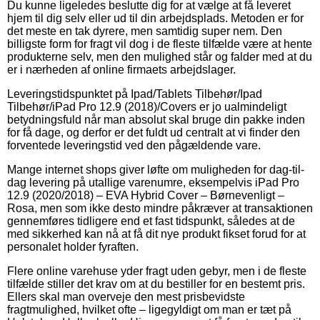
Du kunne ligeledes beslutte dig for at vælge at få leveret
hjem til dig selv eller ud til din arbejdsplads. Metoden er for
det meste en tak dyrere, men samtidig super nem. Den
billigste form for fragt vil dog i de fleste tilfælde være at hente
produkterne selv, men den mulighed står og falder med at du
er i nærheden af online firmaets arbejdslager.
Leveringstidspunktet på Ipad/Tablets Tilbehør/Ipad
Tilbehør/iPad Pro 12.9 (2018)/Covers er jo ualmindeligt
betydningsfuld når man absolut skal bruge din pakke inden
for få dage, og derfor er det fuldt ud centralt at vi finder den
forventede leveringstid ved den pågældende vare.
Mange internet shops giver løfte om muligheden for dag-til-
dag levering på utallige varenumre, eksempelvis iPad Pro
12.9 (2020/2018) – EVA Hybrid Cover – Børnevenligt –
Rosa, men som ikke desto mindre påkræver at transaktionen
gennemføres tidligere end et fast tidspunkt, således at de
med sikkerhed kan nå at få dit nye produkt fikset forud for at
personalet holder fyraften.
Flere online varehuse yder fragt uden gebyr, men i de fleste
tilfælde stiller det krav om at du bestiller for en bestemt pris.
Ellers skal man overveje den mest prisbevidste
fragtmulighed, hvilket ofte – ligegyldigt om man er tæt på