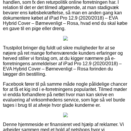
handlen, som fx den returpolitik online forretningen har. I
relation til det er det tilmed afgørende, at man stadigvæk
bevarer ens købsbekræftelse, så man en anden gang kan
dokumentere købet af iPad Pro 12.9 (2020/2018) – EVA
Hybrid Cover – Børnevenligt – Rosa, hvad end du skal købe
en gave til en pige eller dreng.
Trustpilot bringer dig fuldt ud sikre muligheder for at se
nøjere på ret mange forhenværende kunders erfaringer og
herved stiller vi forslag om, at du kigger nærmere på e-
forretningens anmeldelser af iPad Pro 12.9 (2020/2018) –
EVA Hybrid Cover – Børnevenligt – Rosa forinden du
lægger din bestilling.
Facebook fører til på samme måde nogle pålidelige chancer
for at få et kig ind i e-forretningens popularitet. Tilmed møder
vi endda forhandlere på nettet hvor man kan skrive en
evaluering af virksomhedens service, som lige så vel burde
tages i brug til at afveje hvor glade kunderne er.
Denne hjemmeside er finansieret ved hjælp af reklamer. Vi
arbejder sammen med et hold af netshops hvor vi