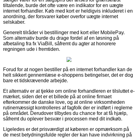
tiltalende, burde det ofte være en indikator for en uægte
internet forhandler. Køb med kort er heldigvis inkluderet i en
anordning, der forsvarer køber overfor uægte internet
selskaber.
Generelt tilråder vi bestillinger med kort eller MobilePay.
Som alternativ burde du drage fordel af en løsning på
afbetaling fra fx ViaBill, såfremt du agter at honorere
regningen ude i fremtiden.
Forud for at nogen bestiller på en internet forhandler kan de
helt sikkert gennemlæse e-shoppens betingelser, det er dog
bare et tidskrævende arbejde.
Et alternativ er at tjekke om online forhandleren er tilsluttet e-
mærket, siden det er et billede på at online firmaet
efterkommer de danske love, og at online virksomheden
rutinemæssigt kontrolleres af fagfolk der er indført i reglerne
på området. Derudover tilbydes du chance for at få hjælp,
såfremt du oplever besvær i processen med dit indkøb.
Ligeledes er det prisværdigt at køberen er opmærksom på
de mest betydningsfulde regler der kan have indvirkning på