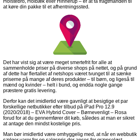
Holstebro, Holbæk eller Hinnerup – er at få fragtmanden til
at køre din pakke til et afhentningssted.
Det har vist sig at være meget smertefrit for alle at
sammenholde priser på diverse shops på nettet, og på grund
af dette har flertallet af netshops været tvunget til at sænke
priserne på mange af deres produkter – til børn, og ligeså til
mænd og kvinder – helt i bund, og endda nogle gange
præstere gratis levering.
Derfor kan det imidlertid være gavnligt at besigtige et par
forskellige netbutikker efter tilbud på iPad Pro 12.9
(2020/2018) – EVA Hybrid Cover – Børnevenligt – Rosa
forud for at du gennemfører dit køb, således at man er sikret
at antage den mindst kostelige pris.
Man bør imidlertid være omhyggelig med, at når en webbutik
sælger varer for en salgspris der anses for grænseløst