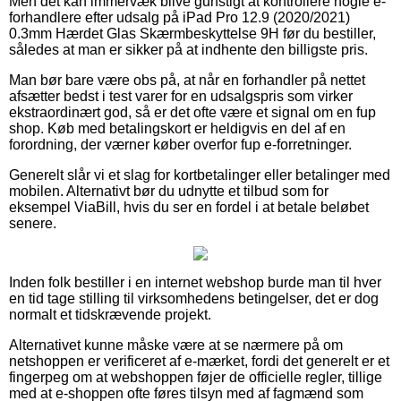
Men det kan immervæk blive gunstigt at kontrollere nogle e-
forhandlere efter udsalg på iPad Pro 12.9 (2020/2021)
0.3mm Hærdet Glas Skærmbeskyttelse 9H før du bestiller,
således at man er sikker på at indhente den billigste pris.
Man bør bare være obs på, at når en forhandler på nettet
afsætter bedst i test varer for en udsalgspris som virker
ekstraordinært god, så er det ofte være et signal om en fup
shop. Køb med betalingskort er heldigvis en del af en
forordning, der værner køber overfor fup e-forretninger.
Generelt slår vi et slag for kortbetalinger eller betalinger med
mobilen. Alternativt bør du udnytte et tilbud som for
eksempel ViaBill, hvis du ser en fordel i at betale beløbet
senere.
Inden folk bestiller i en internet webshop burde man til hver
en tid tage stilling til virksomhedens betingelser, det er dog
normalt et tidskrævende projekt.
Alternativet kunne måske være at se nærmere på om
netshoppen er verificeret af e-mærket, fordi det generelt er et
fingerpeg om at webshoppen føjer de officielle regler, tillige
med at e-shoppen ofte føres tilsyn med af fagmænd som