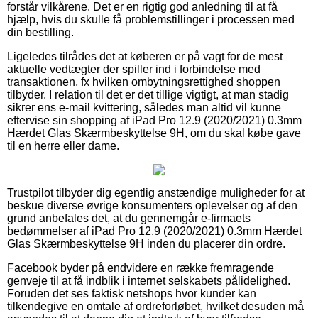
forstår vilkårene. Det er en rigtig god anledning til at få
hjælp, hvis du skulle få problemstillinger i processen med
din bestilling.
Ligeledes tilrådes det at køberen er på vagt for de mest
aktuelle vedtægter der spiller ind i forbindelse med
transaktionen, fx hvilken ombytningsrettighed shoppen
tilbyder. I relation til det er det tillige vigtigt, at man stadig
sikrer ens e-mail kvittering, således man altid vil kunne
eftervise sin shopping af iPad Pro 12.9 (2020/2021) 0.3mm
Hærdet Glas Skærmbeskyttelse 9H, om du skal købe gave
til en herre eller dame.
Trustpilot tilbyder dig egentlig anstændige muligheder for at
beskue diverse øvrige konsumenters oplevelser og af den
grund anbefales det, at du gennemgår e-firmaets
bedømmelser af iPad Pro 12.9 (2020/2021) 0.3mm Hærdet
Glas Skærmbeskyttelse 9H inden du placerer din ordre.
Facebook byder på endvidere en række fremragende
genveje til at få indblik i internet selskabets pålidelighed.
Foruden det ses faktisk netshops hvor kunder kan
tilkendegive en omtale af ordreforløbet, hvilket desuden må