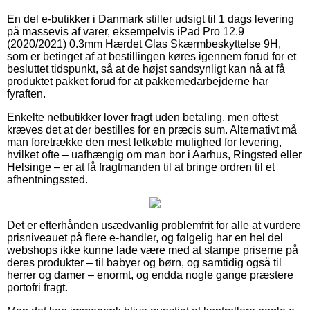
En del e-butikker i Danmark stiller udsigt til 1 dags levering
på massevis af varer, eksempelvis iPad Pro 12.9
(2020/2021) 0.3mm Hærdet Glas Skærmbeskyttelse 9H,
som er betinget af at bestillingen køres igennem forud for et
besluttet tidspunkt, så at de højst sandsynligt kan nå at få
produktet pakket forud for at pakkemedarbejderne har
fyraften.
Enkelte netbutikker lover fragt uden betaling, men oftest
kræves det at der bestilles for en præcis sum. Alternativt må
man foretrække den mest letkøbte mulighed for levering,
hvilket ofte – uafhængig om man bor i Aarhus, Ringsted eller
Helsinge – er at få fragtmanden til at bringe ordren til et
afhentningssted.
Det er efterhånden usædvanlig problemfrit for alle at vurdere
prisniveauet på flere e-handler, og følgelig har en hel del
webshops ikke kunne lade være med at stampe priserne på
deres produkter – til babyer og børn, og samtidig også til
herrer og damer – enormt, og endda nogle gange præstere
portofri fragt.