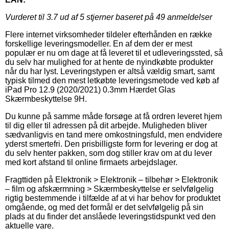
Vurderet til
3.7
ud af 5 stjerner baseret på
49
anmeldelser
Flere internet virksomheder tildeler efterhånden en række
forskellige leveringsmodeller. En af dem der er mest
populær er nu om dage at få leveret til et udleveringssted, så
du selv har mulighed for at hente de nyindkøbte produkter
når du har lyst. Leveringstypen er altså vældig smart, samt
typisk tilmed den mest letkøbte leveringsmetode ved køb af
iPad Pro 12.9 (2020/2021) 0.3mm Hærdet Glas
Skærmbeskyttelse 9H.
Du kunne på samme måde forsøge at få ordren leveret hjem
til dig eller til adressen på dit arbejde. Muligheden bliver
sædvanligvis en tand mere omkostningsfuld, men endvidere
yderst smertefri. Den prisbilligste form for levering er dog at
du selv henter pakken, som dog stiller krav om at du lever
med kort afstand til online firmaets arbejdslager.
Fragttiden på Elektronik > Elektronik – tilbehør > Elektronik
– film og afskærmning > Skærmbeskyttelse er selvfølgelig
rigtig bestemmende i tilfælde af at vi har behov for produktet
omgående, og med det formål er det selvfølgelig på sin
plads at du finder det anslåede leveringstidspunkt ved den
aktuelle vare.