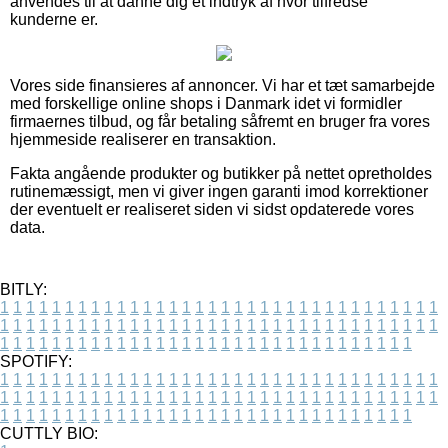
anvendes til at danne dig et indtryk af hvor tilfredse
kunderne er.
Vores side finansieres af annoncer. Vi har et tæt samarbejde
med forskellige online shops i Danmark idet vi formidler
firmaernes tilbud, og får betaling såfremt en bruger fra vores
hjemmeside realiserer en transaktion.
Fakta angående produkter og butikker på nettet opretholdes
rutinemæssigt, men vi giver ingen garanti imod korrektioner
der eventuelt er realiseret siden vi sidst opdaterede vores
data.
BITLY:
1
1
1
1
1
1
1
1
1
1
1
1
1
1
1
1
1
1
1
1
1
1
1
1
1
1
1
1
1
1
1
1
1
1
1
1
1
1
1
1
1
1
1
1
1
1
1
1
1
1
1
1
1
1
1
1
1
1
1
1
1
1
1
1
1
1
1
1
1
1
1
1
1
1
1
1
1
1
1
1
1
1
1
1
1
1
1
1
1
1
1
1
1
1
1
1
1
1
1
1
SPOTIFY:
1
1
1
1
1
1
1
1
1
1
1
1
1
1
1
1
1
1
1
1
1
1
1
1
1
1
1
1
1
1
1
1
1
1
1
1
1
1
1
1
1
1
1
1
1
1
1
1
1
1
1
1
1
1
1
1
1
1
1
1
1
1
1
1
1
1
1
1
1
1
1
1
1
1
1
1
1
1
1
1
1
1
1
1
1
1
1
1
1
1
1
1
1
1
1
1
1
1
1
1
CUTTLY BIO: