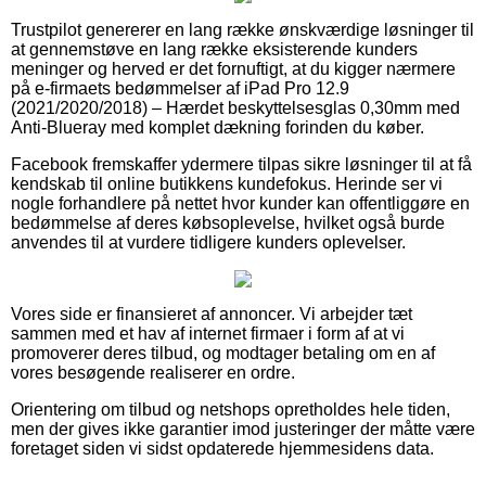
Trustpilot genererer en lang række ønskværdige løsninger til
at gennemstøve en lang række eksisterende kunders
meninger og herved er det fornuftigt, at du kigger nærmere
på e-firmaets bedømmelser af iPad Pro 12.9
(2021/2020/2018) – Hærdet beskyttelsesglas 0,30mm med
Anti-Blueray med komplet dækning forinden du køber.
Facebook fremskaffer ydermere tilpas sikre løsninger til at få
kendskab til online butikkens kundefokus. Herinde ser vi
nogle forhandlere på nettet hvor kunder kan offentliggøre en
bedømmelse af deres købsoplevelse, hvilket også burde
anvendes til at vurdere tidligere kunders oplevelser.
Vores side er finansieret af annoncer. Vi arbejder tæt
sammen med et hav af internet firmaer i form af at vi
promoverer deres tilbud, og modtager betaling om en af
vores besøgende realiserer en ordre.
Orientering om tilbud og netshops opretholdes hele tiden,
men der gives ikke garantier imod justeringer der måtte være
foretaget siden vi sidst opdaterede hjemmesidens data.