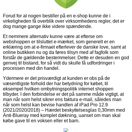
Forud for at nogen bestiller på en e-shop kunne de i
virkeligheden få overblik over virksomhedens regler, det er
dog mange gange ikke videre spændende.
Et nemmere alternativ kunne være at efterse om
webshoppen er tilsluttet e-mærket, som generelt er en
erklæring om at e-firmaet efterlever de danske love, samt at
online butikken nu og da føres tilsyn med af fagfolk som
forstår de gældende bestemmelser. Dette er desuden en god
genvej til bistand, for så vidt du skulle få udfordringer i
processen med din handel.
Ydermere er det prisværdigt at kunden er obs på de
væsentligste forhold der har betydning for købet, til
eksempel hvilken ombytningspolitik internet shoppen
tilbyder. I den forbindelse er det på samme måde vigtigt, at
man når som helst sikrer ens faktura e-mail, således man
når som helst kan bevise handlen af iPad Pro 12.9
(2021/2020/2018) – Hærdet beskyttelsesglas 0,30mm med
Anti-Blueray med komplet dækning, uanset om man skal
købe gave til en voksen eller et barn.