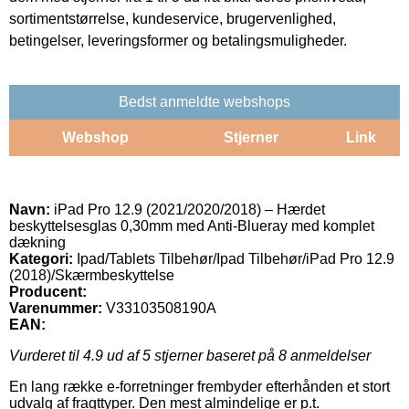
sortimentstørrelse, kundeservice, brugervenlighed,
betingelser, leveringsformer og betalingsmuligheder.
Bedst anmeldte webshops
Webshop
Stjerner
Link
Navn:
iPad Pro 12.9 (2021/2020/2018) – Hærdet
beskyttelsesglas 0,30mm med Anti-Blueray med komplet
dækning
Kategori:
Ipad/Tablets Tilbehør/Ipad Tilbehør/iPad Pro 12.9
(2018)/Skærmbeskyttelse
Producent:
Varenummer:
V33103508190A
EAN:
Vurderet til
4.9
ud af 5 stjerner baseret på
8
anmeldelser
En lang række e-forretninger frembyder efterhånden et stort
udvalg af fragttyper. Den mest almindelige er p.t.