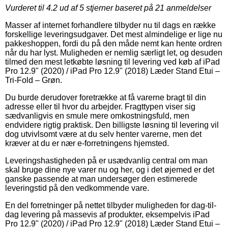
Vurderet til
4.2
ud af 5 stjerner baseret på
21
anmeldelser
Masser af internet forhandlere tilbyder nu til dags en række
forskellige leveringsudgaver. Det mest almindelige er lige nu
pakkeshoppen, fordi du på den måde nemt kan hente ordren
når du har lyst. Muligheden er nemlig særligt let, og desuden
tilmed den mest letkøbte løsning til levering ved køb af iPad
Pro 12.9" (2020) / iPad Pro 12.9" (2018) Læder Stand Etui –
Tri-Fold – Grøn.
Du burde derudover foretrække at få varerne bragt til din
adresse eller til hvor du arbejder. Fragttypen viser sig
sædvanligvis en smule mere omkostningsfuld, men
endvidere rigtig praktisk. Den billigste løsning til levering vil
dog utvivlsomt være at du selv henter varerne, men det
kræver at du er nær e-forretningens hjemsted.
Leveringshastigheden på er usædvanlig central om man
skal bruge dine nye varer nu og her, og i det øjemed er det
ganske passende at man undersøger den estimerede
leveringstid på den vedkommende vare.
En del forretninger på nettet tilbyder muligheden for dag-til-
dag levering på massevis af produkter, eksempelvis iPad
Pro 12.9" (2020) / iPad Pro 12.9" (2018) Læder Stand Etui –