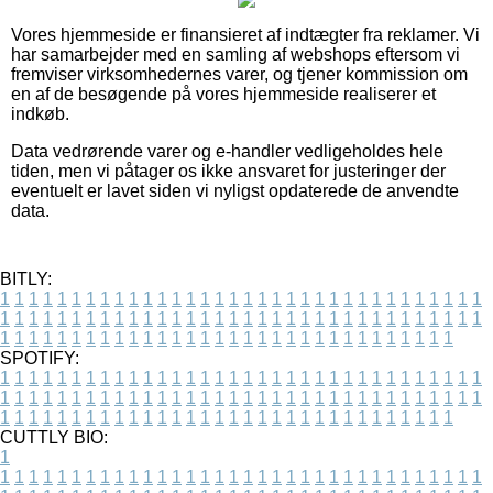
Vores hjemmeside er finansieret af indtægter fra reklamer. Vi
har samarbejder med en samling af webshops eftersom vi
fremviser virksomhedernes varer, og tjener kommission om
en af de besøgende på vores hjemmeside realiserer et
indkøb.
Data vedrørende varer og e-handler vedligeholdes hele
tiden, men vi påtager os ikke ansvaret for justeringer der
eventuelt er lavet siden vi nyligst opdaterede de anvendte
data.
BITLY:
1
1
1
1
1
1
1
1
1
1
1
1
1
1
1
1
1
1
1
1
1
1
1
1
1
1
1
1
1
1
1
1
1
1
1
1
1
1
1
1
1
1
1
1
1
1
1
1
1
1
1
1
1
1
1
1
1
1
1
1
1
1
1
1
1
1
1
1
1
1
1
1
1
1
1
1
1
1
1
1
1
1
1
1
1
1
1
1
1
1
1
1
1
1
1
1
1
1
1
1
SPOTIFY:
1
1
1
1
1
1
1
1
1
1
1
1
1
1
1
1
1
1
1
1
1
1
1
1
1
1
1
1
1
1
1
1
1
1
1
1
1
1
1
1
1
1
1
1
1
1
1
1
1
1
1
1
1
1
1
1
1
1
1
1
1
1
1
1
1
1
1
1
1
1
1
1
1
1
1
1
1
1
1
1
1
1
1
1
1
1
1
1
1
1
1
1
1
1
1
1
1
1
1
1
CUTTLY BIO:
1
1
1
1
1
1
1
1
1
1
1
1
1
1
1
1
1
1
1
1
1
1
1
1
1
1
1
1
1
1
1
1
1
1
1