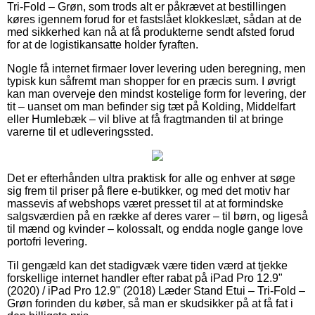
Tri-Fold – Grøn, som trods alt er påkrævet at bestillingen
køres igennem forud for et fastslået klokkeslæt, sådan at de
med sikkerhed kan nå at få produkterne sendt afsted forud
for at de logistikansatte holder fyraften.
Nogle få internet firmaer lover levering uden beregning, men
typisk kun såfremt man shopper for en præcis sum. I øvrigt
kan man overveje den mindst kostelige form for levering, der
tit – uanset om man befinder sig tæt på Kolding, Middelfart
eller Humlebæk – vil blive at få fragtmanden til at bringe
varerne til et udleveringssted.
Det er efterhånden ultra praktisk for alle og enhver at søge
sig frem til priser på flere e-butikker, og med det motiv har
massevis af webshops været presset til at at formindske
salgsværdien på en række af deres varer – til børn, og ligeså
til mænd og kvinder – kolossalt, og endda nogle gange love
portofri levering.
Til gengæld kan det stadigvæk være tiden værd at tjekke
forskellige internet handler efter rabat på iPad Pro 12.9"
(2020) / iPad Pro 12.9" (2018) Læder Stand Etui – Tri-Fold –
Grøn forinden du køber, så man er skudsikker på at få fat i