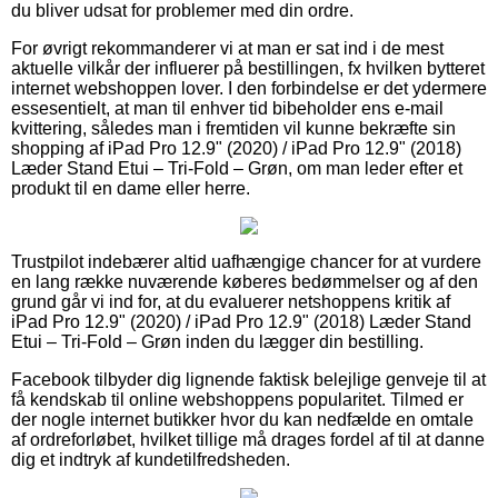
du bliver udsat for problemer med din ordre.
For øvrigt rekommanderer vi at man er sat ind i de mest
aktuelle vilkår der influerer på bestillingen, fx hvilken bytteret
internet webshoppen lover. I den forbindelse er det ydermere
essesentielt, at man til enhver tid bibeholder ens e-mail
kvittering, således man i fremtiden vil kunne bekræfte sin
shopping af iPad Pro 12.9" (2020) / iPad Pro 12.9" (2018)
Læder Stand Etui – Tri-Fold – Grøn, om man leder efter et
produkt til en dame eller herre.
Trustpilot indebærer altid uafhængige chancer for at vurdere
en lang række nuværende køberes bedømmelser og af den
grund går vi ind for, at du evaluerer netshoppens kritik af
iPad Pro 12.9" (2020) / iPad Pro 12.9" (2018) Læder Stand
Etui – Tri-Fold – Grøn inden du lægger din bestilling.
Facebook tilbyder dig lignende faktisk belejlige genveje til at
få kendskab til online webshoppens popularitet. Tilmed er
der nogle internet butikker hvor du kan nedfælde en omtale
af ordreforløbet, hvilket tillige må drages fordel af til at danne
dig et indtryk af kundetilfredsheden.