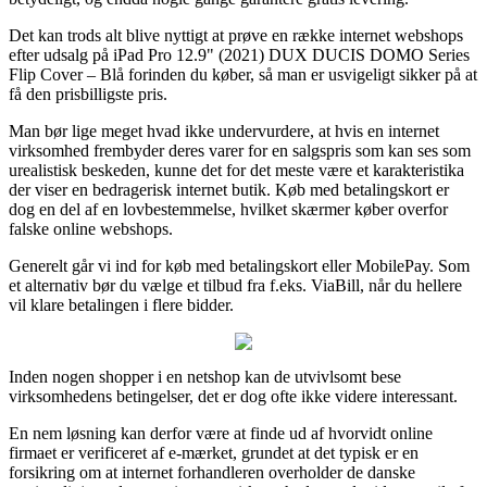
Det kan trods alt blive nyttigt at prøve en række internet webshops
efter udsalg på iPad Pro 12.9" (2021) DUX DUCIS DOMO Series
Flip Cover – Blå forinden du køber, så man er usvigeligt sikker på at
få den prisbilligste pris.
Man bør lige meget hvad ikke undervurdere, at hvis en internet
virksomhed frembyder deres varer for en salgspris som kan ses som
urealistisk beskeden, kunne det for det meste være et karakteristika
der viser en bedragerisk internet butik. Køb med betalingskort er
dog en del af en lovbestemmelse, hvilket skærmer køber overfor
falske online webshops.
Generelt går vi ind for køb med betalingskort eller MobilePay. Som
et alternativ bør du vælge et tilbud fra f.eks. ViaBill, når du hellere
vil klare betalingen i flere bidder.
Inden nogen shopper i en netshop kan de utvivlsomt bese
virksomhedens betingelser, det er dog ofte ikke videre interessant.
En nem løsning kan derfor være at finde ud af hvorvidt online
firmaet er verificeret af e-mærket, grundet at det typisk er en
forsikring om at internet forhandleren overholder de danske