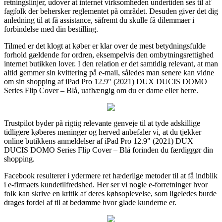
retningslinjer, udover at internet virksomheden undertiden ses til af
fagfolk der behersker reglementet på området. Desuden giver det dig
anledning til at få assistance, såfremt du skulle få dilemmaer i
forbindelse med din bestilling.
Tilmed er det klogt at køber er klar over de mest betydningsfulde
forhold gældende for ordren, eksempelvis den ombytningsrettighed
internet butikken lover. I den relation er det samtidig relevant, at man
altid gemmer sin kvittering på e-mail, således man senere kan vidne
om sin shopping af iPad Pro 12.9" (2021) DUX DUCIS DOMO
Series Flip Cover – Blå, uafhængig om du er dame eller herre.
Trustpilot byder på rigtig relevante genveje til at tyde adskillige
tidligere køberes meninger og herved anbefaler vi, at du tjekker
online butikkens anmeldelser af iPad Pro 12.9" (2021) DUX
DUCIS DOMO Series Flip Cover – Blå forinden du færdiggør din
shopping.
Facebook resulterer i ydermere ret hæderlige metoder til at få indblik
i e-firmaets kundetilfredshed. Her ser vi nogle e-forretninger hvor
folk kan skrive en kritik af deres købsoplevelse, som ligeledes burde
drages fordel af til at bedømme hvor glade kunderne er.