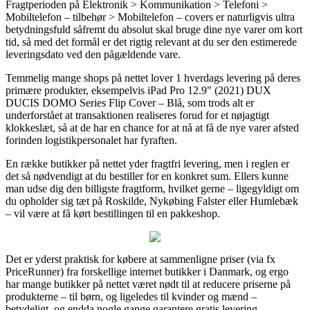
Fragtperioden på Elektronik > Kommunikation > Telefoni >
Mobiltelefon – tilbehør > Mobiltelefon – covers er naturligvis ultra
betydningsfuld såfremt du absolut skal bruge dine nye varer om kort
tid, så med det formål er det rigtig relevant at du ser den estimerede
leveringsdato ved den pågældende vare.
Temmelig mange shops på nettet lover 1 hverdags levering på deres
primære produkter, eksempelvis iPad Pro 12.9" (2021) DUX
DUCIS DOMO Series Flip Cover – Blå, som trods alt er
underforstået at transaktionen realiseres forud for et nøjagtigt
klokkeslæt, så at de har en chance for at nå at få de nye varer afsted
forinden logistikpersonalet har fyraften.
En række butikker på nettet yder fragtfri levering, men i reglen er
det så nødvendigt at du bestiller for en konkret sum. Ellers kunne
man udse dig den billigste fragtform, hvilket gerne – ligegyldigt om
du opholder sig tæt på Roskilde, Nykøbing Falster eller Humlebæk
– vil være at få kørt bestillingen til en pakkeshop.
Det er yderst praktisk for købere at sammenligne priser (via fx
PriceRunner) fra forskellige internet butikker i Danmark, og ergo
har mange butikker på nettet været nødt til at reducere priserne på
produkterne – til børn, og ligeledes til kvinder og mænd –
betydeligt, og endda nogle gange garantere gratis levering.