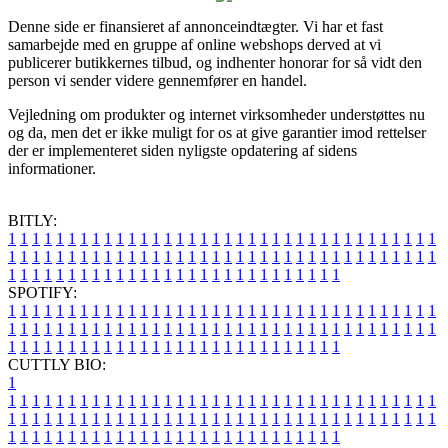
Denne side er finansieret af annonceindtægter. Vi har et fast
samarbejde med en gruppe af online webshops derved at vi
publicerer butikkernes tilbud, og indhenter honorar for så vidt den
person vi sender videre gennemfører en handel.
Vejledning om produkter og internet virksomheder understøttes nu
og da, men det er ikke muligt for os at give garantier imod rettelser
der er implementeret siden nyligste opdatering af sidens
informationer.
BITLY:
1
1
1
1
1
1
1
1
1
1
1
1
1
1
1
1
1
1
1
1
1
1
1
1
1
1
1
1
1
1
1
1
1
1
1
1
1
1
1
1
1
1
1
1
1
1
1
1
1
1
1
1
1
1
1
1
1
1
1
1
1
1
1
1
1
1
1
1
1
1
1
1
1
1
1
1
1
1
1
1
1
1
1
1
1
1
1
1
1
1
1
1
1
1
1
1
1
1
1
1
SPOTIFY:
1
1
1
1
1
1
1
1
1
1
1
1
1
1
1
1
1
1
1
1
1
1
1
1
1
1
1
1
1
1
1
1
1
1
1
1
1
1
1
1
1
1
1
1
1
1
1
1
1
1
1
1
1
1
1
1
1
1
1
1
1
1
1
1
1
1
1
1
1
1
1
1
1
1
1
1
1
1
1
1
1
1
1
1
1
1
1
1
1
1
1
1
1
1
1
1
1
1
1
1
CUTTLY BIO:
1
1
1
1
1
1
1
1
1
1
1
1
1
1
1
1
1
1
1
1
1
1
1
1
1
1
1
1
1
1
1
1
1
1
1
1
1
1
1
1
1
1
1
1
1
1
1
1
1
1
1
1
1
1
1
1
1
1
1
1
1
1
1
1
1
1
1
1
1
1
1
1
1
1
1
1
1
1
1
1
1
1
1
1
1
1
1
1
1
1
1
1
1
1
1
1
1
1
1
1
1