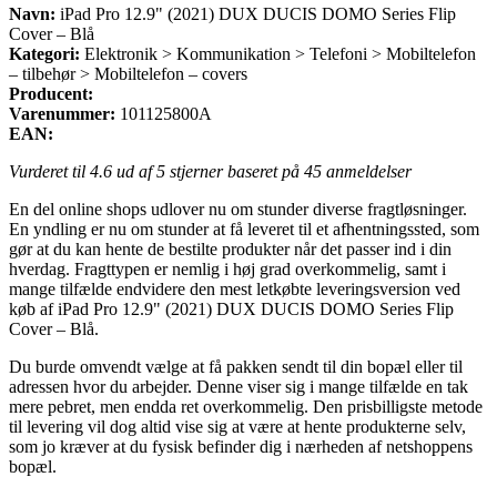
Navn:
iPad Pro 12.9" (2021) DUX DUCIS DOMO Series Flip
Cover – Blå
Kategori:
Elektronik > Kommunikation > Telefoni > Mobiltelefon
– tilbehør > Mobiltelefon – covers
Producent:
Varenummer:
101125800A
EAN:
Vurderet til
4.6
ud af 5 stjerner baseret på
45
anmeldelser
En del online shops udlover nu om stunder diverse fragtløsninger.
En yndling er nu om stunder at få leveret til et afhentningssted, som
gør at du kan hente de bestilte produkter når det passer ind i din
hverdag. Fragttypen er nemlig i høj grad overkommelig, samt i
mange tilfælde endvidere den mest letkøbte leveringsversion ved
køb af iPad Pro 12.9" (2021) DUX DUCIS DOMO Series Flip
Cover – Blå.
Du burde omvendt vælge at få pakken sendt til din bopæl eller til
adressen hvor du arbejder. Denne viser sig i mange tilfælde en tak
mere pebret, men endda ret overkommelig. Den prisbilligste metode
til levering vil dog altid vise sig at være at hente produkterne selv,
som jo kræver at du fysisk befinder dig i nærheden af netshoppens
bopæl.