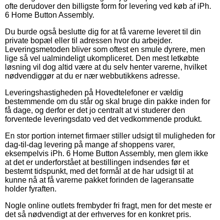
ofte derudover den billigste form for levering ved køb af iPh.
6 Home Button Assembly.
Du burde også beslutte dig for at få varerne leveret til din
private bopæl eller til adressen hvor du arbejder.
Leveringsmetoden bliver som oftest en smule dyrere, men
lige så vel ualmindeligt ukompliceret. Den mest letkøbte
løsning vil dog altid være at du selv henter varerne, hvilket
nødvendiggør at du er nær webbutikkens adresse.
Leveringshastigheden på Hovedtelefoner er vældig
bestemmende om du står og skal bruge din pakke inden for
få dage, og derfor er det jo centralt at vi studerer den
forventede leveringsdato ved det vedkommende produkt.
En stor portion internet firmaer stiller udsigt til muligheden for
dag-til-dag levering på mange af shoppens varer,
eksempelvis iPh. 6 Home Button Assembly, men glem ikke
at det er underforstået at bestillingen indsendes før et
bestemt tidspunkt, med det formål at de har udsigt til at
kunne nå at få varerne pakket forinden de lageransatte
holder fyraften.
Nogle online outlets frembyder fri fragt, men for det meste er
det så nødvendigt at der erhverves for en konkret pris.