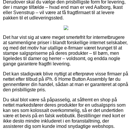
Derudover skal du vælge den prisbilligste form for levering,
der i mange tilfælde – hvad end man er ved Aalborg, Ikast
eller Svenstrup – vil være at få fragtfirmaet til at levere
pakken til et udleveringssted.
Det har vist sig at være meget smertefrit for internetbrugere
at sammenligne priser i blandt forskellige internet selskaber,
og med det motiv har utallige e-firmaer været tvunget til at
stampe salgspriserne på deres produkter – til børn, men
ligeledes til damer og herrer – voldsomt, og endda nogle
gange garantere fragtfri levering.
Det kan stadigvæk blive nyttigt at efterprøve visse firmaer på
nettet efter tilbud på iPh. 6 Home Button Assembly før du
gennemfører din handel, sådan at man er garanteret at opnå
den prisbilligste pris.
Du skal blot være så påpasselig, at såfremt en shop på
nettet markedsfører deres produkter for en udsalgspris som
kan ses som kolossalt overkommelig, så er det undertiden
være et bevis på en falsk webbutik. Bestillinger med kort er
ikke desto mindre inkluderet i en foranstaltning, der
assisterer dig som kunde imod snydagtige webshops.