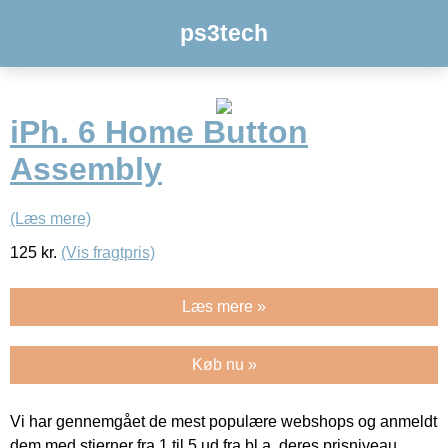
ps3tech
iPh. 6 Home Button
Assembly
(Læs mere)
125
kr.
(Vis fragtpris)
Læs mere »
Køb nu »
Vi har gennemgået de mest populære webshops og anmeldt
dem med stjerner fra 1 til 5 ud fra bl.a. deres prisniveau,