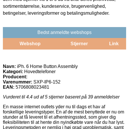
sortimentstørrelse, kundeservice, brugervenlighed,
betingelser, leveringsformer og betalingsmuligheder.
Bedst anmeldte webshops
Webshop
Stjerner
Link
Navn:
iPh. 6 Home Button Assembly
Kategori:
Hovedtelefoner
Producent:
Varenummer:
SXP-IP6-152
EAN:
5706808023481
Vurderet til
4.4
ud af 5 stjerner baseret på
39
anmeldelser
En masse internet outlets yder nu til dags et hav af
forskellige leveringstyper. En af de mest benyttede er nu om
stunder at få leveret til et afhentningssted, som giver dig
fleksibiliteten til at hente din nyindkøbte vare når du har lyst.
Leveringsmetoden er nemlig i høj grad uproblematisk, samt