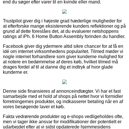
end du søger efter varer til en kvinde eller mand.
Trustpilot giver dig i højeste grad hæderlige muligheder for
at efterforske mange eksisterende kunders reflektioner og på
grund af dette foreslåes det, at du evaluerer netshoppens
ratings af iPh. 6 Home Button Assembly forinden du handler.
Facebook giver dig ydermere altid sikre chancer for at få en
idé om internet virksomhedens popularitet. Tilmed møder vi
nogle internet forhandlere som giver kunderne mulighed for
at notere en bedømmelse af deres køb, hvilket tilmed må
drages fordel af til at danne dig et indtryk af hvor glade
kunderne er.
Denne side finansieres af annonceindtægter. Vi har et fast
samarbejde med et hold af shops på nettet hvor vi formidler
forretningernes produkter, og indkasserer betaling når en af
vores besøgende laver et køb.
Fakta vedrørende produkter og e-shops vedligeholdes ofte,
men vi tager ikke ansvar for modifikationer der potentielt er
udarbejdet efter at vi sidst opdaterede hjemmesidens