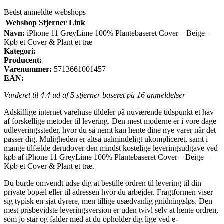
Bedst anmeldte webshops
Webshop
Stjerner
Link
Navn:
iPhone 11 GreyLime 100% Plantebaseret Cover – Beige –
Køb et Cover & Plant et træ
Kategori:
Producent:
Varenummer:
5713661001457
EAN:
Vurderet til
4.4
ud af 5 stjerner baseret på
16
anmeldelser
Adskillige internet varehuse tildeler på nuværende tidspunkt et hav
af forskellige metoder til levering. Den mest moderne er i vore dage
udleveringssteder, hvor du så nemt kan hente dine nye varer når det
passer dig. Muligheden er altså ualmindeligt ukompliceret, samt i
mange tilfælde derudover den mindst kostelige leveringsudgave ved
køb af iPhone 11 GreyLime 100% Plantebaseret Cover – Beige –
Køb et Cover & Plant et træ.
Du burde omvendt udse dig at bestille ordren til levering til din
private bopæl eller til adressen hvor du arbejder. Fragtformen viser
sig typisk en sjat dyrere, men tillige usædvanlig gnidningsløs. Den
mest prisbevidste leveringsversion er uden tvivl selv at hente ordren,
som jo står og falder med at du opholder dig lige ved e-