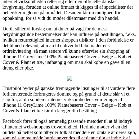
internet virksomheden retter sig efter den officielle danske
lovgivning, foruden at online firmaet tit kigges til af specialister der
behersker reglerne på området. Desuden får du mulighed for
opbakning, for så vidt du møder dilemmaer med din handel.
Dertil stiller vi forslag om at du er på vagt for de mest
betydningsfulde bestemmelser der kan influere på bestillingen, f.eks.
hvilken returrettighed internet shoppen tilsikrer. I den forbindelse er
det tilmed relevant, at man til enhver tid bibeholder ens
ordrekvittering, så man senere vil kunne eftervise sin shopping af
iPhone 11 GreyLime 100% Plantebaseret Cover – Beige – Køb et
Cover & Plant et træ, uafhængig om man skal købe en gave til en
dreng eller pige.
Trustpilot byder på ganske fremragende løsninger til at vurdere flere
forhenværende forbrugeres domme og på grund af dette slår vi et
slag for, at du sonderer internet virksomhedens vurderinger af
iPhone 11 GreyLime 100% Plantebaseret Cover – Beige – Køb et
Cover & Plant et træ før du lægger din bestilling.
Facebook fører til også temmelig passende metoder til at få indtryk
af internet webshoppens troværdighed. Herinde møder vi en del
outlets på nettet som tilbyder folk at meddele en omtale af deres køb,
som på samme måde burde anvendes til at danne dig et indtryk af