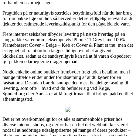
forhandlerens arbejdslager.
Fragttiden på er naturligvis særdeles betydningsfuld når du har brug
for din pakke lige om lidt, så herved er det selvfølgelig relevant at du
tjekker det estimerede leveringstidspunkt for den pågældende vare.
Flere internet selskaber tilbyder levering på næste hverdag på en
lang række varenumre, eksempelvis iPhone 11 GreyLime 100%
Plantebaseret Cover – Beige – Køb et Cover & Plant et træ, men det
er regnet ud fra at ordren lægges tidligere end et angivent
klokkeslæt, sådan at de sandsynligvis kan nå at få varen ekspederet
før pakkemedarbejderne drager hjemad.
Nogle enkelte online butikker frembyder fragt uden betaling, men i
mange tilfælde er det under forudsætning af at du køber for en
fastsat pris. Desuden bør du snuppe den mest betalelige løsning til
levering, som ofte – hvad end du befinder sig ved Køge,
Sønderborg eller Aars – er at få fragtfirmaet til at bringe pakken til et
afhentningssted.
Det er ret overkommeligt for os alle at sammenholde priser hos
diverse internet shops, og derfor har en hel del webbutikker været
nødt til at nedbringe udsalgspriserne på mange af deres produkter –
til drenge og piger, lige så vel som til voksne – drastisk, og endda