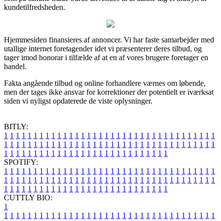
kundetilfredsheden.
Hjemmesiden finansieres af annoncer. Vi har faste samarbejder med
utallige internet foretagender idet vi præsenterer deres tilbud, og
tager imod honorar i tilfælde af at en af vores brugere foretager en
handel.
Fakta angående tilbud og online forhandlere værnes om løbende,
men der tages ikke ansvar for korrektioner der potentielt er iværksat
siden vi nyligst opdaterede de viste oplysninger.
BITLY:
1
1
1
1
1
1
1
1
1
1
1
1
1
1
1
1
1
1
1
1
1
1
1
1
1
1
1
1
1
1
1
1
1
1
1
1
1
1
1
1
1
1
1
1
1
1
1
1
1
1
1
1
1
1
1
1
1
1
1
1
1
1
1
1
1
1
1
1
1
1
1
1
1
1
1
1
1
1
1
1
1
1
1
1
1
1
1
1
1
1
1
1
1
1
1
1
1
1
1
1
SPOTIFY:
1
1
1
1
1
1
1
1
1
1
1
1
1
1
1
1
1
1
1
1
1
1
1
1
1
1
1
1
1
1
1
1
1
1
1
1
1
1
1
1
1
1
1
1
1
1
1
1
1
1
1
1
1
1
1
1
1
1
1
1
1
1
1
1
1
1
1
1
1
1
1
1
1
1
1
1
1
1
1
1
1
1
1
1
1
1
1
1
1
1
1
1
1
1
1
1
1
1
1
1
CUTTLY BIO:
1
1
1
1
1
1
1
1
1
1
1
1
1
1
1
1
1
1
1
1
1
1
1
1
1
1
1
1
1
1
1
1
1
1
1
1
1