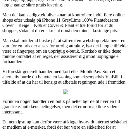
nogle gange sikre gratis levering.
Men det kan stadigvæk blive smart at kontrollere indtil flere online
shops efter udsalg på iPhone 11 GreyLime 100% Plantebaseret
Cover – Beige – Køb et Cover & Plant et træ forud for at du
shopper, sådan at du er sikret at opnå den mindst kostelige pris.
Man skal imidlertid huske på, at såfremt en webshop reklamerer en
vare for en pris der anses for utrolig attraktiv, bør det i nogle tilfælde
være et fingerpeg om en uoprigtig e-butik. Kortkøb er ikke desto
mindre omfattet af en regel, der assisterer dig imod uoprigtige e-
forhandlere.
Vi foreslår generelt handler med kort eller MobilePay. Som et
alternativ burde du benytte en løsning som eksempelvis ViaBill, i
tilfælde af at du har til hensigt at afbetale regningen ude i fremtiden.
Forinden nogen handler i en butik på nettet bør de til hver en tid
granske e-butikkens betingelser, men det er normalt ikke videre
interessant.
En nem løsning kan derfor være at kigge hvorvidt internet selskabet
er medlem af e-mærket, fordi det bør være en sikkerhed for at