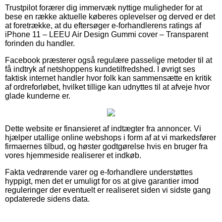
Trustpilot forærer dig immervæk nyttige muligheder for at
bese en række aktuelle køberes oplevelser og derved er det
at foretrække, at du eftersøger e-forhandlerens ratings af
iPhone 11 – LEEU Air Design Gummi cover – Transparent
forinden du handler.
Facebook præsterer også regulære passelige metoder til at
få indtryk af netshoppens kundetilfredshed. I øvrigt ses
faktisk internet handler hvor folk kan sammensætte en kritik
af ordreforløbet, hvilket tillige kan udnyttes til at afveje hvor
glade kunderne er.
Dette website er finansieret af indtægter fra annoncer. Vi
hjælper utallige online webshops i form af at vi markedsfører
firmaernes tilbud, og høster godtgørelse hvis en bruger fra
vores hjemmeside realiserer et indkøb.
Fakta vedrørende varer og e-forhandlere understøttes
hyppigt, men det er umuligt for os at give garantier imod
reguleringer der eventuelt er realiseret siden vi sidste gang
opdaterede sidens data.