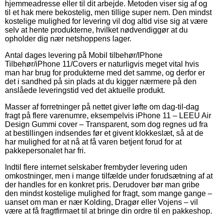
hjemmeadresse eller til dit arbejde. Metoden viser sig af og
til et hak mere bekostelig, men tillige super nem. Den mindst
kostelige mulighed for levering vil dog altid vise sig at være
selv at hente produkterne, hvilket nødvendiggør at du
opholder dig nær netshoppens lager.
Antal dages levering på Mobil tilbehør/IPhone
Tilbehør/iPhone 11/Covers er naturligvis meget vital hvis
man har brug for produkterne med det samme, og derfor er
det i sandhed på sin plads at du kigger nærmere på den
anslåede leveringstid ved det aktuelle produkt.
Masser af forretninger på nettet giver løfte om dag-til-dag
fragt på flere varenumre, eksempelvis iPhone 11 – LEEU Air
Design Gummi cover – Transparent, som dog regnes ud fra
at bestillingen indsendes før et givent klokkeslæt, så at de
har mulighed for at nå at få varen betjent forud for at
pakkepersonalet har fri.
Indtil flere internet selskaber frembyder levering uden
omkostninger, men i mange tilfælde under forudsætning af at
der handles for en konkret pris. Derudover bør man gribe
den mindst kostelige mulighed for fragt, som mange gange –
uanset om man er nær Kolding, Dragør eller Vojens – vil
være at få fragtfirmaet til at bringe din ordre til en pakkeshop.