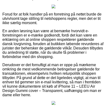
Forud for at folk handler på en forretning på nettet burde de
utvivlsomt tage stilling til netshoppens regler, men det er tit
ikke særlig morsomt.
En anden løsning kan være at bemærke hvorvidt e-
forretningen er e-mærke godkendt, fordi det kan være en
erklæring om at online shoppen respekterer gældende
dansk lovgivning, foruden at butikken løbende revurderes af
jurister der behersker de gældende vilkår. Desuden tilbydes
du anledning til støtte, når du skulle få problemer i
forbindelse med din shopping.
Derudover er det fornuftigt at man er oppe på mærkerne
omkring de mest vedkommende betingelser gældende for
transaktionen, eksempelvis hvilken returpolitik shoppen
tilbyder. På grund af dette er det ligeledes vigtigt, at man til
enhver tid gemmer sin e-mail kvittering, så man i fremtiden
vil kunne dokumentere sit køb af iPhone 11 – LEEU Air
Design Gummi cover – Transparent, uafhængig om man er
dame eller herre.