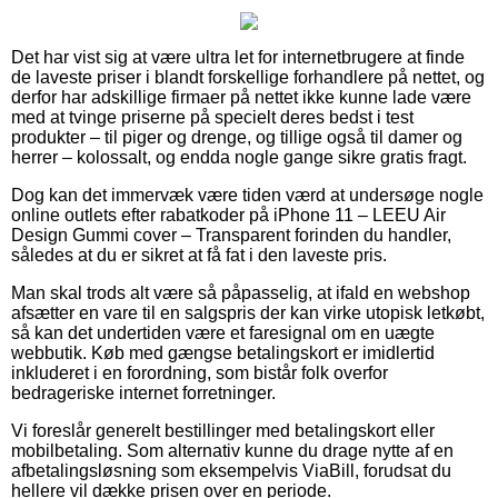
Det har vist sig at være ultra let for internetbrugere at finde
de laveste priser i blandt forskellige forhandlere på nettet, og
derfor har adskillige firmaer på nettet ikke kunne lade være
med at tvinge priserne på specielt deres bedst i test
produkter – til piger og drenge, og tillige også til damer og
herrer – kolossalt, og endda nogle gange sikre gratis fragt.
Dog kan det immervæk være tiden værd at undersøge nogle
online outlets efter rabatkoder på iPhone 11 – LEEU Air
Design Gummi cover – Transparent forinden du handler,
således at du er sikret at få fat i den laveste pris.
Man skal trods alt være så påpasselig, at ifald en webshop
afsætter en vare til en salgspris der kan virke utopisk letkøbt,
så kan det undertiden være et faresignal om en uægte
webbutik. Køb med gængse betalingskort er imidlertid
inkluderet i en forordning, som bistår folk overfor
bedrageriske internet forretninger.
Vi foreslår generelt bestillinger med betalingskort eller
mobilbetaling. Som alternativ kunne du drage nytte af en
afbetalingsløsning som eksempelvis ViaBill, forudsat du
hellere vil dække prisen over en periode.