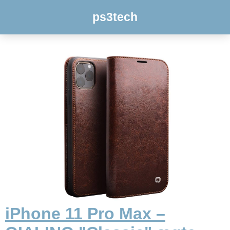
ps3tech
iPhone 11 Pro Max –