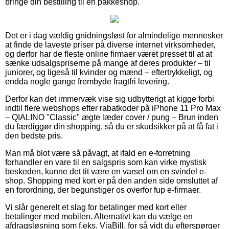
bringe din bestilling til en pakkeshop.
Det er i dag vældig gnidningsløst for almindelige mennesker
at finde de laveste priser på diverse internet virksomheder,
og derfor har de fleste online firmaer været presset til at at
sænke udsalgspriserne på mange af deres produkter – til
juniorer, og ligeså til kvinder og mænd – eftertrykkeligt, og
endda nogle gange frembyde fragtfri levering.
Derfor kan det immervæk vise sig udbytterigt at kigge forbi
indtil flere webshops efter rabatkoder på iPhone 11 Pro Max
– QIALINO "Classic" ægte læder cover / pung – Brun inden
du færdiggør din shopping, så du er skudsikker på at få fat i
den bedste pris.
Man må blot være så påvagt, at ifald en e-forretning
forhandler en vare til en salgspris som kan virke mystisk
beskeden, kunne det tit være en varsel om en svindel e-
shop. Shopping med kort er på den anden side omsluttet af
en forordning, der begunstiger os overfor fup e-firmaer.
Vi slår generelt et slag for betalinger med kort eller
betalinger med mobilen. Alternativt kan du vælge en
afdragsløsning som f.eks. ViaBill, for så vidt du efterspørger