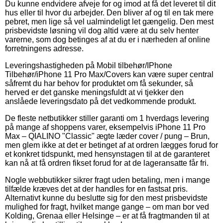
Du kunne endvidere afveje for og imod at få det leveret til dit
hus eller til hvor du arbejder. Den bliver af og til en tak mere
pebret, men lige så vel ualmindeligt let gængelig. Den mest
prisbevidste løsning vil dog altid være at du selv henter
varerne, som dog betinges af at du er i nærheden af online
forretningens adresse.
Leveringshastigheden på Mobil tilbehør/IPhone
Tilbehør/iPhone 11 Pro Max/Covers kan være super central
såfremt du har behov for produktet om få sekunder, så
herved er det ganske meningsfuldt at vi tjekker den
anslåede leveringsdato på det vedkommende produkt.
De fleste netbutikker stiller garanti om 1 hverdags levering
på mange af shoppens varer, eksempelvis iPhone 11 Pro
Max – QIALINO "Classic" ægte læder cover / pung – Brun,
men glem ikke at det er betinget af at ordren lægges forud for
et konkret tidspunkt, med hensynstagen til at de garanteret
kan nå at få ordren fikset forud for at de lageransatte får fri.
Nogle webbutikker sikrer fragt uden betaling, men i mange
tilfælde kræves det at der handles for en fastsat pris.
Alternativt kunne du beslutte sig for den mest prisbevidste
mulighed for fragt, hvilket mange gange – om man bor ved
Kolding, Grenaa eller Helsinge – er at få fragtmanden til at