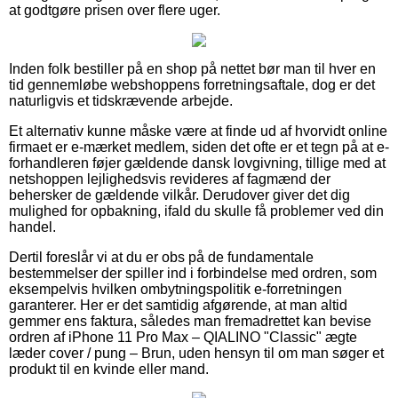
at godtgøre prisen over flere uger.
Inden folk bestiller på en shop på nettet bør man til hver en
tid gennemløbe webshoppens forretningsaftale, dog er det
naturligvis et tidskrævende arbejde.
Et alternativ kunne måske være at finde ud af hvorvidt online
firmaet er e-mærket medlem, siden det ofte er et tegn på at e-
forhandleren føjer gældende dansk lovgivning, tillige med at
netshoppen lejlighedsvis revideres af fagmænd der
behersker de gældende vilkår. Derudover giver det dig
mulighed for opbakning, ifald du skulle få problemer ved din
handel.
Dertil foreslår vi at du er obs på de fundamentale
bestemmelser der spiller ind i forbindelse med ordren, som
eksempelvis hvilken ombytningspolitik e-forretningen
garanterer. Her er det samtidig afgørende, at man altid
gemmer ens faktura, således man fremadrettet kan bevise
ordren af iPhone 11 Pro Max – QIALINO "Classic" ægte
læder cover / pung – Brun, uden hensyn til om man søger et
produkt til en kvinde eller mand.