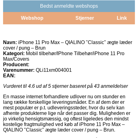
Bedst anmeldte webshops
Webshop
Stjerner
Link
Navn:
iPhone 11 Pro Max – QIALINO "Classic" ægte læder
cover / pung – Brun
Kategori:
Mobil tilbehør/IPhone Tilbehør/iPhone 11 Pro
Max/Covers
Producent:
Varenummer:
QLi11xm004001
EAN:
Vurderet til
4.6
ud af 5 stjerner baseret på
43
anmeldelser
En masse internet forhandlere udlover nu om stunder en
lang række forskellige leveringsmåder. En af dem der er
mest populær er p.t. udleveringssteder, hvor du selv kan
afhente produkterne lige når det passer dig. Muligheden er
jo virkelig hensigtsmæssig, og oftest ligeledes den mindst
kostelige fragtmulighed ved køb af iPhone 11 Pro Max –
QIALINO "Classic" ægte læder cover / pung – Brun.