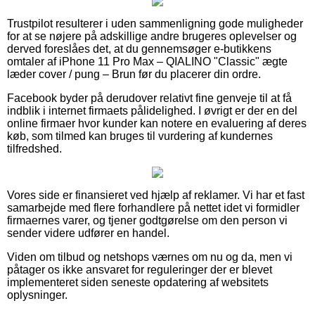
Trustpilot resulterer i uden sammenligning gode muligheder
for at se nøjere på adskillige andre brugeres oplevelser og
derved foreslåes det, at du gennemsøger e-butikkens
omtaler af iPhone 11 Pro Max – QIALINO "Classic" ægte
læder cover / pung – Brun før du placerer din ordre.
Facebook byder på derudover relativt fine genveje til at få
indblik i internet firmaets pålidelighed. I øvrigt er der en del
online firmaer hvor kunder kan notere en evaluering af deres
køb, som tilmed kan bruges til vurdering af kundernes
tilfredshed.
Vores side er finansieret ved hjælp af reklamer. Vi har et fast
samarbejde med flere forhandlere på nettet idet vi formidler
firmaernes varer, og tjener godtgørelse om den person vi
sender videre udfører en handel.
Viden om tilbud og netshops værnes om nu og da, men vi
påtager os ikke ansvaret for reguleringer der er blevet
implementeret siden seneste opdatering af websitets
oplysninger.