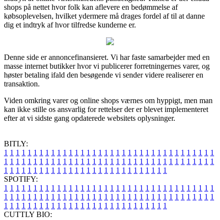
shops på nettet hvor folk kan aflevere en bedømmelse af
købsoplevelsen, hvilket ydermere må drages fordel af til at danne
dig et indtryk af hvor tilfredse kunderne er.
Denne side er annoncefinansieret. Vi har faste samarbejder med en
masse internet butikker hvor vi publicerer forretningernes varer, og
høster betaling ifald den besøgende vi sender videre realiserer en
transaktion.
Viden omkring varer og online shops værnes om hyppigt, men man
kan ikke stille os ansvarlig for rettelser der er blevet implementeret
efter at vi sidste gang opdaterede websitets oplysninger.
BITLY:
1
1
1
1
1
1
1
1
1
1
1
1
1
1
1
1
1
1
1
1
1
1
1
1
1
1
1
1
1
1
1
1
1
1
1
1
1
1
1
1
1
1
1
1
1
1
1
1
1
1
1
1
1
1
1
1
1
1
1
1
1
1
1
1
1
1
1
1
1
1
1
1
1
1
1
1
1
1
1
1
1
1
1
1
1
1
1
1
1
1
1
1
1
1
1
1
1
1
1
1
SPOTIFY:
1
1
1
1
1
1
1
1
1
1
1
1
1
1
1
1
1
1
1
1
1
1
1
1
1
1
1
1
1
1
1
1
1
1
1
1
1
1
1
1
1
1
1
1
1
1
1
1
1
1
1
1
1
1
1
1
1
1
1
1
1
1
1
1
1
1
1
1
1
1
1
1
1
1
1
1
1
1
1
1
1
1
1
1
1
1
1
1
1
1
1
1
1
1
1
1
1
1
1
1
CUTTLY BIO: