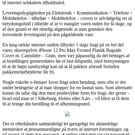
til internet selskabets tilholdssted.
Leveringsdygtigheden på Elektronik > Kommunikation > Telefoni >
Mobiltelefon – tilbehør > Mobiltelefon – covers er selvfølgelig ret så
betydningsfuld i tilfælde af at vi mangler varen inden for få dage, og
af den grund er det rimelig afgørende at man gransker den
forventede leveringstid på den pågældende vare.
En lang række internet outlets tilbyder 1 dags fragt på en hel del
varer, eksempelvis iPhone 12 Pro Max Frosted Plastik Bagside
Cover m. Camslider – Grøn, men vær påpasselig da det betinges af
at bestillingen gennemføres før et fast tidspunkt, med hensynstagen
til at de højst sandsynligt kan nå at få pakken afsendt forinden
pakkemedarbejderne får fri.
Nogle enkelte e-firmaer lover fragt uden betaling, men ofte er det
under betingelse af at man shopper for en fastsat sum. Som alternativ
kunne du udse dig den mest prisbevidste form for fragt, der gerne –
hvad end man er i Silkeborg, Hobro eller Aars – vil blive at få dem
til at bringe din bestilling til et afhentningssted.
Det er efterhånden ualmindeligt let gængeligt for almindelige
mennesker at prissammenligne på tværs af internet forretninger, og
på grund af dette har massevis af online selskaber set sig tvunget til