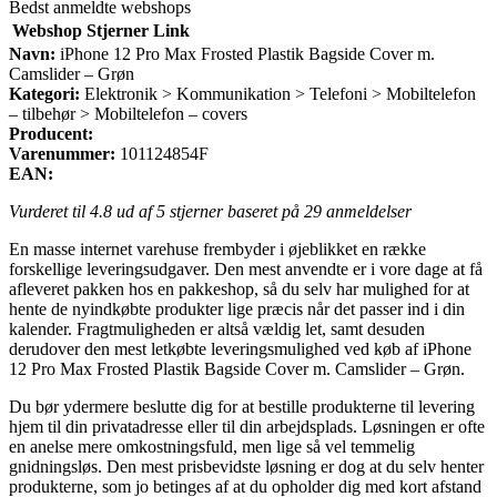
Bedst anmeldte webshops
Webshop
Stjerner
Link
Navn:
iPhone 12 Pro Max Frosted Plastik Bagside Cover m.
Camslider – Grøn
Kategori:
Elektronik > Kommunikation > Telefoni > Mobiltelefon
– tilbehør > Mobiltelefon – covers
Producent:
Varenummer:
101124854F
EAN:
Vurderet til
4.8
ud af 5 stjerner baseret på
29
anmeldelser
En masse internet varehuse frembyder i øjeblikket en række
forskellige leveringsudgaver. Den mest anvendte er i vore dage at få
afleveret pakken hos en pakkeshop, så du selv har mulighed for at
hente de nyindkøbte produkter lige præcis når det passer ind i din
kalender. Fragtmuligheden er altså vældig let, samt desuden
derudover den mest letkøbte leveringsmulighed ved køb af iPhone
12 Pro Max Frosted Plastik Bagside Cover m. Camslider – Grøn.
Du bør ydermere beslutte dig for at bestille produkterne til levering
hjem til din privatadresse eller til din arbejdsplads. Løsningen er ofte
en anelse mere omkostningsfuld, men lige så vel temmelig
gnidningsløs. Den mest prisbevidste løsning er dog at du selv henter
produkterne, som jo betinges af at du opholder dig med kort afstand