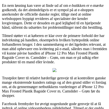
En nem løsning kan være at finde ud af om e-butikken er e-mærke
godkendt, da det almindeligvis er et sympol på at e-shoppen
anerkender de officielle danske regler, tillige med at online
webshoppen hyppigt revideres af specialister der kender
lovgivningen. Dette er desuden en god lejlighed til en hjælpende
hånd, såfremt du udsættes for problemstillinger med din bestilling.
Tilmed støtter vi at køberen er klar over de primære forhold der har
indvirkning på handlen, eksempelvis hvilken byttepolitik online
forhandleren bruger. I den sammenhæng er det ligeledes relevant, at
man altid opbevarer ens kvittering på e-mail, således man i fremtiden
vil kunne påvise handlen af iPhone 12 Pro Max Frosted Plastik
Bagside Cover m. Camslider – Grøn, om man er på udkig efter
produkter til en mand eller kvinde.
Trustpilot fører til relativt hæderlige genveje til at kontrollere ganske
mange eksisterende kunders ratings og af den grund stiller vi forslag
om, at du gennemsøger netbutikkens vurderinger af iPhone 12 Pro
Max Frosted Plastik Bagside Cover m. Camslider – Grøn før du
shopper.
Facebook frembyder for øvrigt nogenlunde gode genveje til at få
indtryk af online virksomhedens pålidelighed. Tilmed er der endda