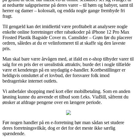
at nedsætte salgspriserne på deres varer – til børn og babyer, samt til
herrer og damer – kolossalt, og endda nogle gange frembyde fri
fragt.
Til gengæld kan det imidlertid være profitabelt at analysere nogle
enkelte online forretninger efter rabatkoder på iPhone 12 Pro Max
Frosted Plastik Bagside Cover m. Camslider – Grøn før du placerer
ordren, således at du er velinformeret til at skaffe sig den laveste
pris.
Man skal bare være årvågen med, at ifald en e-shop tilbyder varer til
salg for en pris der er urealistisk attraktiv, burde det i nogle tilfælde
være et kendetegn på en snydagtig e-handler. Kortbestillinger er
heldigvis omsluttet af et lovbud, der forsvarer folk imod
bedrageriske internet outlets.
Vi anbefaler shopping med kort eller mobilbetaling. Som en anden
løsning kunne du anvende et tilbud som f.eks. ViaBill, såfremt du
ønsker at afdrage pengene over en længere periode.
Før nogen handler på en e-forretning bør man sådan set studere
deres forretningsvilkår, dog er det for det meste ikke særlig
spændende.