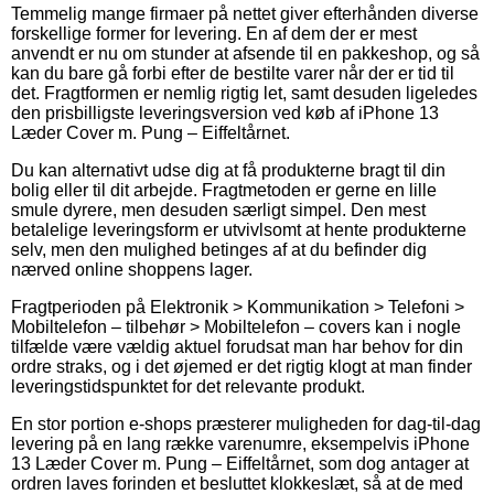
Temmelig mange firmaer på nettet giver efterhånden diverse
forskellige former for levering. En af dem der er mest
anvendt er nu om stunder at afsende til en pakkeshop, og så
kan du bare gå forbi efter de bestilte varer når der er tid til
det. Fragtformen er nemlig rigtig let, samt desuden ligeledes
den prisbilligste leveringsversion ved køb af iPhone 13
Læder Cover m. Pung – Eiffeltårnet.
Du kan alternativt udse dig at få produkterne bragt til din
bolig eller til dit arbejde. Fragtmetoden er gerne en lille
smule dyrere, men desuden særligt simpel. Den mest
betalelige leveringsform er utvivlsomt at hente produkterne
selv, men den mulighed betinges af at du befinder dig
nærved online shoppens lager.
Fragtperioden på Elektronik > Kommunikation > Telefoni >
Mobiltelefon – tilbehør > Mobiltelefon – covers kan i nogle
tilfælde være vældig aktuel forudsat man har behov for din
ordre straks, og i det øjemed er det rigtig klogt at man finder
leveringstidspunktet for det relevante produkt.
En stor portion e-shops præsterer muligheden for dag-til-dag
levering på en lang række varenumre, eksempelvis iPhone
13 Læder Cover m. Pung – Eiffeltårnet, som dog antager at
ordren laves forinden et besluttet klokkeslæt, så at de med