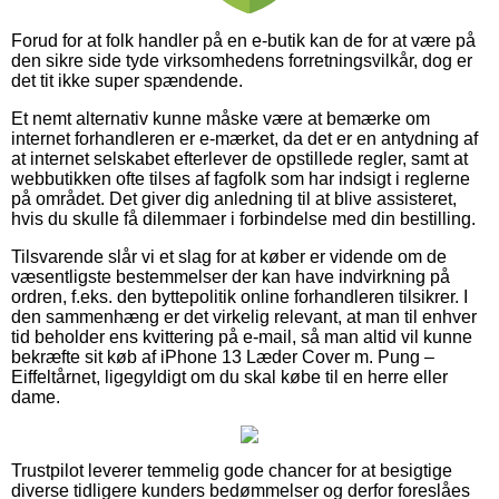
Forud for at folk handler på en e-butik kan de for at være på
den sikre side tyde virksomhedens forretningsvilkår, dog er
det tit ikke super spændende.
Et nemt alternativ kunne måske være at bemærke om
internet forhandleren er e-mærket, da det er en antydning af
at internet selskabet efterlever de opstillede regler, samt at
webbutikken ofte tilses af fagfolk som har indsigt i reglerne
på området. Det giver dig anledning til at blive assisteret,
hvis du skulle få dilemmaer i forbindelse med din bestilling.
Tilsvarende slår vi et slag for at køber er vidende om de
væsentligste bestemmelser der kan have indvirkning på
ordren, f.eks. den byttepolitik online forhandleren tilsikrer. I
den sammenhæng er det virkelig relevant, at man til enhver
tid beholder ens kvittering på e-mail, så man altid vil kunne
bekræfte sit køb af iPhone 13 Læder Cover m. Pung –
Eiffeltårnet, ligegyldigt om du skal købe til en herre eller
dame.
Trustpilot leverer temmelig gode chancer for at besigtige
diverse tidligere kunders bedømmelser og derfor foreslåes