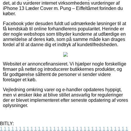
det, at du vurderer internet virksomhedens vurderinger af
iPhone 13 Læder Cover m. Pung – Eiffeltårnet forinden du
køber.
Facebook yder desuden fuldt ud udmærkede løsninger til at
få kendskab til online forhandlerens popularitet. Herinde er
der nogle webshops som tilbyder kunderne at udfærdige en
anmeldelse af deres køb, som på samme måde kan drages
fordel af til at danne dig et indtryk af kundetilfredsheden.
Websitet er annoncefinansieret. Vi hjælper nogle forskellige
firmaer på nettet og introducerer butikkernes produkter, og
får godtgørelse såfremt de personer vi sender videre
foretager et køb.
Vejledning omkring varer og e-handler opdateres hyppigt,
men vi ønsker ikke at blive stillet ansvarlig for reguleringer
der er blevet implementeret efter seneste opdatering af vores
oplysninger.
BITLY:
1
1
1
1
1
1
1
1
1
1
1
1
1
1
1
1
1
1
1
1
1
1
1
1
1
1
1
1
1
1
1
1
1
1