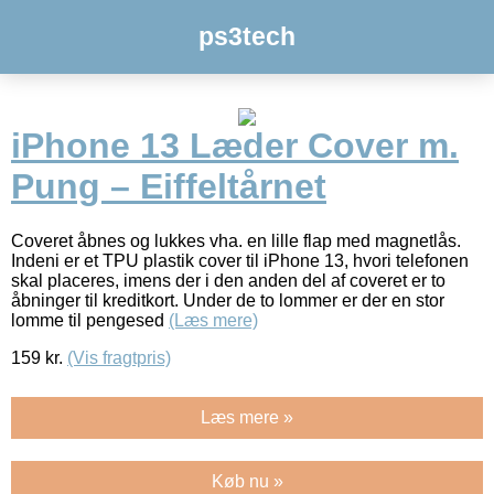
ps3tech
iPhone 13 Læder Cover m.
Pung – Eiffeltårnet
Coveret åbnes og lukkes vha. en lille flap med magnetlås.
Indeni er et TPU plastik cover til iPhone 13, hvori telefonen
skal placeres, imens der i den anden del af coveret er to
åbninger til kreditkort. Under de to lommer er der en stor
lomme til pengesed
(Læs mere)
159
kr.
(Vis fragtpris)
Læs mere »
Køb nu »