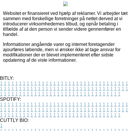
Websitet er finansieret ved hjælp af reklamer. Vi arbejder tæt
sammen med forskellige forretninger på nettet derved at vi
introducerer virksomhedernes tilbud, og opnår betaling i
tilfælde af at den person vi sender videre gennemfører en
handel.
Informationer angående varer og internet foretagender
ajourføres løbende, men vi ønsker ikke at tage ansvar for
modifikationer der er blevet implementeret efter sidste
opdatering af de viste informationer.
BITLY:
1
1
1
1
1
1
1
1
1
1
1
1
1
1
1
1
1
1
1
1
1
1
1
1
1
1
1
1
1
1
1
1
1
1
1
1
1
1
1
1
1
1
1
1
1
1
1
1
1
1
1
1
1
1
1
1
1
1
1
1
1
1
1
1
1
1
1
1
1
1
1
1
1
1
1
1
1
1
1
1
1
1
1
1
1
1
1
1
1
1
1
1
1
1
1
1
1
1
1
1
SPOTIFY:
1
1
1
1
1
1
1
1
1
1
1
1
1
1
1
1
1
1
1
1
1
1
1
1
1
1
1
1
1
1
1
1
1
1
1
1
1
1
1
1
1
1
1
1
1
1
1
1
1
1
1
1
1
1
1
1
1
1
1
1
1
1
1
1
1
1
1
1
1
1
1
1
1
1
1
1
1
1
1
1
1
1
1
1
1
1
1
1
1
1
1
1
1
1
1
1
1
1
1
1
CUTTLY BIO:
1
1
1
1
1
1
1
1
1
1
1
1
1
1
1
1
1
1
1
1
1
1
1
1
1
1
1
1
1
1
1
1
1
1
1