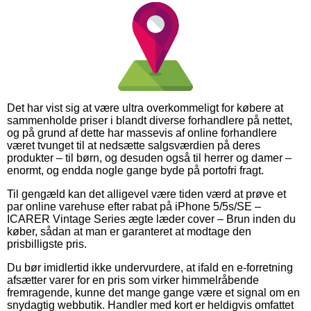
Det har vist sig at være ultra overkommeligt for købere at
sammenholde priser i blandt diverse forhandlere på nettet,
og på grund af dette har massevis af online forhandlere
været tvunget til at nedsætte salgsværdien på deres
produkter – til børn, og desuden også til herrer og damer –
enormt, og endda nogle gange byde på portofri fragt.
Til gengæld kan det alligevel være tiden værd at prøve et
par online varehuse efter rabat på iPhone 5/5s/SE –
ICARER Vintage Series ægte læder cover – Brun inden du
køber, sådan at man er garanteret at modtage den
prisbilligste pris.
Du bør imidlertid ikke undervurdere, at ifald en e-forretning
afsætter varer for en pris som virker himmelråbende
fremragende, kunne det mange gange være et signal om en
snydagtig webbutik. Handler med kort er heldigvis omfattet