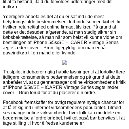
til at få bistand, ifald du forvoldes udfordringer med dit
indkøb.
Yderligere anbefales det at du er sat ind i de mest
betydningsfulde bestemmelser i forbindelse med købet, fx
hvilken returrettighed online firmaet tilsikrer. På grund af
dette er det desuden afgørende, at man stadig sikrer sin
købsbekræftelse, så man når som helst vil kunne vidne om
bestillingen af iPhone 5/5s/SE – ICARER Vintage Series
ægte læder cover – Brun, ligegyldigt om man er på
gaveindkøb til en mand eller kvinde.
Trustpilot indebærer rigtig habile løsninger til at fortolke flere
tidligere konsumenters bedømmelser og på grund af dette
anbefaler vi, at du gennemsøger online virksomhedens kritik
af iPhone 5/5s/SE – ICARER Vintage Series ægte læder
cover – Brun forud for at du placerer din ordre.
Facebook fremskaffer for øvrigt regulære nyttige chancer for
at få et kig ind i internet virksomhedens popularitet. Tilmed
ses mange online virksomheder hvor folk kan meddele en
bedømmelse af ordreforløbet, hvilket også bør benyttes til at
tage stilling til hvor tilfredse kunderne er.