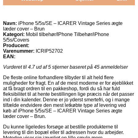
Navn:
iPhone 5/5s/SE – ICARER Vintage Series ægte
læder cover – Brun
Kategori:
Mobil tilbehør/IPhone Tilbehør/iPhone
5/5s/Covers
Producent:
Varenummer:
ICRIP52702
EAN:
Vurderet til
4.7
ud af 5 stjerner baseret på
45
anmeldelser
De fleste online forhandlere tilbyder til alt held flere
muligheder for fragt. En af de mest moderne er for øjeblikket
at få bragt ordren til en pakkeshop, fordi du så har fuld
fleksibilitet til at hente bestillingen lige præcis når det passer
ind i din kalender. Denne er jo yderst smertefri, og i mange
tilfælde endvidere den mest letkøbte type af levering ved
køb af iPhone 5/5s/SE – ICARER Vintage Series ægte
læder cover – Brun.
Du kunne ligeledes forsøge at bestille produkterne til
levering til din bopæl eller til adressen hvor du arbejder.
Metoden viser sig jævnligt en lille smule mere