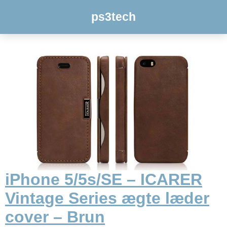
ps3tech
iPhone 5/5s/SE – ICARER
Vintage Series ægte læder
cover – Brun