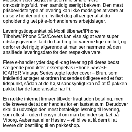
omkostningsfuld, men samtidig særligt bekvem. Den mest
prisbevidste type af levering kan ikke modsiges at være at
du selv henter ordren, hvilket dog afhænger af at du
opholder dig tæt på e-forhandlerens arbejdslager.
Leveringstidspunktet på Mobil tilbehør/IPhone
Tilbehør/iPhone 5/5s/Covers kan vise sig at være super
udslagsgivende ifald du har brug for varerne lige om lidt, og
derfor er det rigtig afgørende at man ser nærmere på den
anslåede leveringsdato for den respektive vare.
Flere e-handler yder dag-til-dag levering på deres bedst
sælgende produkter, eksempelvis iPhone 5/5s/SE –
ICARER Vintage Series ægte læder cover – Brun, som
imidlertid antager at ordren indsendes tidligere end et fast
tidspunkt, sådan at de højst sandsynligt kan nå at få pakken
pakket før de lageransatte har fri.
En række internet firmaer tilbyder fragt uden betaling, men
ofte kræves det at der handles for en fastsat sum. Derudover
skal du udvælge den mest betalelige løsning til levering,
som oftest – uden hensyn til om man befinder sig tæt på
Viborg, Aabenraa eller Haslev – vil blive at få dem til at
levere din bestilling til en pakkeshop.