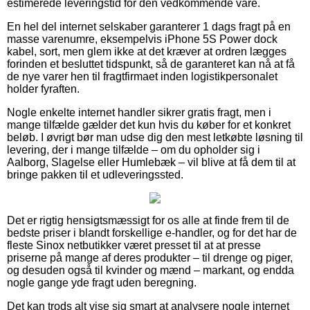
estimerede leveringstid for den vedkommende vare.
En hel del internet selskaber garanterer 1 dags fragt på en
masse varenumre, eksempelvis iPhone 5S Power dock
kabel, sort, men glem ikke at det kræver at ordren lægges
forinden et besluttet tidspunkt, så de garanteret kan nå at få
de nye varer hen til fragtfirmaet inden logistikpersonalet
holder fyraften.
Nogle enkelte internet handler sikrer gratis fragt, men i
mange tilfælde gælder det kun hvis du køber for et konkret
beløb. I øvrigt bør man udse dig den mest letkøbte løsning til
levering, der i mange tilfælde – om du opholder sig i
Aalborg, Slagelse eller Humlebæk – vil blive at få dem til at
bringe pakken til et udleveringssted.
Det er rigtig hensigtsmæssigt for os alle at finde frem til de
bedste priser i blandt forskellige e-handler, og for det har de
fleste Sinox netbutikker været presset til at at presse
priserne på mange af deres produkter – til drenge og piger,
og desuden også til kvinder og mænd – markant, og endda
nogle gange yde fragt uden beregning.
Det kan trods alt vise sig smart at analysere nogle internet