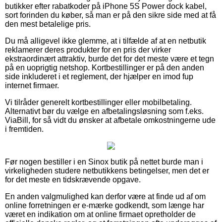
butikker efter rabatkoder på iPhone 5S Power dock kabel,
sort forinden du køber, så man er på den sikre side med at få
den mest betalelige pris.
Du må alligevel ikke glemme, at i tilfælde af at en netbutik
reklamerer deres produkter for en pris der virker
ekstraordinært attraktiv, burde det for det meste være et tegn
på en uoprigtig netshop. Kortbestillinger er på den anden
side inkluderet i et reglement, der hjælper en imod fup
internet firmaer.
Vi tilråder generelt kortbestillinger eller mobilbetaling.
Alternativt bør du vælge en afbetalingsløsning som f.eks.
ViaBill, for så vidt du ønsker at afbetale omkostningerne ude
i fremtiden.
Før nogen bestiller i en Sinox butik på nettet burde man i
virkeligheden studere netbutikkens betingelser, men det er
for det meste en tidskrævende opgave.
En anden valgmulighed kan derfor være at finde ud af om
online forretningen er e-mærke godkendt, som længe har
været en indikation om at online firmaet opretholder de