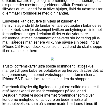
officielle danske regler, og at forretningen ofte undersøges af
eksperter der mestrer de gældende vilkår. Derudover
tilbydes du mulighed for at blive hjulpet, ifald du udsættes for
dilemmaer i forbindelse med din handel.
Endvidere kan det være til hjælp at kunden er
hensynstagende til de fundamentale vedtægter i forbindelse
med købet, som for eksempel hvilken ombytningsret internet
forhandleren bruger. I relation til det er det ydermere
afgørende, at man permanent opbevarer sin kvittering på e-
mail, således man senere vil kunne påvise sin bestilling af
iPhone 5S Power dock kabel, sort, hvad end du skal shoppe
til en dame eller herre.
Trustpilot fremskaffer ultra solide løsninger til at beskue
mange tidligere køberes opfattelser og herved tilrådes det, at
du gennemsøger internet webshoppens bedømmelser af
iPhone 5S Power dock kabel, sort inden du shopper.
Facebook tilbyder dig ligeledes regulære solide metoder til
at få kendskab til online forretningens pålidelighed.
Desuden møder vi nogle internet forretninger som giver
kunderne mulighed for at levere en bedømmelse af
købsoplevelsen, som på samme måde bør tages i brug til