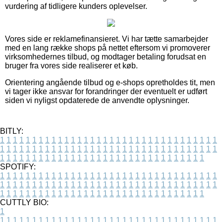
vurdering af tidligere kunders oplevelser.
Vores side er reklamefinansieret. Vi har tætte samarbejder
med en lang række shops på nettet eftersom vi promoverer
virksomhedernes tilbud, og modtager betaling forudsat en
bruger fra vores side realiserer et køb.
Orientering angående tilbud og e-shops opretholdes tit, men
vi tager ikke ansvar for forandringer der eventuelt er udført
siden vi nyligst opdaterede de anvendte oplysninger.
BITLY:
1
1
1
1
1
1
1
1
1
1
1
1
1
1
1
1
1
1
1
1
1
1
1
1
1
1
1
1
1
1
1
1
1
1
1
1
1
1
1
1
1
1
1
1
1
1
1
1
1
1
1
1
1
1
1
1
1
1
1
1
1
1
1
1
1
1
1
1
1
1
1
1
1
1
1
1
1
1
1
1
1
1
1
1
1
1
1
1
1
1
1
1
1
1
1
1
1
1
1
1
SPOTIFY:
1
1
1
1
1
1
1
1
1
1
1
1
1
1
1
1
1
1
1
1
1
1
1
1
1
1
1
1
1
1
1
1
1
1
1
1
1
1
1
1
1
1
1
1
1
1
1
1
1
1
1
1
1
1
1
1
1
1
1
1
1
1
1
1
1
1
1
1
1
1
1
1
1
1
1
1
1
1
1
1
1
1
1
1
1
1
1
1
1
1
1
1
1
1
1
1
1
1
1
1
CUTTLY BIO:
1
1
1
1
1
1
1
1
1
1
1
1
1
1
1
1
1
1
1
1
1
1
1
1
1
1
1
1
1
1
1
1
1
1
1