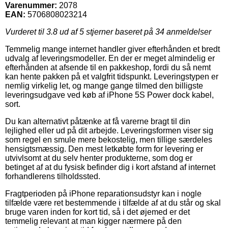
Varenummer:
2078
EAN:
5706808023214
Vurderet til
3.8
ud af 5 stjerner baseret på
34
anmeldelser
Temmelig mange internet handler giver efterhånden et bredt
udvalg af leveringsmodeller. En der er meget almindelig er
efterhånden at afsende til en pakkeshop, fordi du så nemt
kan hente pakken på et valgfrit tidspunkt. Leveringstypen er
nemlig virkelig let, og mange gange tilmed den billigste
leveringsudgave ved køb af iPhone 5S Power dock kabel,
sort.
Du kan alternativt påtænke at få varerne bragt til din
lejlighed eller ud på dit arbejde. Leveringsformen viser sig
som regel en smule mere bekostelig, men tillige særdeles
hensigtsmæssig. Den mest letkøbte form for levering er
utvivlsomt at du selv henter produkterne, som dog er
betinget af at du fysisk befinder dig i kort afstand af internet
forhandlerens tilholdssted.
Fragtperioden på iPhone reparationsudstyr kan i nogle
tilfælde være ret bestemmende i tilfælde af at du står og skal
bruge varen inden for kort tid, så i det øjemed er det
temmelig relevant at man kigger nærmere på den