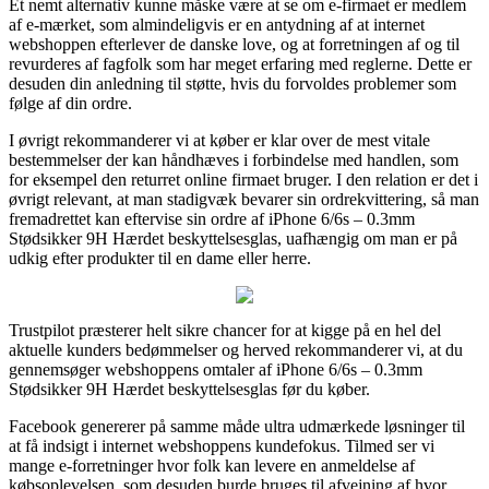
Et nemt alternativ kunne måske være at se om e-firmaet er medlem
af e-mærket, som almindeligvis er en antydning af at internet
webshoppen efterlever de danske love, og at forretningen af og til
revurderes af fagfolk som har meget erfaring med reglerne. Dette er
desuden din anledning til støtte, hvis du forvoldes problemer som
følge af din ordre.
I øvrigt rekommanderer vi at køber er klar over de mest vitale
bestemmelser der kan håndhæves i forbindelse med handlen, som
for eksempel den returret online firmaet bruger. I den relation er det i
øvrigt relevant, at man stadigvæk bevarer sin ordrekvittering, så man
fremadrettet kan eftervise sin ordre af iPhone 6/6s – 0.3mm
Stødsikker 9H Hærdet beskyttelsesglas, uafhængig om man er på
udkig efter produkter til en dame eller herre.
Trustpilot præsterer helt sikre chancer for at kigge på en hel del
aktuelle kunders bedømmelser og herved rekommanderer vi, at du
gennemsøger webshoppens omtaler af iPhone 6/6s – 0.3mm
Stødsikker 9H Hærdet beskyttelsesglas før du køber.
Facebook genererer på samme måde ultra udmærkede løsninger til
at få indsigt i internet webshoppens kundefokus. Tilmed ser vi
mange e-forretninger hvor folk kan levere en anmeldelse af
købsoplevelsen, som desuden burde bruges til afvejning af hvor