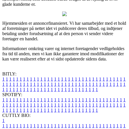
glade kunderne er.
Hjemmesiden er annoncefinansieret. Vi har samarbejder med et hold
af forretninger på nettet idet vi publicerer deres tilbud, og indtjener
betaling under forudsætning af at den person vi sender videre
foretager en handel.
Informationer omkring varer og internet foretagender vedligeholdes
fra tid til anden, men vi kan ikke garantere imod modifikationer der
kan være realiseret efter at vi sidst opdaterede sidens data.
BITLY:
1
1
1
1
1
1
1
1
1
1
1
1
1
1
1
1
1
1
1
1
1
1
1
1
1
1
1
1
1
1
1
1
1
1
1
1
1
1
1
1
1
1
1
1
1
1
1
1
1
1
1
1
1
1
1
1
1
1
1
1
1
1
1
1
1
1
1
1
1
1
1
1
1
1
1
1
1
1
1
1
1
1
1
1
1
1
1
1
1
1
1
1
1
1
1
1
1
1
1
1
SPOTIFY:
1
1
1
1
1
1
1
1
1
1
1
1
1
1
1
1
1
1
1
1
1
1
1
1
1
1
1
1
1
1
1
1
1
1
1
1
1
1
1
1
1
1
1
1
1
1
1
1
1
1
1
1
1
1
1
1
1
1
1
1
1
1
1
1
1
1
1
1
1
1
1
1
1
1
1
1
1
1
1
1
1
1
1
1
1
1
1
1
1
1
1
1
1
1
1
1
1
1
1
1
CUTTLY BIO:
1
1
1
1
1
1
1
1
1
1
1
1
1
1
1
1
1
1
1
1
1
1
1
1
1
1
1
1
1
1
1
1
1
1
1
1
1