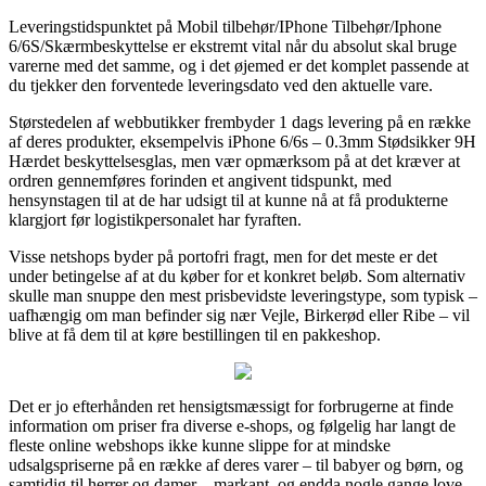
Leveringstidspunktet på Mobil tilbehør/IPhone Tilbehør/Iphone
6/6S/Skærmbeskyttelse er ekstremt vital når du absolut skal bruge
varerne med det samme, og i det øjemed er det komplet passende at
du tjekker den forventede leveringsdato ved den aktuelle vare.
Størstedelen af webbutikker frembyder 1 dags levering på en række
af deres produkter, eksempelvis iPhone 6/6s – 0.3mm Stødsikker 9H
Hærdet beskyttelsesglas, men vær opmærksom på at det kræver at
ordren gennemføres forinden et angivent tidspunkt, med
hensynstagen til at de har udsigt til at kunne nå at få produkterne
klargjort før logistikpersonalet har fyraften.
Visse netshops byder på portofri fragt, men for det meste er det
under betingelse af at du køber for et konkret beløb. Som alternativ
skulle man snuppe den mest prisbevidste leveringstype, som typisk –
uafhængig om man befinder sig nær Vejle, Birkerød eller Ribe – vil
blive at få dem til at køre bestillingen til en pakkeshop.
Det er jo efterhånden ret hensigtsmæssigt for forbrugerne at finde
information om priser fra diverse e-shops, og følgelig har langt de
fleste online webshops ikke kunne slippe for at mindske
udsalgspriserne på en række af deres varer – til babyer og børn, og
samtidig til herrer og damer – markant, og endda nogle gange love