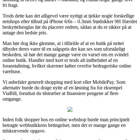
fri fragt.
Trods dette kan det alligevel være nyttigt at tjekke nogle forskellige
netshops efter tilbud på iPhone 6/6s – 0.3mm Stødsikker 9H Hærdet
beskyttelsesglas før du placerer ordren, sådan at du er sikker på at
antage den bedste pris.
Man bør dog ikke glemme, at i tilfælde af at en butik på nettet
tilbyder deres varer til en salgspris der kan ses som uforståeligt
beskeden, så bør det mange gange være en varsel om en svindel
online butik. Handler med kort er trods alt indbefattet af en
foranstaltning, hvilket skærmer køber overfor bedrageriske online
varehuse.
Vi anbefaler generelt shopping med kort eller MobilePay. Som
alternativ burde du drage nytte af en løsning fra for eksempel
ViaBill, forudsat du tilstræber at finansiere pengene af flere
omgange.
Inden folk shopper hos en online webshop burde man principielt
betragte webbutikkens betingelser, men det er mange gange en
tidskrævende opgave.