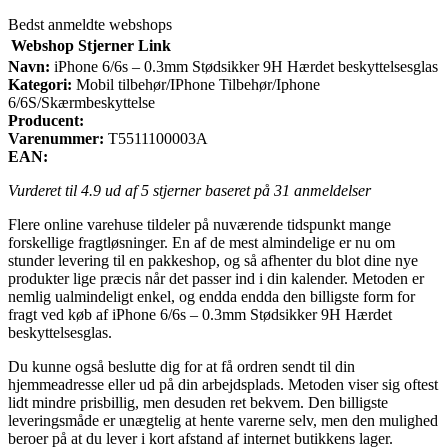
Bedst anmeldte webshops
Webshop
Stjerner
Link
Navn:
iPhone 6/6s – 0.3mm Stødsikker 9H Hærdet beskyttelsesglas
Kategori:
Mobil tilbehør/IPhone Tilbehør/Iphone
6/6S/Skærmbeskyttelse
Producent:
Varenummer:
T5511100003A
EAN:
Vurderet til
4.9
ud af 5 stjerner baseret på
31
anmeldelser
Flere online varehuse tildeler på nuværende tidspunkt mange
forskellige fragtløsninger. En af de mest almindelige er nu om
stunder levering til en pakkeshop, og så afhenter du blot dine nye
produkter lige præcis når det passer ind i din kalender. Metoden er
nemlig ualmindeligt enkel, og endda endda den billigste form for
fragt ved køb af iPhone 6/6s – 0.3mm Stødsikker 9H Hærdet
beskyttelsesglas.
Du kunne også beslutte dig for at få ordren sendt til din
hjemmeadresse eller ud på din arbejdsplads. Metoden viser sig oftest
lidt mindre prisbillig, men desuden ret bekvem. Den billigste
leveringsmåde er unægtelig at hente varerne selv, men den mulighed
beroer på at du lever i kort afstand af internet butikkens lager.