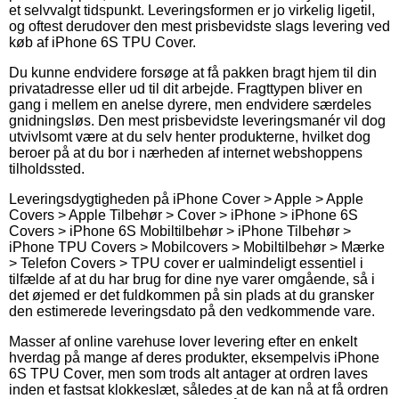
et selvvalgt tidspunkt. Leveringsformen er jo virkelig ligetil,
og oftest derudover den mest prisbevidste slags levering ved
køb af iPhone 6S TPU Cover.
Du kunne endvidere forsøge at få pakken bragt hjem til din
privatadresse eller ud til dit arbejde. Fragttypen bliver en
gang i mellem en anelse dyrere, men endvidere særdeles
gnidningsløs. Den mest prisbevidste leveringsmanér vil dog
utvivlsomt være at du selv henter produkterne, hvilket dog
beroer på at du bor i nærheden af internet webshoppens
tilholdssted.
Leveringsdygtigheden på iPhone Cover > Apple > Apple
Covers > Apple Tilbehør > Cover > iPhone > iPhone 6S
Covers > iPhone 6S Mobiltilbehør > iPhone Tilbehør >
iPhone TPU Covers > Mobilcovers > Mobiltilbehør > Mærke
> Telefon Covers > TPU cover er ualmindeligt essentiel i
tilfælde af at du har brug for dine nye varer omgående, så i
det øjemed er det fuldkommen på sin plads at du gransker
den estimerede leveringsdato på den vedkommende vare.
Masser af online varehuse lover levering efter en enkelt
hverdag på mange af deres produkter, eksempelvis iPhone
6S TPU Cover, men som trods alt antager at ordren laves
inden et fastsat klokkeslæt, således at de kan nå at få ordren