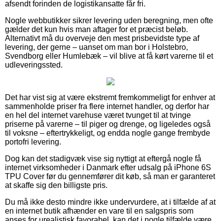
afsendt forinden de logistikansatte får fri.
Nogle webbutikker sikrer levering uden beregning, men ofte
gælder det kun hvis man aftager for et præcist beløb.
Alternativt må du overveje den mest prisbevidste type af
levering, der gerne – uanset om man bor i Holstebro,
Svendborg eller Humlebæk – vil blive at få kørt varerne til et
udleveringssted.
Det har vist sig at være ekstremt fremkommeligt for enhver at
sammenholde priser fra flere internet handler, og derfor har
en hel del internet varehuse været tvunget til at tvinge
priserne på varerne – til piger og drenge, og ligeledes også
til voksne – eftertrykkeligt, og endda nogle gange frembyde
portofri levering.
Dog kan det stadigvæk vise sig nyttigt at eftergå nogle få
internet virksomheder i Danmark efter udsalg på iPhone 6S
TPU Cover før du gennemfører dit køb, så man er garanteret
at skaffe sig den billigste pris.
Du må ikke desto mindre ikke undervurdere, at i tilfælde af at
en internet butik afhænder en vare til en salgspris som
anses for urealistisk favorabel, kan det i nogle tilfælde være