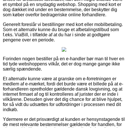
et symbol på en snydagtig webshop. Shopping med kort er
dog dækket ind under en bestemmelse, der beskytter dig
som køber overfor bedrageriske online forhandlere.
Generelt foreslår vi bestillinger med kort eller mobilbetaling.
Som et alternativ kunne du bruge et afbetalingstilbud som
f.eks. ViaBill, i tilfælde af at du har i sinde at godtgøre
pengene over en periode.
Forinden nogen bestiller på en e-handler bør man til hver en
tid tyde webshoppens vilkår, det er dog mange gange ikke
særlig spændende.
Et alternativ kunne være at granske om e-forretningen er
medlem af e-mærket, fordi det burde være et billede på at e-
forhandleren opretholder gældende dansk lovgivning, og at
internet firmaet af og til kontrolleres af jurister der er inde i
vilkårene. Desuden giver det dig chance for at blive hjulpet,
for så vidt du udsættes for udfordringer i processen med dit
indkøb.
Ydermere er det prisværdigt at kunden er hensynstagende til
de mest relevante bestemmelser gældende for handlen, for