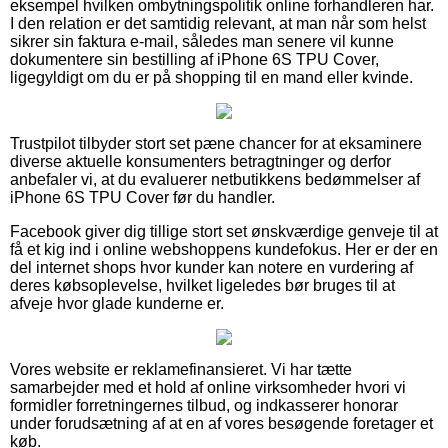
eksempel hvilken ombytningspolitik online forhandleren har.
I den relation er det samtidig relevant, at man når som helst
sikrer sin faktura e-mail, således man senere vil kunne
dokumentere sin bestilling af iPhone 6S TPU Cover,
ligegyldigt om du er på shopping til en mand eller kvinde.
Trustpilot tilbyder stort set pæne chancer for at eksaminere
diverse aktuelle konsumenters betragtninger og derfor
anbefaler vi, at du evaluerer netbutikkens bedømmelser af
iPhone 6S TPU Cover før du handler.
Facebook giver dig tillige stort set ønskværdige genveje til at
få et kig ind i online webshoppens kundefokus. Her er der en
del internet shops hvor kunder kan notere en vurdering af
deres købsoplevelse, hvilket ligeledes bør bruges til at
afveje hvor glade kunderne er.
Vores website er reklamefinansieret. Vi har tætte
samarbejder med et hold af online virksomheder hvori vi
formidler forretningernes tilbud, og indkasserer honorar
under forudsætning af at en af vores besøgende foretager et
køb.