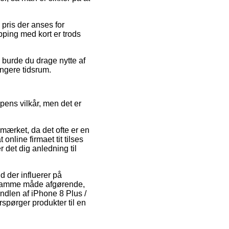
pris der anses for
pping med kort er trods
 burde du drage nytte af
ængere tidsrum.
pens vilkår, men det er
-mærket, da det ofte er en
online firmaet tit tilses
det dig anledning til
d der influerer på
å samme måde afgørende,
ndlen af iPhone 8 Plus /
pørger produkter til en