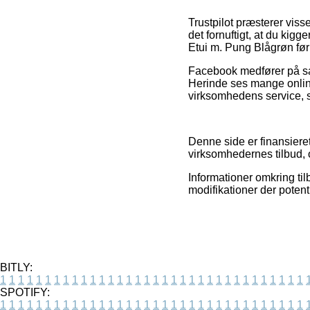
Trustpilot præsterer viss
det fornuftigt, at du kig
Etui m. Pung Blågrøn før
Facebook medfører på samm
Herinde ses mange onlin
virksomhedens service, s
Denne side er finansieret
virksomhedernes tilbud, o
Informationer omkring til
modifikationer der potent
BITLY:
1
1
1
1
1
1
1
1
1
1
1
1
1
1
1
1
1
1
1
1
1
1
1
1
1
1
1
1
1
1
1
1
1
1
SPOTIFY:
1
1
1
1
1
1
1
1
1
1
1
1
1
1
1
1
1
1
1
1
1
1
1
1
1
1
1
1
1
1
1
1
1
1