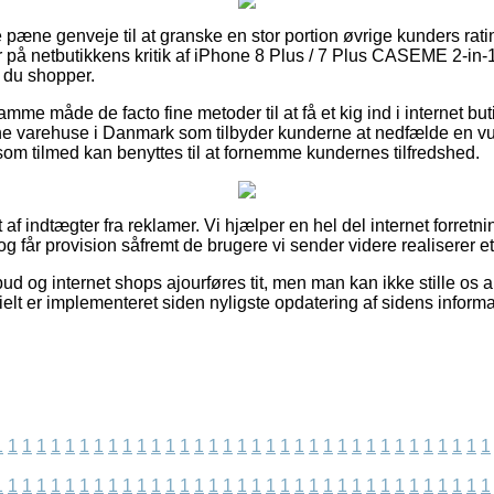
e pæne genveje til at granske en stor portion øvrige kunders rat
ger på netbutikkens kritik af iPhone 8 Plus / 7 Plus CASEME 2-in
 du shopper.
e måde de facto fine metoder til at få et kig ind i internet but
e varehuse i Danmark som tilbyder kunderne at nedfælde en vu
om tilmed kan benyttes til at fornemme kundernes tilfredshed.
 af indtægter fra reklamer. Vi hjælper en hel del internet forret
g får provision såfremt de brugere vi sender videre realiserer e
bud og internet shops ajourføres tit, men man kan ikke stille os a
ielt er implementeret siden nyligste opdatering af sidens informa
1
1
1
1
1
1
1
1
1
1
1
1
1
1
1
1
1
1
1
1
1
1
1
1
1
1
1
1
1
1
1
1
1
1
1
1
1
1
1
1
1
1
1
1
1
1
1
1
1
1
1
1
1
1
1
1
1
1
1
1
1
1
1
1
1
1
1
1
1
1