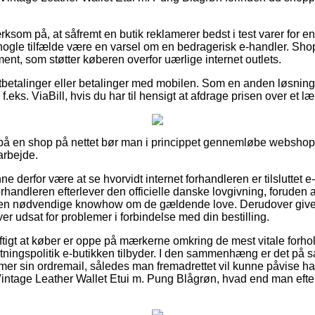
om på, at såfremt en butik reklamerer bedst i test varer for en 
i nogle tilfælde være en varsel om en bedragerisk e-handler. Sho
ement, som støtter køberen overfor uærlige internet outlets.
rtbetalinger eller betalinger med mobilen. Som en anden løsning
f.eks. ViaBill, hvis du har til hensigt at afdrage prisen over et l
r på en shop på nettet bør man i princippet gennemløbe webshop
arbejde.
derfor være at se hvorvidt internet forhandleren er tilsluttet e
orhandleren efterlever den officielle danske lovgivning, foruden at 
 den nødvendige knowhow om de gældende love. Derudover giver 
iver udsat for problemer i forbindelse med din bestilling.
ftigt at køber er oppe på mærkerne omkring de mest vitale forhol
ytningspolitik e-butikken tilbyder. I den sammenhæng er det p
mmer sin ordremail, således man fremadrettet vil kunne påvise ha
tage Leather Wallet Etui m. Pung Blågrøn, hvad end man efters