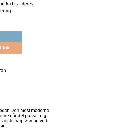
 fra bl.a. deres
mer og
Link
røn
gheder. Den mest moderne
varerne når det passer dig.
vidste fragtløsning ved
røn.