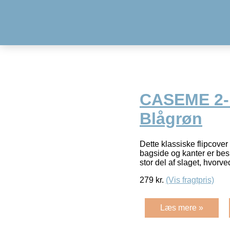
CASEME 2-i
Blågrøn
Dette klassiske flipcover
bagside og kanter er bes
stor del af slaget, hvorv
279
kr.
(Vis fragtpris)
Læs mere »