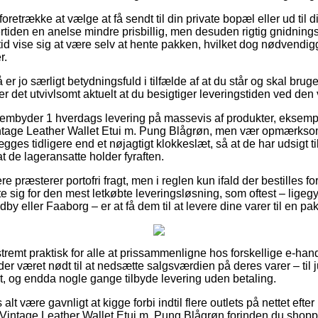
trække at vælge at få sendt til din private bopæl eller ud til d
tiden en anelse mindre prisbillig, men desuden rigtig gnidning
tid vise sig at være selv at hente pakken, hvilket dog nødvendi
r.
r jo særligt betydningsfuld i tilfælde af at du står og skal bru
r det utvivlsomt aktuelt at du besigtiger leveringstiden ved d
rembyder 1 hverdags levering på massevis af produkter, eksempe
age Leather Wallet Etui m. Pung Blågrøn, men vær opmærksom
gges tidligere end et nøjagtigt klokkeslæt, så at de har udsigt ti
at de lageransatte holder fyraften.
e præsterer portofri fragt, men i reglen kun ifald der bestilles f
tte sig for den mest letkøbte leveringsløsning, som oftest – ligeg
y eller Faaborg – er at få dem til at levere dine varer til en p
tremt praktisk for alle at prissammenligne hos forskellige e-hand
er været nødt til at nedsætte salgsværdien på deres varer – til 
t, og endda nogle gange tilbyde levering uden betaling.
alt være gavnligt at kigge forbi indtil flere outlets på nettet eft
intage Leather Wallet Etui m. Pung Blågrøn forinden du shoppe