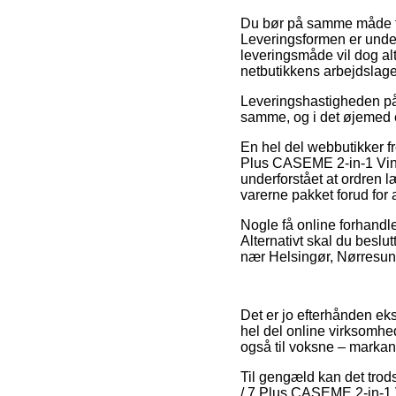
Du bør på samme måde fore
Leveringsformen er under
leveringsmåde vil dog al
netbutikkens arbejdslage
Leveringshastigheden på e
samme, og i det øjemed e
En hel del webbutikker f
Plus CASEME 2-in-1 Vint
underforstået at ordren læ
varerne pakket forud for 
Nogle få online forhandler
Alternativt skal du beslu
nær Helsingør, Nørresundb
Det er jo efterhånden eks
hel del online virksomhed
også til voksne – markan
Til gengæld kan det trods 
/ 7 Plus CASEME 2-in-1 V