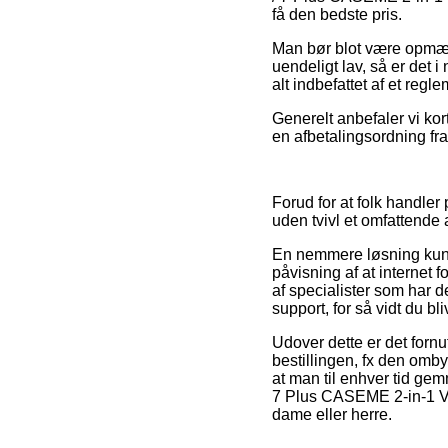
få den bedste pris.
Man bør blot være opmærks
uendeligt lav, så er det 
alt indbefattet af et regl
Generelt anbefaler vi ko
en afbetalingsordning fra 
Forud for at folk handle
uden tvivl et omfattende 
En nemmere løsning kunne 
påvisning af at internet f
af specialister som har
support, for så vidt du bl
Udover dette er det fornu
bestillingen, fx den omb
at man til enhver tid ge
7 Plus CASEME 2-in-1 Vin
dame eller herre.