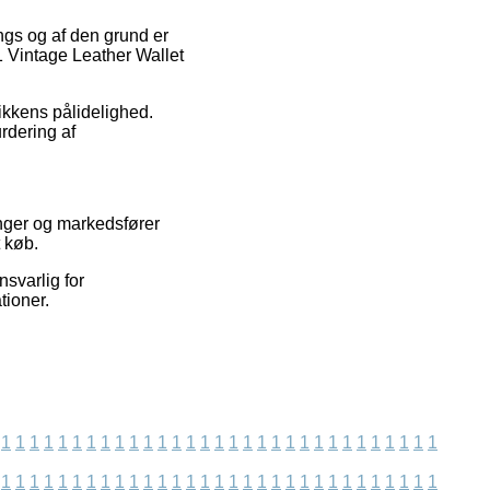
ings og af den grund er
-1 Vintage Leather Wallet
ikkens pålidelighed.
rdering af
ninger og markedsfører
t køb.
nsvarlig for
tioner.
1
1
1
1
1
1
1
1
1
1
1
1
1
1
1
1
1
1
1
1
1
1
1
1
1
1
1
1
1
1
1
1
1
1
1
1
1
1
1
1
1
1
1
1
1
1
1
1
1
1
1
1
1
1
1
1
1
1
1
1
1
1