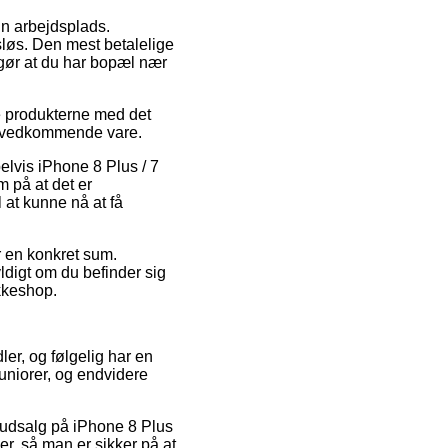
in arbejdsplads.
sløs. Den mest betalelige
ggør at du har bopæl nær
ge produkterne med det
en vedkommende vare.
lvis iPhone 8 Plus / 7
 på at det er
l at kunne nå at få
or en konkret sum.
yldigt om du befinder sig
akkeshop.
ler, og følgelig har en
juniorer, og endvidere
er udsalg på iPhone 8 Plus
r, så man er sikker på at