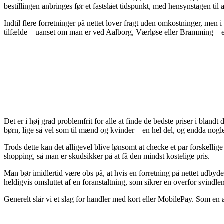
bestillingen anbringes før et fastslået tidspunkt, med hensynstagen til 
Indtil flere forretninger på nettet lover fragt uden omkostninger, men i
tilfælde – uanset om man er ved Aalborg, Værløse eller Bramming – er at
Det er i høj grad problemfrit for alle at finde de bedste priser i blandt
børn, lige så vel som til mænd og kvinder – en hel del, og endda nogle
Trods dette kan det alligevel blive lønsomt at checke et par forskell
shopping, så man er skudsikker på at få den mindst kostelige pris.
Man bør imidlertid være obs på, at hvis en forretning på nettet udbyder
heldigvis omsluttet af en foranstaltning, som sikrer en overfor svindlen
Generelt slår vi et slag for handler med kort eller MobilePay. Som en a