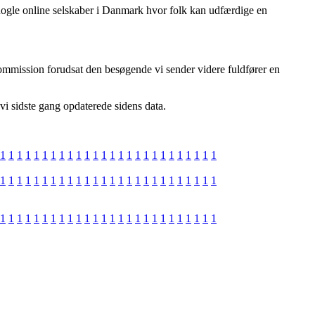
nogle online selskaber i Danmark hvor folk kan udfærdige en
ommission forudsat den besøgende vi sender videre fuldfører en
vi sidste gang opdaterede sidens data.
1
1
1
1
1
1
1
1
1
1
1
1
1
1
1
1
1
1
1
1
1
1
1
1
1
1
1
1
1
1
1
1
1
1
1
1
1
1
1
1
1
1
1
1
1
1
1
1
1
1
1
1
1
1
1
1
1
1
1
1
1
1
1
1
1
1
1
1
1
1
1
1
1
1
1
1
1
1