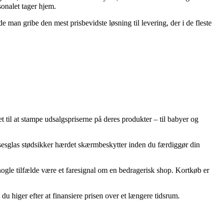
sonalet tager hjem.
e man gribe den mest prisbevidste løsning til levering, der i de fleste
get til at stampe udsalgspriserne på deres produkter – til babyer og
elsesglas stødsikker hærdet skærmbeskytter inden du færdiggør din
i nogle tilfælde være et faresignal om en bedragerisk shop. Kortkøb er
du higer efter at finansiere prisen over et længere tidsrum.