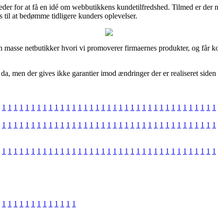
er for at få en idé om webbutikkens kundetilfredshed. Tilmed er der 
il at bedømme tidligere kunders oplevelser.
 masse netbutikker hvori vi promoverer firmaernes produkter, og får k
a, men der gives ikke garantier imod ændringer der er realiseret siden 
1
1
1
1
1
1
1
1
1
1
1
1
1
1
1
1
1
1
1
1
1
1
1
1
1
1
1
1
1
1
1
1
1
1
1
1
1
1
1
1
1
1
1
1
1
1
1
1
1
1
1
1
1
1
1
1
1
1
1
1
1
1
1
1
1
1
1
1
1
1
1
1
1
1
1
1
1
1
1
1
1
1
1
1
1
1
1
1
1
1
1
1
1
1
1
1
1
1
1
1
1
1
1
1
1
1
1
1
1
1
1
1
1
1
1
1
1
1
1
1
1
1
1
1