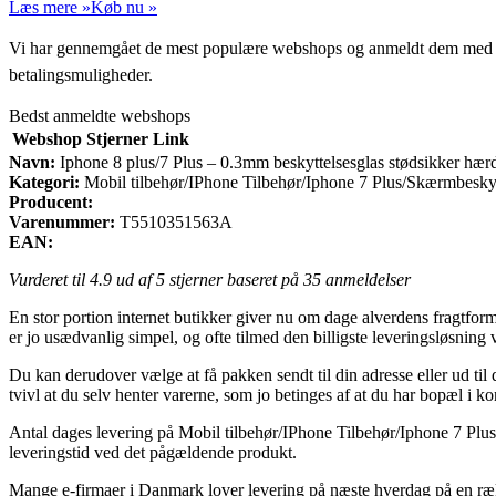
Læs mere »
Køb nu »
Vi har gennemgået de mest populære webshops og anmeldt dem med stjern
betalingsmuligheder.
Bedst anmeldte webshops
Webshop
Stjerner
Link
Navn:
Iphone 8 plus/7 Plus – 0.3mm beskyttelsesglas stødsikker hær
Kategori:
Mobil tilbehør/IPhone Tilbehør/Iphone 7 Plus/Skærmbeskyt
Producent:
Varenummer:
T5510351563A
EAN:
Vurderet til
4.9
ud af 5 stjerner baseret på
35
anmeldelser
En stor portion internet butikker giver nu om dage alverdens fragtform
er jo usædvanlig simpel, og ofte tilmed den billigste leveringsløsnin
Du kan derudover vælge at få pakken sendt til din adresse eller ud til
tvivl at du selv henter varerne, som jo betinges af at du har bopæl i kor
Antal dages levering på Mobil tilbehør/IPhone Tilbehør/Iphone 7 Plus
leveringstid ved det pågældende produkt.
Mange e-firmaer i Danmark lover levering på næste hverdag på en ræk