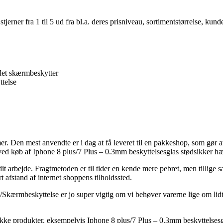
er fra 1 til 5 ud fra bl.a. deres prisniveau, sortimentstørrelse, kunde
det skærmbeskytter
telse
er. Den mest anvendte er i dag at få leveret til en pakkeshop, som gør 
g ved køb af Iphone 8 plus/7 Plus – 0.3mm beskyttelsesglas stødsikker h
 dit arbejde. Fragtmetoden er til tider en kende mere pebret, men tillig
t afstand af internet shoppens tilholdssted.
/Skærmbeskyttelse er jo super vigtig om vi behøver varerne lige om lidt
ke produkter, eksempelvis Iphone 8 plus/7 Plus – 0.3mm beskyttelsesgl