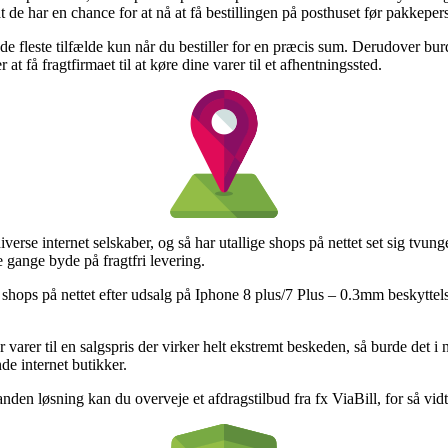
at de har en chance for at nå at få bestillingen på posthuset før pakkeper
 de fleste tilfælde kun når du bestiller for en præcis sum. Derudover burd
 få fragtfirmaet til at køre dine varer til et afhentningssted.
 diverse internet selskaber, og så har utallige shops på nettet set sig tvun
 gange byde på fragtfri levering.
ige shops på nettet efter udsalg på Iphone 8 plus/7 Plus – 0.3mm beskytt
 varer til en salgspris der virker helt ekstremt beskeden, så burde det 
de internet butikker.
nden løsning kan du overveje et afdragstilbud fra fx ViaBill, for så vidt 