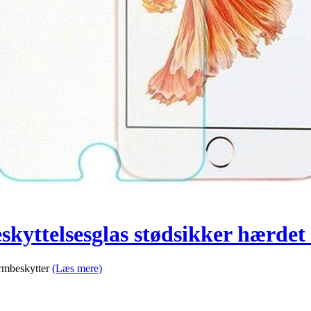
eskyttelsesglas stødsikker hærde
ærmbeskytter
(Læs mere)