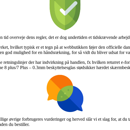
n tid overveje dens regler, det er dog undertiden et tidskrævende arbejd
ærket, hvilket typisk er et tegn på at webbutikken føjer den officielle dan
en god mulighed for en håndsrækning, for så vidt du bliver udsat for v
e retningslinjer der har indvirkning på handlen, fx hvilken returret e-fo
ne 8 plus/7 Plus – 0.3mm beskyttelsesglas stødsikker hærdet skærmbesky
lige øvrige forbrugeres vurderinger og herved slår vi et slag for, at du 
en du bestiller.