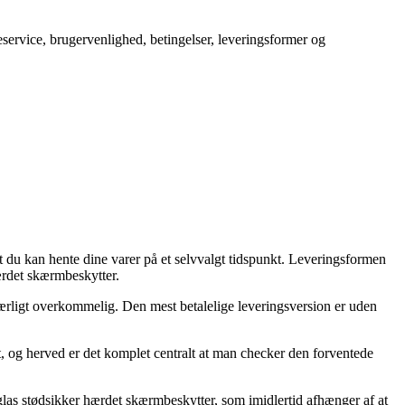
service, brugervenlighed, betingelser, leveringsformer og
at du kan hente dine varer på et selvvalgt tidspunkt. Leveringsformen
ærdet skærmbeskytter.
e særligt overkommelig. Den mest betalelige leveringsversion er uden
, og herved er det komplet centralt at man checker den forventede
as stødsikker hærdet skærmbeskytter, som imidlertid afhænger af at