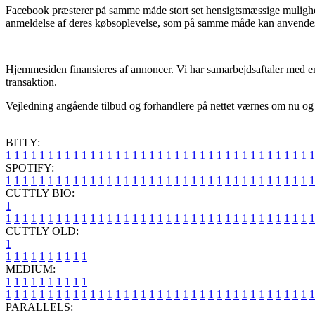
Facebook præsterer på samme måde stort set hensigtsmæssige mulighed
anmeldelse af deres købsoplevelse, som på samme måde kan anvendes t
Hjemmesiden finansieres af annoncer. Vi har samarbejdsaftaler med en
transaktion.
Vejledning angående tilbud og forhandlere på nettet værnes om nu og d
BITLY:
1
1
1
1
1
1
1
1
1
1
1
1
1
1
1
1
1
1
1
1
1
1
1
1
1
1
1
1
1
1
1
1
1
1
1
1
1
SPOTIFY:
1
1
1
1
1
1
1
1
1
1
1
1
1
1
1
1
1
1
1
1
1
1
1
1
1
1
1
1
1
1
1
1
1
1
1
1
1
CUTTLY BIO:
1
1
1
1
1
1
1
1
1
1
1
1
1
1
1
1
1
1
1
1
1
1
1
1
1
1
1
1
1
1
1
1
1
1
1
1
1
1
CUTTLY OLD:
1
1
1
1
1
1
1
1
1
1
1
MEDIUM:
1
1
1
1
1
1
1
1
1
1
1
1
1
1
1
1
1
1
1
1
1
1
1
1
1
1
1
1
1
1
1
1
1
1
1
1
1
1
1
1
1
1
1
1
1
1
1
PARALLELS: