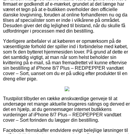
firmaet er godkendt af e-mærket, grundet at det længe har
været et tegn på at e-butikken overholder den officielle
danske lovgivning, foruden at online forhandleren nu og da
tilses af specialister som er inde i vilkårene på området.
Desuden giver det dig lejlighed til bistand, når du skulle få
udfordringer i processen med din bestilling.
Yderligere anbefaler vi at køberen er opmærksom på de
væsentligste forhold der spiller ind i forbindelse med købet,
som fx den bytteret hjemmesiden lover. På grund af dette er
det samtidig vigtigt, at man når som helst beholder sin
kvittering på e-mail, så man fremadrettet vil kunne eftervise
sin bestilling af iPhone 8/7 Plus – REDPEPPER vandtæt
cover – Sort, uanset om du er på udkig efter produkter til en
dreng eller pige.
Trustpilot tilbyder en række ønskværdige genveje til at
undersøge ret mange aktuelle brugeres ratings og derved er
det en hjælp, at du gennemsøger internet butikkens
vurderinger af iPhone 8/7 Plus – REDPEPPER vandtæt
cover – Sort forinden du lægger din bestilling.
Facebook fremskaffer endvidere evigt belejlige løsninger til