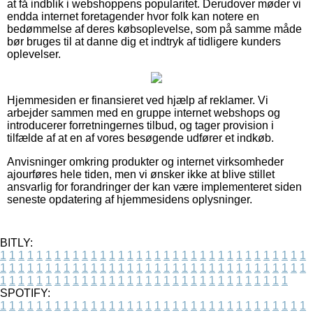
at få indblik i webshoppens popularitet. Derudover møder vi
endda internet foretagender hvor folk kan notere en
bedømmelse af deres købsoplevelse, som på samme måde
bør bruges til at danne dig et indtryk af tidligere kunders
oplevelser.
Hjemmesiden er finansieret ved hjælp af reklamer. Vi
arbejder sammen med en gruppe internet webshops og
introducerer forretningernes tilbud, og tager provision i
tilfælde af at en af vores besøgende udfører et indkøb.
Anvisninger omkring produkter og internet virksomheder
ajourføres hele tiden, men vi ønsker ikke at blive stillet
ansvarlig for forandringer der kan være implementeret siden
seneste opdatering af hjemmesidens oplysninger.
BITLY:
1
1
1
1
1
1
1
1
1
1
1
1
1
1
1
1
1
1
1
1
1
1
1
1
1
1
1
1
1
1
1
1
1
1
1
1
1
1
1
1
1
1
1
1
1
1
1
1
1
1
1
1
1
1
1
1
1
1
1
1
1
1
1
1
1
1
1
1
1
1
1
1
1
1
1
1
1
1
1
1
1
1
1
1
1
1
1
1
1
1
1
1
1
1
1
1
1
1
1
1
SPOTIFY:
1
1
1
1
1
1
1
1
1
1
1
1
1
1
1
1
1
1
1
1
1
1
1
1
1
1
1
1
1
1
1
1
1
1