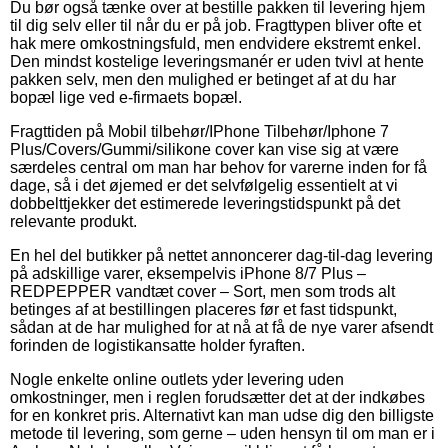
Du bør også tænke over at bestille pakken til levering hjem
til dig selv eller til når du er på job. Fragttypen bliver ofte et
hak mere omkostningsfuld, men endvidere ekstremt enkel.
Den mindst kostelige leveringsmanér er uden tvivl at hente
pakken selv, men den mulighed er betinget af at du har
bopæl lige ved e-firmaets bopæl.
Fragttiden på Mobil tilbehør/IPhone Tilbehør/Iphone 7
Plus/Covers/Gummi/silikone cover kan vise sig at være
særdeles central om man har behov for varerne inden for få
dage, så i det øjemed er det selvfølgelig essentielt at vi
dobbelttjekker det estimerede leveringstidspunkt på det
relevante produkt.
En hel del butikker på nettet annoncerer dag-til-dag levering
på adskillige varer, eksempelvis iPhone 8/7 Plus –
REDPEPPER vandtæt cover – Sort, men som trods alt
betinges af at bestillingen placeres før et fast tidspunkt,
sådan at de har mulighed for at nå at få de nye varer afsendt
forinden de logistikansatte holder fyraften.
Nogle enkelte online outlets yder levering uden
omkostninger, men i reglen forudsætter det at der indkøbes
for en konkret pris. Alternativt kan man udse dig den billigste
metode til levering, som gerne – uden hensyn til om man er i