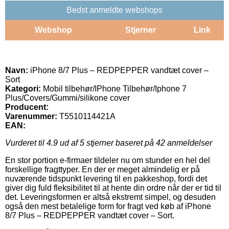
Bedst anmeldte webshops
Webshop
Stjerner
Link
Navn:
iPhone 8/7 Plus – REDPEPPER vandtæt cover –
Sort
Kategori:
Mobil tilbehør/IPhone Tilbehør/Iphone 7
Plus/Covers/Gummi/silikone cover
Producent:
Varenummer:
T5510114421A
EAN:
Vurderet til
4.9
ud af 5 stjerner baseret på
42
anmeldelser
En stor portion e-firmaer tildeler nu om stunder en hel del
forskellige fragttyper. En der er meget almindelig er på
nuværende tidspunkt levering til en pakkeshop, fordi det
giver dig fuld fleksibilitet til at hente din ordre når der er tid til
det. Leveringsformen er altså ekstremt simpel, og desuden
også den mest betalelige form for fragt ved køb af iPhone
8/7 Plus – REDPEPPER vandtæt cover – Sort.