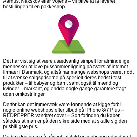
Aarhus, Nakskov eller Vojens – vil blive at få leveret
bestillingen til en pakkeshop.
Det har vist sig at være usædvanlig simpelt for almindelige
mennesker at lave prissammenligning på tværs af internet
firmaer i Danmark, og altså har mange webshops været nødt
til at sænke salgspriserne på specielt deres bedst i test
produkter – til babyer og børn, samt også til mænd og
kvinder – markant, og endda nogle gange garantere fragt
uden omkostninger.
Derfor kan det immervæk være lønnende at kigge forbi
nogle online webshops efter tilbud på iPhone 8/7 Plus –
REDPEPPER vandtæt cover – Sort forinden du køber,
således at man er på den sikre side med at skaffe sig den
prisbilligste pris.
Du bør dog være så påvagt, at ifald en webshop udbyder et