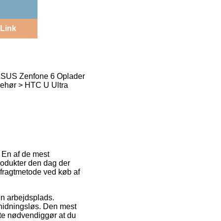
Link
 ASUS Zenfone 6 Oplader
lbehør > HTC U Ultra
. En af de mest
produkter den dag der
 fragtmetode ved køb af
din arbejdsplads.
nidningsløs. Den mest
tte nødvendiggør at du