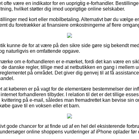
t ofte være en indikator for en uoprigtig e-forhandler. Bestilling
ltning, hvilket støtter dig imod uoprigtige online selskaber.
tillinger med kort eller mobilbetaling. Alternativt bør du vælge e
remt du foretrækker at finansiere omkostningerne af flere omgan
utik kunne de for at være på den sikre side gøre sig bekendt med
 dog naturligvis en omfattende opgave.
ærke om e-forhandleren er e-mærket, fordi det kan være en sikke
 danske regler, tillige med at netbutikken en gang i mellem u
glementet på området. Det giver dig genvej til at få assistance, 
handel.
t at køberen er på vagt for de elementære bestemmelser der inf
ternet forhandleren tilbyder. I relation til det er det tillige esse
kvittering på e-mail, således man fremadrettet kan bevise sin o
be gave til en voksen eller et barn.
tivt gode chancer for at finde ud af en hel del eksisterende forb
undersøger online shoppens vurderinger af iPhone oplader før 