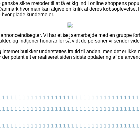
e ganske sikre metoder til at få et kig ind i online shoppens popu
Danmark hvor man kan afgive en kritik af deres købsoplevelse, h
 hvor glade kunderne er.
f annonceindtægter. Vi har et tæt samarbejde med en gruppe forha
ter, og indtjener honorar for så vidt de personer vi sender vider
nternet butikker understøttes fra tid til anden, men det er ikke m
der potentielt er realiseret siden sidste opdatering af de anvend
1
1
1
1
1
1
1
1
1
1
1
1
1
1
1
1
1
1
1
1
1
1
1
1
1
1
1
1
1
1
1
1
1
1
1
1
1
1
1
1
1
1
1
1
1
1
1
1
1
1
1
1
1
1
1
1
1
1
1
1
1
1
1
1
1
1
1
1
1
1
1
1
1
1
1
1
1
1
1
1
1
1
1
1
1
1
1
1
1
1
1
1
1
1
1
1
1
1
1
1
1
1
1
1
1