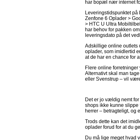
har bopæl nær internet fo
Leveringstidspunktet på
Zenfone 6 Oplader > Goog
> HTC U Ultra Mobiltilb
har behov for pakken om 
leveringsdato på det v
Adskillige online outlet
oplader, som imidlertid e
at de har en chance for a
Flere online forretninger
Alternativt skal man tage
eller Svenstrup – vil vær
Det er jo vældig nemt for
shops ikke kunne slippe f
herrer – betragteligt, og
Trods dette kan det imidl
oplader forud for at du g
Du må lige meget hvad væ