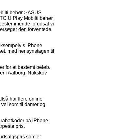
obiltilbehør > ASUS
HTC U Play Mobiltilbehør
 bestemmende forudsat vi
ndersøger den forventede
, eksempelvis iPhone
slæt, med hensynstagen til
er for et bestemt beløb.
u er i Aalborg, Nakskov
tså har flere online
 vel som til damer og
er rabatkoder på iPhone
rpeste pris.
 udsalgspris som er