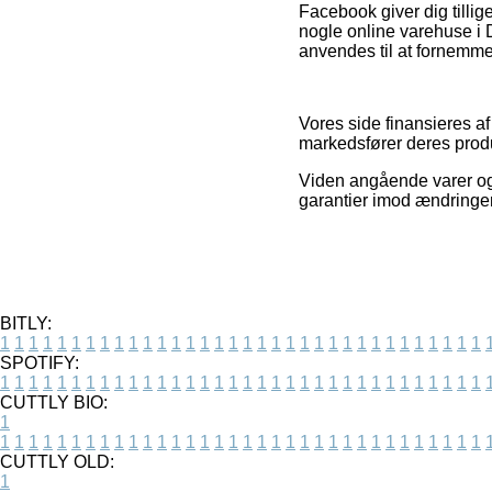
Facebook giver dig tillig
nogle online varehuse i 
anvendes til at fornemme
Vores side finansieres a
markedsfører deres produk
Viden angående varer og i
garantier imod ændringer 
BITLY:
1
1
1
1
1
1
1
1
1
1
1
1
1
1
1
1
1
1
1
1
1
1
1
1
1
1
1
1
1
1
1
1
1
1
SPOTIFY:
1
1
1
1
1
1
1
1
1
1
1
1
1
1
1
1
1
1
1
1
1
1
1
1
1
1
1
1
1
1
1
1
1
1
CUTTLY BIO:
1
1
1
1
1
1
1
1
1
1
1
1
1
1
1
1
1
1
1
1
1
1
1
1
1
1
1
1
1
1
1
1
1
1
1
CUTTLY OLD:
1