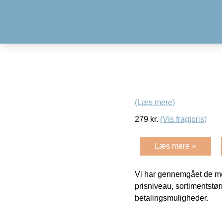
(Læs mere)
279
kr.
(Vis fragtpris)
Læs mere »
Vi har gennemgået de mes
prisniveau, sortimentstø
betalingsmuligheder.