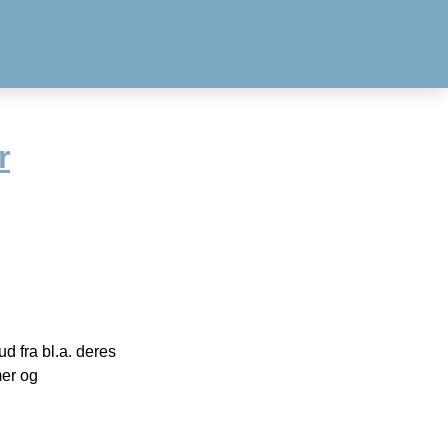
r
 fra bl.a. deres
mer og