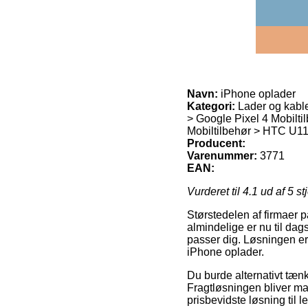
Navn:
iPhone oplader
Kategori:
Lader og kable
> Google Pixel 4 Mobilti
Mobiltilbehør > HTC U1
Producent:
Varenummer:
3771
EAN:
Vurderet til
4.1
ud af 5 st
Størstedelen af firmaer p
almindelige er nu til dag
passer dig. Løsningen er
iPhone oplader.
Du burde alternativt tænk
Fragtløsningen bliver m
prisbevidste løsning til