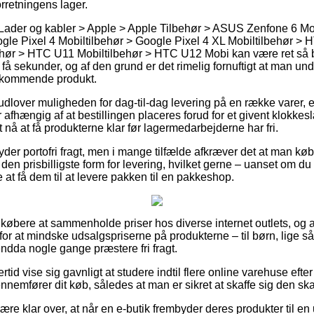
rretningens lager.
 Lader og kabler > Apple > Apple Tilbehør > ASUS Zenfone 6 M
le Pixel 4 Mobiltilbehør > Google Pixel 4 XL Mobiltilbehør > 
ehør > HTC U11 Mobiltilbehør > HTC U12 Mobi kan være ret så
få sekunder, og af den grund er det rimelig fornuftigt at man u
edkommende produkt.
s udlover muligheden for dag-til-dag levering på en række varer
r afhængig af at bestillingen placeres forud for et givent klokke
t nå at få produkterne klar før lagermedarbejderne har fri.
 yder portofri fragt, men i mange tilfælde afkræver det at man køb
 den prisbilligste form for levering, hvilket gerne – uanset om d
e at få dem til at levere pakken til en pakkeshop.
 købere at sammenholde priser hos diverse internet outlets, og al
or at mindske udsalgspriserne på produkterne – til børn, lige så
 endda nogle gange præstere fri fragt.
ertid vise sig gavnligt at studere indtil flere online varehuse eft
ennemfører dit køb, således at man er sikret at skaffe sig den ska
re klar over, at når en e-butik frembyder deres produkter til en