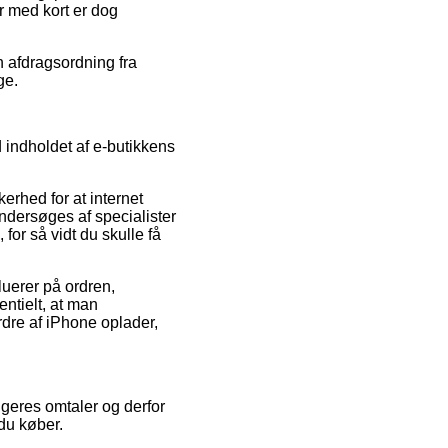
er med kort er dog
n afdragsordning fra
ge.
 indholdet af e-butikkens
rhed for at internet
ndersøges af specialister
for så vidt du skulle få
luerer på ordren,
sentielt, at man
rdre af iPhone oplader,
rugeres omtaler og derfor
du køber.