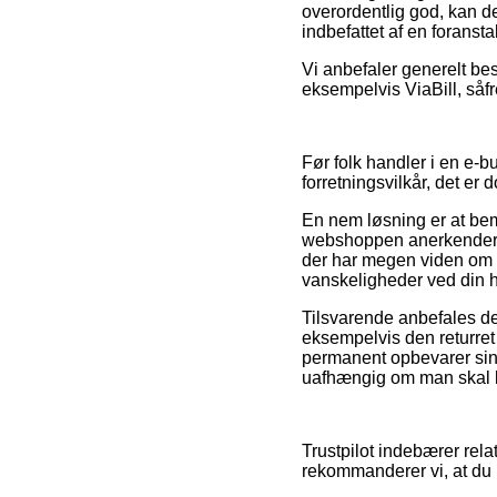
overordentlig god, kan de
indbefattet af en foransta
Vi anbefaler generelt bes
eksempelvis ViaBill, såf
Før folk handler i en e-b
forretningsvilkår, det er
En nem løsning er at bem
webshoppen anerkender de
der har megen viden om re
vanskeligheder ved din 
Tilsvarende anbefales de
eksempelvis den returret in
permanent opbevarer sin 
uafhængig om man skal kø
Trustpilot indebærer rela
rekommanderer vi, at du 