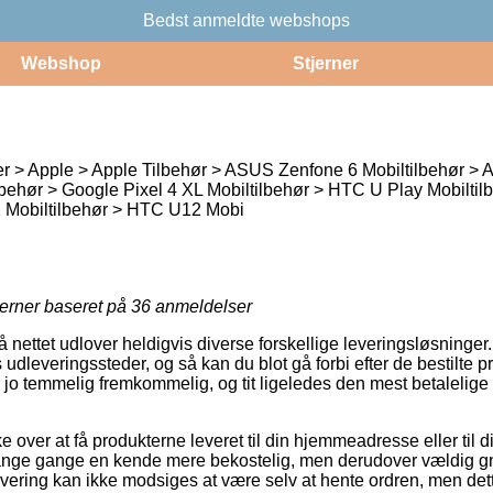
Bedst anmeldte webshops
Webshop
Stjerner
r > Apple > Apple Tilbehør > ASUS Zenfone 6 Mobiltilbehør >
lbehør > Google Pixel 4 XL Mobiltilbehør > HTC U Play Mobilti
1 Mobiltilbehør > HTC U12 Mobi
jerner baseret på
36
anmeldelser
å nettet udlover heldigvis diverse forskellige leveringsløsninger
s udleveringssteder, og så kan du blot gå forbi efter de bestilte 
 jo temmelig fremkommelig, og tit ligeledes den mest betalelige
e over at få produkterne leveret til din hjemmeadresse eller til 
ange gange en kende mere bekostelig, men derudover vældig g
 levering kan ikke modsiges at være selv at hente ordren, men de