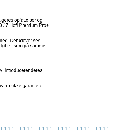
ugeres opfattelser og
 8 / 7 Hofi Premium Pro+
ighed. Derudover ses
eforløbet, som på samme
vi introducerer deres
.
sværre ikke garantere
1
1
1
1
1
1
1
1
1
1
1
1
1
1
1
1
1
1
1
1
1
1
1
1
1
1
1
1
1
1
1