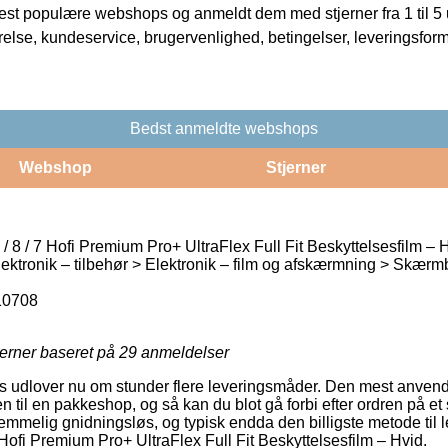
t populære webshops og anmeldt dem med stjerner fra 1 til 5 ud
rrelse, kundeservice, brugervenlighed, betingelser, leveringsfor
Bedst anmeldte webshops
Webshop
Stjerner
 8 / 7 Hofi Premium Pro+ UltraFlex Full Fit Beskyttelsesfilm – 
lektronik – tilbehør > Elektronik – film og afskærmning > Skærm
10708
jerner baseret på
29
anmeldelser
udlover nu om stunder flere leveringsmåder. Den mest anven
en til en pakkeshop, og så kan du blot gå forbi efter ordren på et 
emmelig gnidningsløs, og typisk endda den billigste metode til 
Hofi Premium Pro+ UltraFlex Full Fit Beskyttelsesfilm – Hvid.