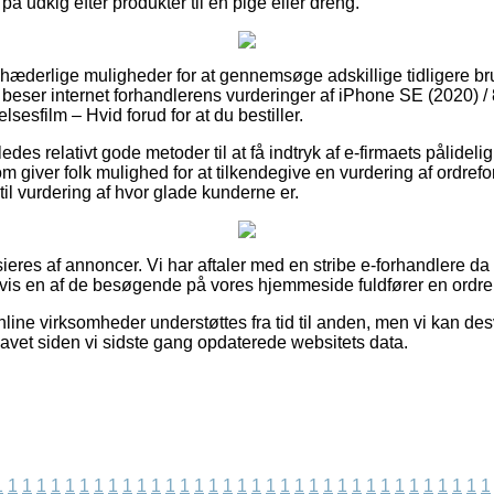
på udkig efter produkter til en pige eller dreng.
e hæderlige muligheder for at gennemsøge adskillige tidligere br
u beser internet forhandlerens vurderinger af iPhone SE (2020) /
elsesfilm – Hvid forud for at du bestiller.
des relativt gode metoder til at få indtryk af e-firmaets pålidel
om giver folk mulighed for at tilkendegive en vurdering af ordr
il vurdering af hvor glade kunderne er.
eres af annoncer. Vi har aftaler med en stribe e-forhandlere da 
 hvis en af de besøgende på vores hjemmeside fuldfører en ordre
nline virksomheder understøttes fra tid til anden, men vi kan de
lavet siden vi sidste gang opdaterede websitets data.
1
1
1
1
1
1
1
1
1
1
1
1
1
1
1
1
1
1
1
1
1
1
1
1
1
1
1
1
1
1
1
1
1
1
1