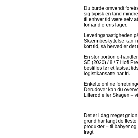
Du burde omvendt foretræk
sig typisk en tand mindre
til enhver tid være selv 
forhandlerens lager.
Leveringshastigheden på 
Skærmbeskyttelse kan i 
kort tid, så herved er det
En stor portion e-handle
SE (2020) / 8 / 7 Hofi Pr
bestilles før et fastsat t
logistikansatte har fri.
Enkelte online forretning
Derudover kan du overvej
Lillerød eller Skagen – v
Det er i dag meget gnidn
grund har langt de flest
produkter – til babyer o
fragt.