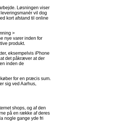
t arbejde. Løsningen viser
e leveringsmanér vil dog
d kort afstand til online
rmning >
 nye varer inden for
ktive produkt.
kter, eksempelvis iPhone
 at det påkræver at der
øren inden de
u køber for en præcis sum.
er sig ved Aarhus,
ternet shops, og af den
erne på en række af deres
da nogle gange yde fri