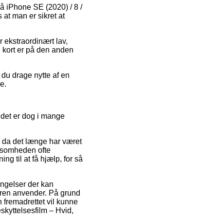
på iPhone SE (2020) / 8 /
 at man er sikret at
r ekstraordinært lav,
d kort er på den anden
 du drage nytte af en
e.
 det er dog i mange
, da det længe har været
rksomheden ofte
g til at få hjælp, for så
ngelser der kan
eren anvender. På grund
n fremadrettet vil kunne
skyttelsesfilm – Hvid,