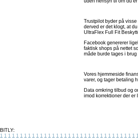
uden hensyn til om du er 
Trustpilot byder på viss
derved er det klogt, at d
UltraFlex Full Fit Beskytt
Facebook genererer ligele
faktisk shops på nettet s
måde burde tages i brug t
Vores hjemmeside finansi
varer, og tager betaling
Data omkring tilbud og o
imod korrektioner der er 
BITLY:
1
1
1
1
1
1
1
1
1
1
1
1
1
1
1
1
1
1
1
1
1
1
1
1
1
1
1
1
1
1
1
1
1
1