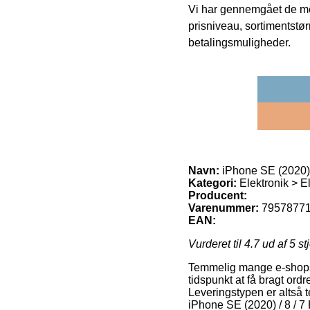
Vi har gennemgået de mes
prisniveau, sortimentstø
betalingsmuligheder.
Navn:
iPhone SE (2020) /
Kategori:
Elektronik > E
Producent:
Varenummer:
7957877
EAN:
Vurderet til
4.7
ud af 5 st
Temmelig mange e-shops 
tidspunkt at få bragt ordr
Leveringstypen er altså t
iPhone SE (2020) / 8 / 7 