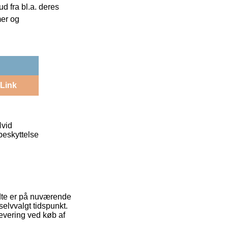
 fra bl.a. deres
mer og
Link
Hvid
beskyttelse
dte er på nuværende
selvvalgt tidspunkt.
levering ved køb af