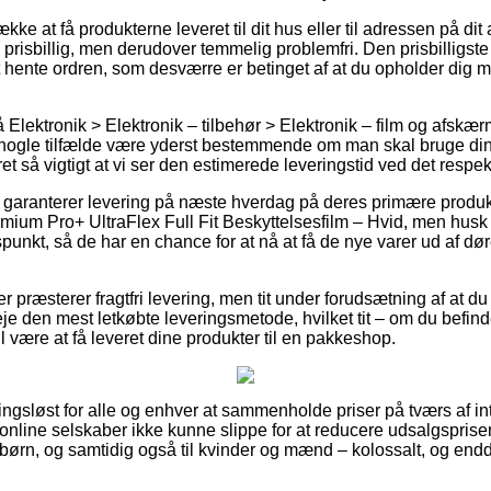
ke at få produkterne leveret til dit hus eller til adressen på di
 prisbillig, men derudover temmelig problemfri. Den prisbilligst
at hente ordren, som desværre er betinget af at du opholder dig me
Elektronik > Elektronik – tilbehør > Elektronik – film og afskæ
nogle tilfælde være yderst bestemmende om man skal bruge dine
 ret så vigtigt at vi ser den estimerede leveringstid ved det respe
r garanterer levering på næste hverdag på deres primære produ
emium Pro+ UltraFlex Full Fit Beskyttelsesfilm – Hvid, men husk
idspunkt, så de har en chance for at nå at få de nye varer ud af d
er præsterer fragtfri levering, men tit under forudsætning af at d
e den mest letkøbte leveringsmetode, hvilket tit – om du befind
il være at få leveret dine produkter til en pakkeshop.
ingsløst for alle og enhver at sammenholde priser på tværs af in
e online selskaber ikke kunne slippe for at reducere udsalgspris
g børn, og samtidig også til kvinder og mænd – kolossalt, og end