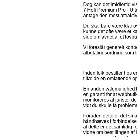
Dog kan det imidlertid vi
7 Hofi Premium Pro+ Ultra
antage den mest attraktiv
Du skal bare være klar ov
kunne det ofte være et ka
side omfavnet af et lovbu
Vi foreslår generelt kort
afbetalingsordning som f
Inden folk bestiller hos
tilfælde en omfattende o
En anden valgmulighed ka
en garanti for at webbut
monitoreres af jurister d
vidt du skulle få problems
Foruden dette er det sm
håndhæves i forbindelse 
af dette er det samtidig 
vidne om bestillingen af 