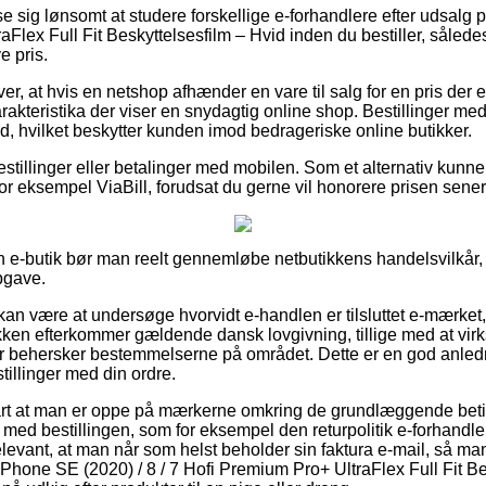
se sig lønsomt at studere forskellige e-forhandlere efter udsalg 
Flex Full Fit Beskyttelsesfilm – Hvid inden du bestiller, således
e pris.
er, at hvis en netshop afhænder en vare til salg for en pris der e
rakteristika der viser en snydagtig online shop. Bestillinger me
d, hvilket beskytter kunden imod bedrageriske online butikker.
bestillinger eller betalinger med mobilen. Som et alternativ kunne
or eksempel ViaBill, forudsat du gerne vil honorere prisen sener
 en e-butik bør man reelt gennemløbe netbutikkens handelsvilkår,
pgave.
n være at undersøge hvorvidt e-handlen er tilsluttet e-mærket
ikken efterkommer gældende dansk lovgivning, tillige med at vi
er behersker bestemmelserne på området. Dette er en god anlednin
tillinger med din ordre.
art at man er oppe på mærkerne omkring de grundlæggende beti
med bestillingen, som for eksempel den returpolitik e-forhandl
relevant, at man når som helst beholder sin faktura e-mail, så ma
iPhone SE (2020) / 8 / 7 Hofi Premium Pro+ UltraFlex Full Fit Be