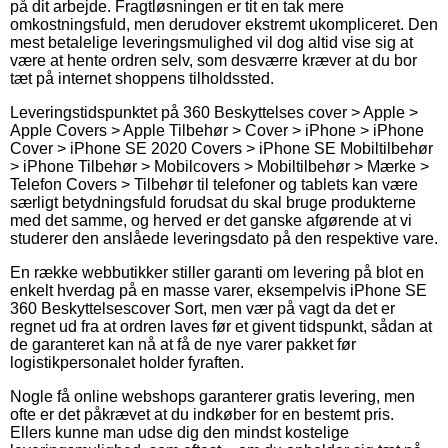
på dit arbejde. Fragtløsningen er tit en tak mere
omkostningsfuld, men derudover ekstremt ukompliceret. Den
mest betalelige leveringsmulighed vil dog altid vise sig at
være at hente ordren selv, som desværre kræver at du bor
tæt på internet shoppens tilholdssted.
Leveringstidspunktet på 360 Beskyttelses cover > Apple >
Apple Covers > Apple Tilbehør > Cover > iPhone > iPhone
Cover > iPhone SE 2020 Covers > iPhone SE Mobiltilbehør
> iPhone Tilbehør > Mobilcovers > Mobiltilbehør > Mærke >
Telefon Covers > Tilbehør til telefoner og tablets kan være
særligt betydningsfuld forudsat du skal bruge produkterne
med det samme, og herved er det ganske afgørende at vi
studerer den anslåede leveringsdato på den respektive vare.
En række webbutikker stiller garanti om levering på blot en
enkelt hverdag på en masse varer, eksempelvis iPhone SE
360 Beskyttelsescover Sort, men vær på vagt da det er
regnet ud fra at ordren laves før et givent tidspunkt, sådan at
de garanteret kan nå at få de nye varer pakket før
logistikpersonalet holder fyraften.
Nogle få online webshops garanterer gratis levering, men
ofte er det påkrævet at du indkøber for en bestemt pris.
Ellers kunne man udse dig den mindst kostelige