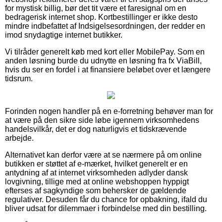
for mystisk billig, bør det tit være et faresignal om en
bedragerisk internet shop. Kortbestillinger er ikke desto
mindre indbefattet af Indsigelsesordningen, der redder en
imod snydagtige internet butikker.
Vi tilråder generelt køb med kort eller MobilePay. Som en
anden løsning burde du udnytte en løsning fra fx ViaBill,
hvis du ser en fordel i at finansiere beløbet over et længere
tidsrum.
Forinden nogen handler på en e-forretning behøver man for
at være på den sikre side løbe igennem virksomhedens
handelsvilkår, det er dog naturligvis et tidskrævende
arbejde.
Alternativet kan derfor være at se nærmere på om online
butikken er støttet af e-mærket, hvilket generelt er en
antydning af at internet virksomheden adlyder dansk
lovgivning, tillige med at online webshoppen hyppigt
efterses af sagkyndige som behersker de gældende
regulativer. Desuden får du chance for opbakning, ifald du
bliver udsat for dilemmaer i forbindelse med din bestilling.