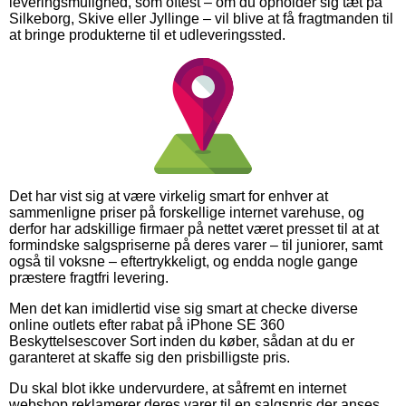
leveringsmulighed, som oftest – om du opholder sig tæt på
Silkeborg, Skive eller Jyllinge – vil blive at få fragtmanden til
at bringe produkterne til et udleveringssted.
Det har vist sig at være virkelig smart for enhver at
sammenligne priser på forskellige internet varehuse, og
derfor har adskillige firmaer på nettet været presset til at at
formindske salgspriserne på deres varer – til juniorer, samt
også til voksne – eftertrykkeligt, og endda nogle gange
præstere fragtfri levering.
Men det kan imidlertid vise sig smart at checke diverse
online outlets efter rabat på iPhone SE 360
Beskyttelsescover Sort inden du køber, sådan at du er
garanteret at skaffe sig den prisbilligste pris.
Du skal blot ikke undervurdere, at såfremt en internet
webshop reklamerer deres varer til en salgspris der anses