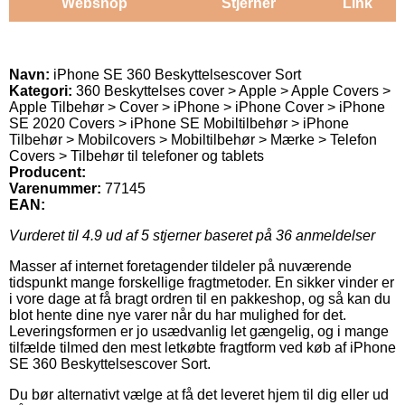
Webshop
Stjerner
Link
Navn:
iPhone SE 360 Beskyttelsescover Sort
Kategori:
360 Beskyttelses cover > Apple > Apple Covers >
Apple Tilbehør > Cover > iPhone > iPhone Cover > iPhone
SE 2020 Covers > iPhone SE Mobiltilbehør > iPhone
Tilbehør > Mobilcovers > Mobiltilbehør > Mærke > Telefon
Covers > Tilbehør til telefoner og tablets
Producent:
Varenummer:
77145
EAN:
Vurderet til
4.9
ud af 5 stjerner baseret på
36
anmeldelser
Masser af internet foretagender tildeler på nuværende
tidspunkt mange forskellige fragtmetoder. En sikker vinder er
i vore dage at få bragt ordren til en pakkeshop, og så kan du
blot hente dine nye varer når du har mulighed for det.
Leveringsformen er jo usædvanlig let gængelig, og i mange
tilfælde tilmed den mest letkøbte fragtform ved køb af iPhone
SE 360 Beskyttelsescover Sort.
Du bør alternativt vælge at få det leveret hjem til dig eller ud