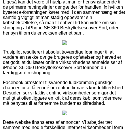
Ligeså kan det være til hjælp at man er hensynstagende til
de primære retningslinjer der gælder for handlen, fx hvilken
bytteret e-forretningen kører med. I den sammenhæng er det
samtidig vigtigt, at man stadig opbevarer sin
købsbekræftelse, så man til enhver tid kan vidne om sin
shopping af iPhone SE 360 Beskyttelsescover Sort, uden
hensyn til om du er voksen eller et barn.
Trustpilot resulterer i absolut troværdige løsninger til at
vurdere en række øvrige brugeres opfattelser og herved er
det godt, at du læser online virksomhedens anmeldelser af
iPhone SE 360 Beskyttelsescover Sort forinden du
færdiggør din shopping.
Facebook præsterer tilsvarende fuldkommen gunstige
chancer for at få en idé om online firmaets kundetilfredshed.
Desuden ser vi faktisk online virksomheder som gør det
muligt at offentliggøre en kritik af deres køb, som ydermere
må benyttes til at fornemme kundernes tilfredshed.
Dette website finansieres af annoncer. Vi arbejder tæt
sammen med nogle forskellige internet virksomheder i form