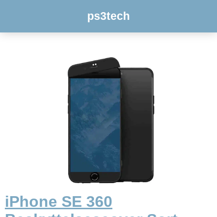
ps3tech
iPhone SE 360