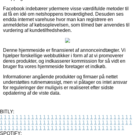
Facebook indebærer ydermere visse værdifulde metoder til
at få en idé om netshoppens troværdighed. Desuden ses
endda internet varehuse hvor man kan registrere en
anmeldelse af købsoplevelsen, som tilmed bør anvendes til
vurdering af kundetilfredsheden.
Denne hjemmeside er finansieret af annonceindtægter. Vi
hjælper forskellige webbutikker i form af at vi promoverer
deres produkter, og indkasserer kommission for så vidt en
bruger fra vores hjemmeside foretager et indkøb.
Informationer angående produkter og firmaer på nettet
understøttes rutinemæssigt, men vi påtager os intet ansvar
for reguleringer der muligvis er realiseret efter sidste
opdatering af de viste data.
BITLY:
1
1
1
1
1
1
1
1
1
1
1
1
1
1
1
1
1
1
1
1
1
1
1
1
1
1
1
1
1
1
1
1
1
1
1
1
1
1
1
1
1
1
1
1
1
1
1
1
1
1
1
1
1
1
1
1
1
1
1
1
1
1
1
1
1
1
1
1
1
1
1
1
1
1
1
1
1
1
1
1
1
1
1
1
1
1
1
1
1
1
1
1
1
1
1
1
1
1
1
1
SPOTIFY: