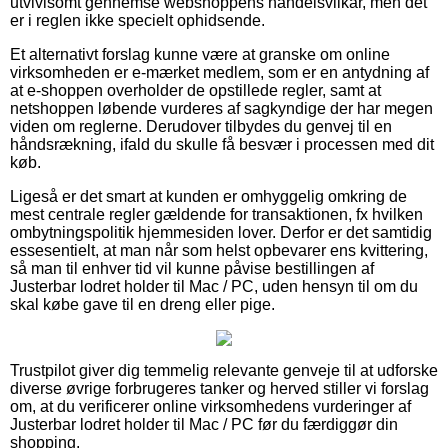
utvivlsomt gennemse webshoppens handelsvilkår, men det
er i reglen ikke specielt ophidsende.
Et alternativt forslag kunne være at granske om online
virksomheden er e-mærket medlem, som er en antydning af
at e-shoppen overholder de opstillede regler, samt at
netshoppen løbende vurderes af sagkyndige der har megen
viden om reglerne. Derudover tilbydes du genvej til en
håndsrækning, ifald du skulle få besvær i processen med dit
køb.
Ligeså er det smart at kunden er omhyggelig omkring de
mest centrale regler gældende for transaktionen, fx hvilken
ombytningspolitik hjemmesiden lover. Derfor er det samtidig
essesentielt, at man når som helst opbevarer ens kvittering,
så man til enhver tid vil kunne påvise bestillingen af
Justerbar lodret holder til Mac / PC, uden hensyn til om du
skal købe gave til en dreng eller pige.
Trustpilot giver dig temmelig relevante genveje til at udforske
diverse øvrige forbrugeres tanker og herved stiller vi forslag
om, at du verificerer online virksomhedens vurderinger af
Justerbar lodret holder til Mac / PC før du færdiggør din
shopping.