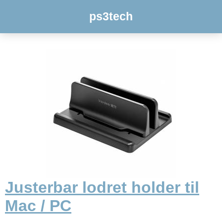
ps3tech
Justerbar lodret holder til
Mac / PC