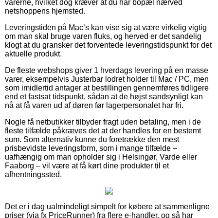
varerne, hvilket dog kræver at du har bopæl nærved
netshoppens hjemsted.
Leveringstiden på Mac’s kan vise sig at være virkelig vigtig
om man skal bruge varen fluks, og herved er det sandelig
klogt at du gransker det forventede leveringstidspunkt for det
aktuelle produkt.
De fleste webshops giver 1 hverdags levering på en masse
varer, eksempelvis Justerbar lodret holder til Mac / PC, men
som imidlertid antager at bestillingen gennemføres tidligere
end et fastsat tidspunkt, sådan at de højst sandsynligt kan
nå at få varen ud af døren før lagerpersonalet har fri.
Nogle få netbutikker tilbyder fragt uden betaling, men i de
fleste tilfælde påkræves det at der handles for en bestemt
sum. Som alternativ kunne du foretrække den mest
prisbevidste leveringsform, som i mange tilfælde –
uafhængig om man opholder sig i Helsingør, Varde eller
Faaborg – vil være at få kørt dine produkter til et
afhentningssted.
Det er i dag ualmindeligt simpelt for købere at sammenligne
priser (via fx PriceRunner) fra flere e-handler, og så har