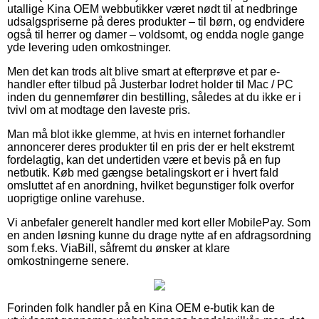
utallige Kina OEM webbutikker været nødt til at nedbringe
udsalgspriserne på deres produkter – til børn, og endvidere
også til herrer og damer – voldsomt, og endda nogle gange
yde levering uden omkostninger.
Men det kan trods alt blive smart at efterprøve et par e-
handler efter tilbud på Justerbar lodret holder til Mac / PC
inden du gennemfører din bestilling, således at du ikke er i
tvivl om at modtage den laveste pris.
Man må blot ikke glemme, at hvis en internet forhandler
annoncerer deres produkter til en pris der er helt ekstremt
fordelagtig, kan det undertiden være et bevis på en fup
netbutik. Køb med gængse betalingskort er i hvert fald
omsluttet af en anordning, hvilket begunstiger folk overfor
uoprigtige online varehuse.
Vi anbefaler generelt handler med kort eller MobilePay. Som
en anden løsning kunne du drage nytte af en afdragsordning
som f.eks. ViaBill, såfremt du ønsker at klare
omkostningerne senere.
Forinden folk handler på en Kina OEM e-butik kan de