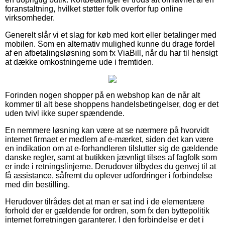
foranstaltning, hvilket støtter folk overfor fup online
virksomheder.
Generelt slår vi et slag for køb med kort eller betalinger med
mobilen. Som en alternativ mulighed kunne du drage fordel
af en afbetalingsløsning som fx ViaBill, når du har til hensigt
at dække omkostningerne ude i fremtiden.
Forinden nogen shopper på en webshop kan de når alt
kommer til alt bese shoppens handelsbetingelser, dog er det
uden tvivl ikke super spændende.
En nemmere løsning kan være at se nærmere på hvorvidt
internet firmaet er medlem af e-mærket, siden det kan være
en indikation om at e-forhandleren tilslutter sig de gældende
danske regler, samt at butikken jævnligt tilses af fagfolk som
er inde i retningslinjerne. Derudover tilbydes du genvej til at
få assistance, såfremt du oplever udfordringer i forbindelse
med din bestilling.
Herudover tilrådes det at man er sat ind i de elementære
forhold der er gældende for ordren, som fx den byttepolitik
internet forretningen garanterer. I den forbindelse er det i