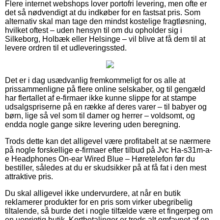
Flere internet webshops lover portofri levering, men ofte er
det så nødvendigt at du indkøber for en fastsat pris. Som
alternativ skal man tage den mindst kostelige fragtløsning,
hvilket oftest – uden hensyn til om du opholder sig i
Silkeborg, Holbæk eller Helsinge – vil blive at få dem til at
levere ordren til et udleveringssted.
Det er i dag usædvanlig fremkommeligt for os alle at
prissammenligne på flere online selskaber, og til gengæld
har flertallet af e-firmaer ikke kunne slippe for at stampe
udsalgspriserne på en række af deres varer – til babyer og
børn, lige så vel som til damer og herrer – voldsomt, og
endda nogle gange sikre levering uden beregning.
Trods dette kan det alligevel være profitabelt at se nærmere
på nogle forskellige e-firmaer efter tilbud på Jvc Ha-s31m-a-
e Headphones On-ear Wired Blue – Høretelefon før du
bestiller, således at du er skudsikker på at få fat i den mest
attraktive pris.
Du skal alligevel ikke undervurdere, at når en butik
reklamerer produkter for en pris som virker ubegribelig
tiltalende, så burde det i nogle tilfælde være et fingerpeg om
en uoprigtig butik. Kortbetalinger er trods alt omfavnet af en