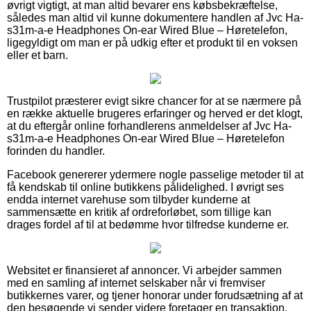
øvrigt vigtigt, at man altid bevarer ens købsbekræftelse,
således man altid vil kunne dokumentere handlen af Jvc Ha-
s31m-a-e Headphones On-ear Wired Blue – Høretelefon,
ligegyldigt om man er på udkig efter et produkt til en voksen
eller et barn.
Trustpilot præsterer evigt sikre chancer for at se nærmere på
en række aktuelle brugeres erfaringer og herved er det klogt,
at du eftergår online forhandlerens anmeldelser af Jvc Ha-
s31m-a-e Headphones On-ear Wired Blue – Høretelefon
forinden du handler.
Facebook genererer ydermere nogle passelige metoder til at
få kendskab til online butikkens pålidelighed. I øvrigt ses
endda internet varehuse som tilbyder kunderne at
sammensætte en kritik af ordreforløbet, som tillige kan
drages fordel af til at bedømme hvor tilfredse kunderne er.
Websitet er finansieret af annoncer. Vi arbejder sammen
med en samling af internet selskaber når vi fremviser
butikkernes varer, og tjener honorar under forudsætning af at
den besøgende vi sender videre foretager en transaktion.