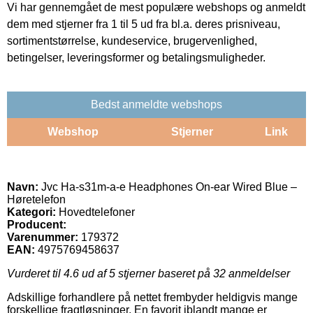
Vi har gennemgået de mest populære webshops og anmeldt
dem med stjerner fra 1 til 5 ud fra bl.a. deres prisniveau,
sortimentstørrelse, kundeservice, brugervenlighed,
betingelser, leveringsformer og betalingsmuligheder.
Bedst anmeldte webshops
Webshop
Stjerner
Link
Navn:
Jvc Ha-s31m-a-e Headphones On-ear Wired Blue –
Høretelefon
Kategori:
Hovedtelefoner
Producent:
Varenummer:
179372
EAN:
4975769458637
Vurderet til
4.6
ud af 5 stjerner baseret på
32
anmeldelser
Adskillige forhandlere på nettet frembyder heldigvis mange
forskellige fragtløsninger. En favorit iblandt mange er