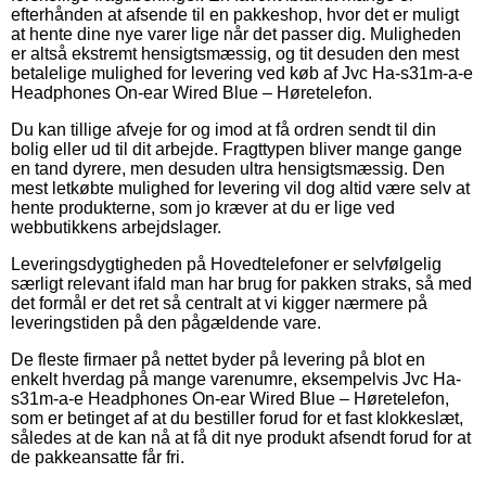
efterhånden at afsende til en pakkeshop, hvor det er muligt
at hente dine nye varer lige når det passer dig. Muligheden
er altså ekstremt hensigtsmæssig, og tit desuden den mest
betalelige mulighed for levering ved køb af Jvc Ha-s31m-a-e
Headphones On-ear Wired Blue – Høretelefon.
Du kan tillige afveje for og imod at få ordren sendt til din
bolig eller ud til dit arbejde. Fragttypen bliver mange gange
en tand dyrere, men desuden ultra hensigtsmæssig. Den
mest letkøbte mulighed for levering vil dog altid være selv at
hente produkterne, som jo kræver at du er lige ved
webbutikkens arbejdslager.
Leveringsdygtigheden på Hovedtelefoner er selvfølgelig
særligt relevant ifald man har brug for pakken straks, så med
det formål er det ret så centralt at vi kigger nærmere på
leveringstiden på den pågældende vare.
De fleste firmaer på nettet byder på levering på blot en
enkelt hverdag på mange varenumre, eksempelvis Jvc Ha-
s31m-a-e Headphones On-ear Wired Blue – Høretelefon,
som er betinget af at du bestiller forud for et fast klokkeslæt,
således at de kan nå at få dit nye produkt afsendt forud for at
de pakkeansatte får fri.