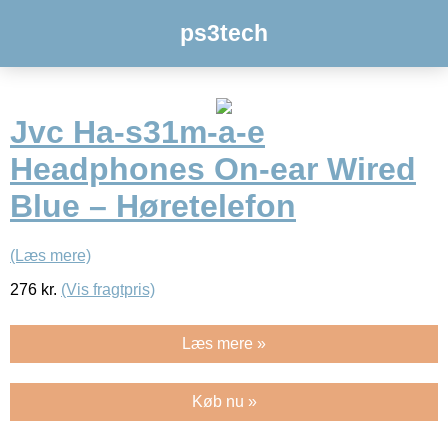
ps3tech
Jvc Ha-s31m-a-e
Headphones On-ear Wired
Blue – Høretelefon
(Læs mere)
276
kr.
(Vis fragtpris)
Læs mere »
Køb nu »