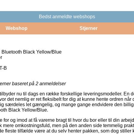
Bedst anmeldte webshops
Webshop
Stjerner
luetooth Black Yellow/Blue
r
T-B
jerner baseret på
2
anmeldelser
 tilbyder nu til dags en række forskellige leveringsmodeller. En 
or det nemlig er ret fleksibelt for dig at kunne hente ordren når 
g særdeles let gængelig, og mange gange endvidere den billigs
th Black Yellow/Blue.
for og imod at få varerne bragt til hvor du bor eller til din arb
hak mere omkostningsfuld, men på den anden side temmelig prakt
 de fleste tilfælde være at du selv henter pakken, som dog stiller 