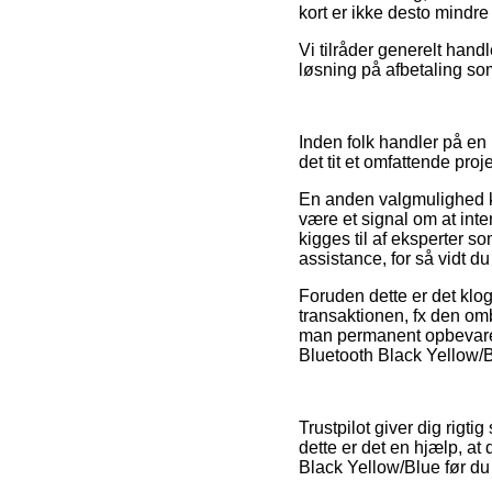
kort er ikke desto mindre
Vi tilråder generelt hand
løsning på afbetaling som
Inden folk handler på en
det tit et omfattende proje
En anden valgmulighed k
være et signal om at int
kigges til af eksperter s
assistance, for så vidt 
Foruden dette er det kl
transaktionen, fx den omb
man permanent opbevarer
Bluetooth Black Yellow/B
Trustpilot giver dig rigt
dette er det en hjælp, a
Black Yellow/Blue før du