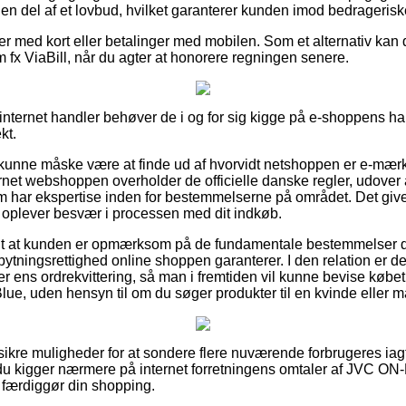
 en del af et lovbud, hvilket garanterer kunden imod bedrageriske
ler med kort eller betalinger med mobilen. Som et alternativ kan 
 fx ViaBill, når du agter at honorere regningen senere.
 internet handler behøver de i og for sig kigge på e-shoppens ha
kt.
unne måske være at finde ud af hvorvidt netshoppen er e-mærke
ernet webshoppen overholder de officielle danske regler, udover 
om har ekspertise inden for bestemmelserne på området. Det giver 
du oplever besvær i processen med dit indkøb.
ogt at kunden er opmærksom på de fundamentale bestemmelser de
ytningsrettighed online shoppen garanterer. I den relation er det
 ens ordrekvittering, så man i fremtiden vil kunne bevise køb
lue, uden hensyn til om du søger produkter til en kvinde eller 
ig sikre muligheder for at sondere flere nuværende forbrugeres ia
t du kigger nærmere på internet forretningens omtaler af JVC O
 færdiggør din shopping.