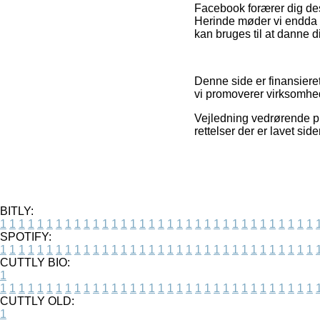
Facebook forærer dig des
Herinde møder vi endda e
kan bruges til at danne di
Denne side er finansiere
vi promoverer virksomhed
Vejledning vedrørende pro
rettelser der er lavet sid
BITLY:
1
1
1
1
1
1
1
1
1
1
1
1
1
1
1
1
1
1
1
1
1
1
1
1
1
1
1
1
1
1
1
1
1
1
SPOTIFY:
1
1
1
1
1
1
1
1
1
1
1
1
1
1
1
1
1
1
1
1
1
1
1
1
1
1
1
1
1
1
1
1
1
1
CUTTLY BIO:
1
1
1
1
1
1
1
1
1
1
1
1
1
1
1
1
1
1
1
1
1
1
1
1
1
1
1
1
1
1
1
1
1
1
1
CUTTLY OLD:
1