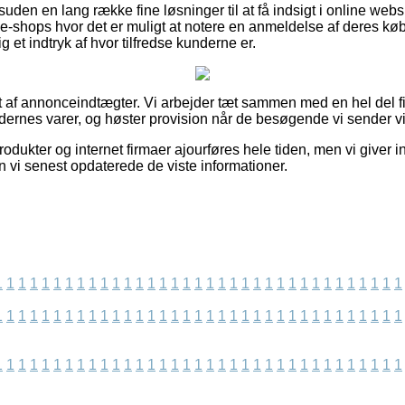
uden en lang række fine løsninger til at få indsigt i online w
-shops hvor det er muligt at notere en anmeldelse af deres kø
g et indtryk af hvor tilfredse kunderne er.
t af annonceindtægter. Vi arbejder tæt sammen med en hel del fi
ernes varer, og høster provision når de besøgende vi sender vi
dukter og internet firmaer ajourføres hele tiden, men vi giver 
en vi senest opdaterede de viste informationer.
1
1
1
1
1
1
1
1
1
1
1
1
1
1
1
1
1
1
1
1
1
1
1
1
1
1
1
1
1
1
1
1
1
1
1
1
1
1
1
1
1
1
1
1
1
1
1
1
1
1
1
1
1
1
1
1
1
1
1
1
1
1
1
1
1
1
1
1
1
1
1
1
1
1
1
1
1
1
1
1
1
1
1
1
1
1
1
1
1
1
1
1
1
1
1
1
1
1
1
1
1
1
1
1
1