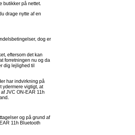
 butikker på nettet.
du drage nytte af en
ndelsbetingelser, dog er
t, eftersom det kan
at forretningen nu og da
dig lejlighed til
r har indvirkning på
 ydermere vigtigt, at
et af JVC ON-EAR 11h
mand.
gttagelser og på grund af
N-EAR 11h Bluetooth