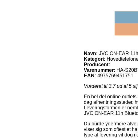
Navn:
JVC ON-EAR 11h B
Kategori:
Hovedtelefone
Producent:
Varenummer:
HA-S20B
EAN:
4975769451751
Vurderet til
3.7
ud af 5 st
En hel del online outlets
dag afhentningssteder, hv
Leveringsformen er nemli
JVC ON-EAR 11h Bluetoo
Du burde ydermere afveje 
viser sig som oftest et 
type af levering vil dog i