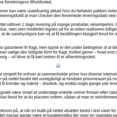
e forretningens tilholdssted.
oner kan være usædvanlig aktuel hvis du behøver pakken inden f
ig meningsfuldt at man checker den forventede leveringsdato v
ettet udlover 1 dags levering på mange produkter, eksempelvi
ue, men som imidlertid regnes ud fra at orden realiseres tidlige
 at de sandsynligvis kan nå at få bestillingen klargjort forud for
 garanterer fri fragt, men typisk er det under betingelse af at der
man vælge den billigste form for fragt, hvilket gerne – hvad end
g – vil blive at få kørt ordren til et afhentningssted.
ret simpelt for enhver at sammenholde priser hos diverse interne
 på nettet fundet det uundgåeligt at mindske prisniveauet på m
mt til kvinder og mænd – drastisk, og endda nogle gange yde lev
digvæk være smart at undersøge enkelte online firmaer efter r
ue forud for at du placerer ordren, sådan at man er velinformeret t
om på, at når en butik på nettet afsætter bedst i test varer for
n det mange gange være et karakteristika der viser en uoprigtig