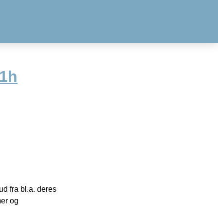
1h
 fra bl.a. deres
mer og