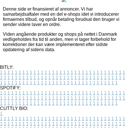
Denne side er finansieret af annoncer. Vi har
samarbejdsaftaler med en del e-shops idet vi introducerer
firmaernes tilbud, og opnår betaling forudsat den bruger vi
sender videre laver en ordre.
Viden angående produkter og shops på nettet i Danmark
vedligeholdes fra tid til anden, men vi tager forbehold for
korrektioner der kan være implementeret efter sidste
opdatering af sidens data.
BITLY:
1
1
1
1
1
1
1
1
1
1
1
1
1
1
1
1
1
1
1
1
1
1
1
1
1
1
1
1
1
1
1
1
1
1
1
1
1
1
1
1
1
1
1
1
1
1
1
1
1
1
1
1
1
1
1
1
1
1
1
1
1
1
1
1
1
1
1
1
1
1
1
1
1
1
1
1
1
1
1
1
1
1
1
1
1
1
1
1
1
1
1
1
1
1
1
1
1
1
1
1
SPOTIFY:
1
1
1
1
1
1
1
1
1
1
1
1
1
1
1
1
1
1
1
1
1
1
1
1
1
1
1
1
1
1
1
1
1
1
1
1
1
1
1
1
1
1
1
1
1
1
1
1
1
1
1
1
1
1
1
1
1
1
1
1
1
1
1
1
1
1
1
1
1
1
1
1
1
1
1
1
1
1
1
1
1
1
1
1
1
1
1
1
1
1
1
1
1
1
1
1
1
1
1
1
CUTTLY BIO:
1
1
1
1
1
1
1
1
1
1
1
1
1
1
1
1
1
1
1
1
1
1
1
1
1
1
1
1
1
1
1
1
1
1
1
1
1
1
1
1
1
1
1
1
1
1
1
1
1
1
1
1
1
1
1
1
1
1
1
1
1
1
1
1
1
1
1
1
1