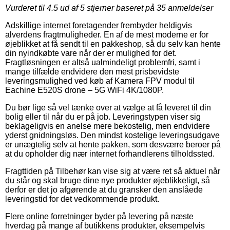
Vurderet til
4.5
ud af 5 stjerner baseret på
35
anmeldelser
Adskillige internet foretagender frembyder heldigvis
alverdens fragtmuligheder. En af de mest moderne er for
øjeblikket at få sendt til en pakkeshop, så du selv kan hente
din nyindkøbte vare når der er mulighed for det.
Fragtløsningen er altså ualmindeligt problemfri, samt i
mange tilfælde endvidere den mest prisbevidste
leveringsmulighed ved køb af Kamera FPV modul til
Eachine E520S drone – 5G WiFi 4K/1080P.
Du bør lige så vel tænke over at vælge at få leveret til din
bolig eller til når du er på job. Leveringstypen viser sig
beklageligvis en anelse mere bekostelig, men endvidere
yderst gnidningsløs. Den mindst kostelige leveringsudgave
er unægtelig selv at hente pakken, som desværre beroer på
at du opholder dig nær internet forhandlerens tilholdssted.
Fragttiden på Tilbehør kan vise sig at være ret så aktuel når
du står og skal bruge dine nye produkter øjeblikkeligt, så
derfor er det jo afgørende at du gransker den anslåede
leveringstid for det vedkommende produkt.
Flere online forretninger byder på levering på næste
hverdag på mange af butikkens produkter, eksempelvis