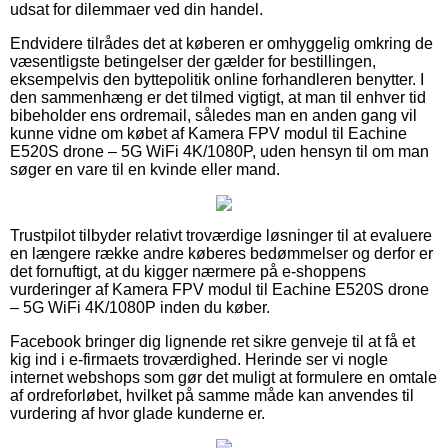
udsat for dilemmaer ved din handel.
Endvidere tilrådes det at køberen er omhyggelig omkring de
væsentligste betingelser der gælder for bestillingen,
eksempelvis den byttepolitik online forhandleren benytter. I
den sammenhæng er det tilmed vigtigt, at man til enhver tid
bibeholder ens ordremail, således man en anden gang vil
kunne vidne om købet af Kamera FPV modul til Eachine
E520S drone – 5G WiFi 4K/1080P, uden hensyn til om man
søger en vare til en kvinde eller mand.
Trustpilot tilbyder relativt troværdige løsninger til at evaluere
en længere række andre køberes bedømmelser og derfor er
det fornuftigt, at du kigger nærmere på e-shoppens
vurderinger af Kamera FPV modul til Eachine E520S drone
– 5G WiFi 4K/1080P inden du køber.
Facebook bringer dig lignende ret sikre genveje til at få et
kig ind i e-firmaets troværdighed. Herinde ser vi nogle
internet webshops som gør det muligt at formulere en omtale
af ordreforløbet, hvilket på samme måde kan anvendes til
vurdering af hvor glade kunderne er.