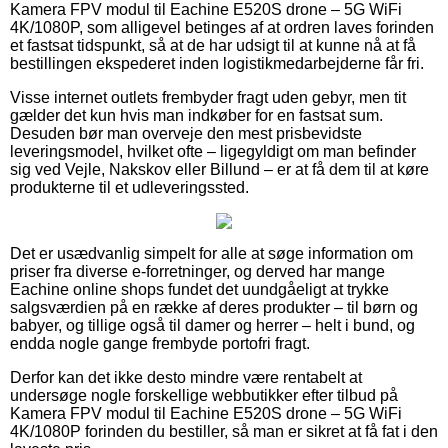
Kamera FPV modul til Eachine E520S drone – 5G WiFi
4K/1080P, som alligevel betinges af at ordren laves forinden
et fastsat tidspunkt, så at de har udsigt til at kunne nå at få
bestillingen ekspederet inden logistikmedarbejderne får fri.
Visse internet outlets frembyder fragt uden gebyr, men tit
gælder det kun hvis man indkøber for en fastsat sum.
Desuden bør man overveje den mest prisbevidste
leveringsmodel, hvilket ofte – ligegyldigt om man befinder
sig ved Vejle, Nakskov eller Billund – er at få dem til at køre
produkterne til et udleveringssted.
Det er usædvanlig simpelt for alle at søge information om
priser fra diverse e-forretninger, og derved har mange
Eachine online shops fundet det uundgåeligt at trykke
salgsværdien på en række af deres produkter – til børn og
babyer, og tillige også til damer og herrer – helt i bund, og
endda nogle gange frembyde portofri fragt.
Derfor kan det ikke desto mindre være rentabelt at
undersøge nogle forskellige webbutikker efter tilbud på
Kamera FPV modul til Eachine E520S drone – 5G WiFi
4K/1080P forinden du bestiller, så man er sikret at få fat i den