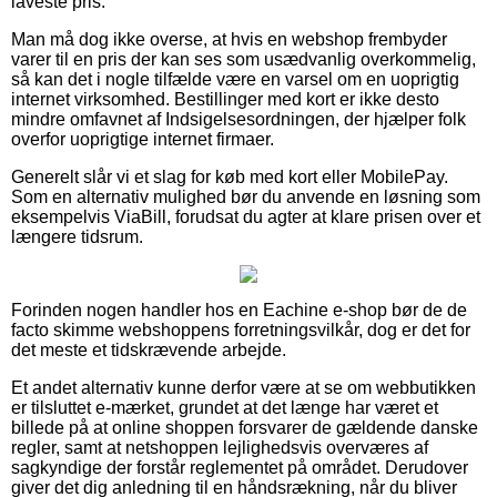
laveste pris.
Man må dog ikke overse, at hvis en webshop frembyder
varer til en pris der kan ses som usædvanlig overkommelig,
så kan det i nogle tilfælde være en varsel om en uoprigtig
internet virksomhed. Bestillinger med kort er ikke desto
mindre omfavnet af Indsigelsesordningen, der hjælper folk
overfor uoprigtige internet firmaer.
Generelt slår vi et slag for køb med kort eller MobilePay.
Som en alternativ mulighed bør du anvende en løsning som
eksempelvis ViaBill, forudsat du agter at klare prisen over et
længere tidsrum.
Forinden nogen handler hos en Eachine e-shop bør de de
facto skimme webshoppens forretningsvilkår, dog er det for
det meste et tidskrævende arbejde.
Et andet alternativ kunne derfor være at se om webbutikken
er tilsluttet e-mærket, grundet at det længe har været et
billede på at online shoppen forsvarer de gældende danske
regler, samt at netshoppen lejlighedsvis overværes af
sagkyndige der forstår reglementet på området. Derudover
giver det dig anledning til en håndsrækning, når du bliver