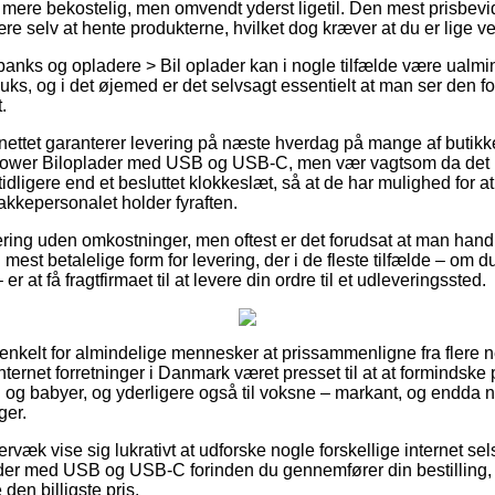
mere bekostelig, men omvendt yderst ligetil. Den mest prisbevid
 være selv at hente produkterne, hvilket dog kræver at du er lige 
nks og opladere > Bil oplader kan i nogle tilfælde være ualmind
uks, og i det øjemed er det selvsagt essentielt at man ser den 
.
å nettet garanterer levering på næste hverdag på mange af butikk
wer Biloplader med USB og USB-C, men vær vagtsom da det 
idligere end et besluttet klokkeslæt, så at de har mulighed for at
akkepersonalet holder fyraften.
ering uden omkostninger, men oftest er det forudsat at man hand
mest betalelige form for levering, der i de fleste tilfælde – om 
er at få fragtfirmaet til at levere din ordre til et udleveringssted.
g enkelt for almindelige mennesker at prissammenligne fra flere 
ernet forretninger i Danmark været presset til at at formindske
rn og babyer, og yderligere også til voksne – markant, og endda
ger.
væk vise sig lukrativt at udforske nogle forskellige internet sel
r med USB og USB-C forinden du gennemfører din bestilling, 
 den billigste pris.