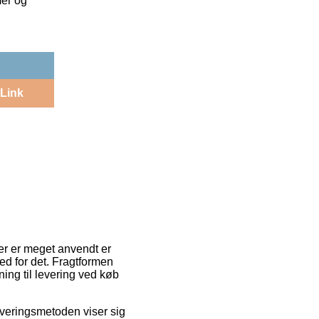
mer og
Link
er er meget anvendt er
d for det. Fragtformen
ing til levering ved køb
everingsmetoden viser sig