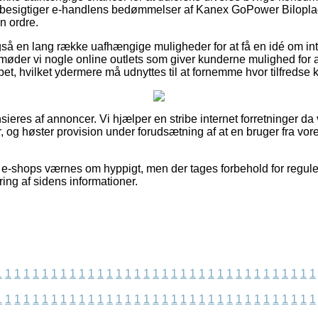
u besigtiger e-handlens bedømmelser af Kanex GoPower Bilo
in ordre.
så en lang række uafhængige muligheder for at få en idé om i
 møder vi nogle online outlets som giver kunderne mulighed for 
et, hvilket ydermere må udnyttes til at fornemme hvor tilfredse 
eres af annoncer. Vi hjælper en stribe internet forretninger da
, og høster provision under forudsætning af at en bruger fra vor
e-shops værnes om hyppigt, men der tages forbehold for regule
ring af sidens informationer.
1
1
1
1
1
1
1
1
1
1
1
1
1
1
1
1
1
1
1
1
1
1
1
1
1
1
1
1
1
1
1
1
1
1
1
1
1
1
1
1
1
1
1
1
1
1
1
1
1
1
1
1
1
1
1
1
1
1
1
1
1
1
1
1
1
1
1
1
1
1