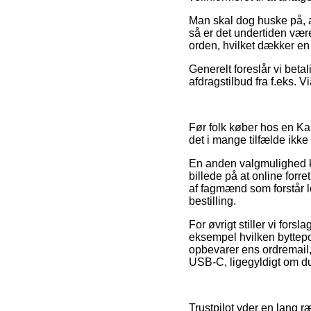
Man skal dog huske på, at
så er det undertiden vær
orden, hvilket dækker en 
Generelt foreslår vi beta
afdragstilbud fra f.eks. Vi
Før folk køber hos en Ka
det i mange tilfælde ikke
En anden valgmulighed ka
billede på at online forr
af fagmænd som forstår lo
bestilling.
For øvrigt stiller vi for
eksempel hvilken byttepol
opbevarer ens ordremail
USB-C, ligegyldigt om du 
Trustpilot yder en lang 