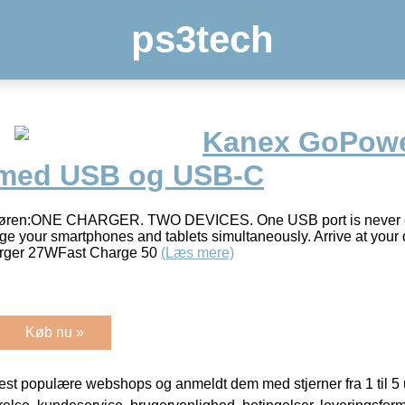
ps3tech
Kanex GoPow
 med USB og USB-C
randøren:ONE CHARGER. TWO DEVICES. One USB port is never
e your smartphones and tablets simultaneously. Arrive at your 
arger 27WFast Charge 50
(Læs mere)
Køb nu »
t populære webshops og anmeldt dem med stjerner fra 1 til 5 ud