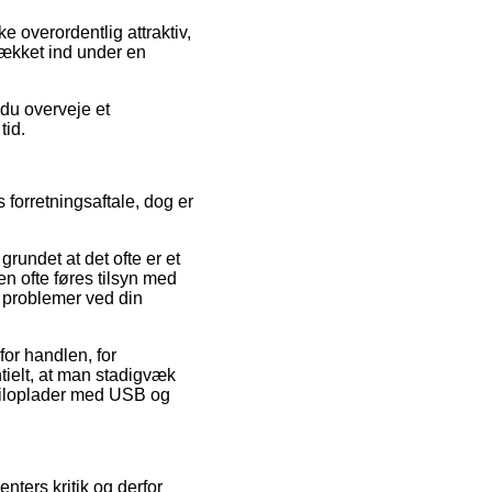
e overordentlig attraktiv,
dækket ind under en
 du overveje et
tid.
forretningsaftale, dog er
rundet at det ofte er et
en ofte føres tilsyn med
r problemer ved din
for handlen, for
tielt, at man stadigvæk
Biloplader med USB og
ters kritik og derfor