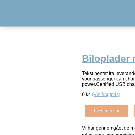
Biloplader
Tekst hentet fra leve
your passenger can charg
power.Certified USB ch
0
kr.
(Vis fragtpris)
Læs mere »
Vi har gennemgået de mes