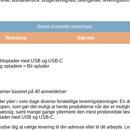
rrelse, kundeservice, brugervenlighed, betingelser, leveringsfor
Bedst anmeldte webshops
Webshop
Stjerner
iloplader med USB og USB-C
 opladere > Bil oplader
jerner baseret på
40
anmeldelser
 yder i vore dage diverse forskellige leveringsløsninger. En d
en, som gør det muligt at hente produkterne når der er mulighe
smæssig, samt mange gange ydermere den mest prisbevidste løsn
plader med USB og USB-C.
e dig at vælge levering til din adresse eller til dit arbejde. L