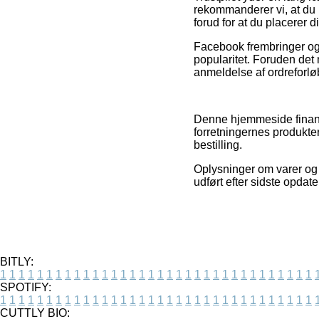
rekommanderer vi, at d
forud for at du placerer d
Facebook frembringer og
popularitet. Foruden det
anmeldelse af ordreforløb
Denne hjemmeside finansi
forretningernes produkter
bestilling.
Oplysninger om varer og 
udført efter sidste opdate
BITLY:
1
1
1
1
1
1
1
1
1
1
1
1
1
1
1
1
1
1
1
1
1
1
1
1
1
1
1
1
1
1
1
1
1
1
SPOTIFY:
1
1
1
1
1
1
1
1
1
1
1
1
1
1
1
1
1
1
1
1
1
1
1
1
1
1
1
1
1
1
1
1
1
1
CUTTLY BIO: