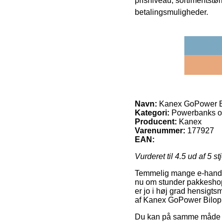
prisniveau, sortimentstø
betalingsmuligheder.
Navn:
Kanex GoPower B
Kategori:
Powerbanks og
Producent:
Kanex
Varenummer:
177927
EAN:
Vurderet til
4.5
ud af 5 st
Temmelig mange e-handler
nu om stunder pakkeshopp
er jo i høj grad hensigt
af Kanex GoPower Bilo
Du kan på samme måde uds