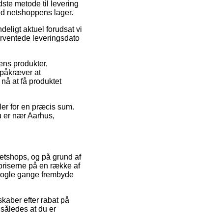
ste metode til levering
ved netshoppens lager.
eligt aktuel forudsat vi
forventede leveringsdato
ens produkter,
påkræver at
 nå at få produktet
ler for en præcis sum.
du er nær Aarhus,
netshops, og på grund af
 priserne på en række af
 nogle gange frembyde
skaber efter rabat på
således at du er