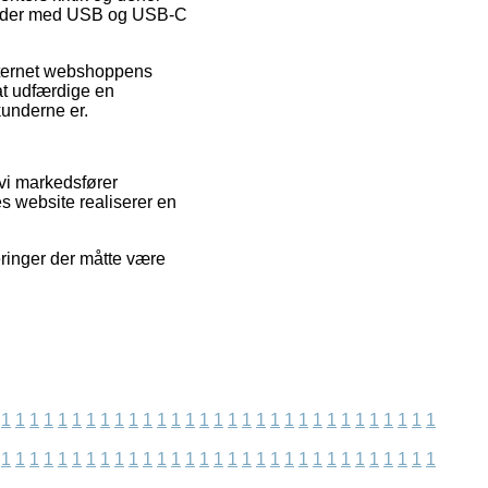
plader med USB og USB-C
nternet webshoppens
at udfærdige en
kunderne er.
 vi markedsfører
es website realiserer en
ringer der måtte være
1
1
1
1
1
1
1
1
1
1
1
1
1
1
1
1
1
1
1
1
1
1
1
1
1
1
1
1
1
1
1
1
1
1
1
1
1
1
1
1
1
1
1
1
1
1
1
1
1
1
1
1
1
1
1
1
1
1
1
1
1
1