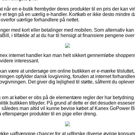
 når en e-butik frembyder deres produkter til en pris der kan virk
e et tegn på en uærlig e-handler. Kortkøb er ikke desto mindre 
overfor uærlige forhandlere på nettet.
linger med kort eller betalinger med mobilen. Som alternativ kan
aBill, i tilfælde af at du har til hensigt at finansiere pengene over 
nex internet handler kan man helt sikkert gennemløbe shoppens 
 videre interessant.
n være at undersøge om online butikken er e-mærke tilsluttet, g
etningen opfylder dansk lovgivning, foruden at internet forhandler
vgivningen. Det giver dig lejlighed til støtte, såfremt du opleve
slag om at køber er obs på de elementære regler der har betydning 
itik butikken tilbyder. På grund af dette er det desuden essesen
, således man altid vil kunne bevise købet af Kanex GoPower 
efterspørger produkter til en pige eller dreng.
række uafhængige chancer for at udforske diverse øvrige konsumen