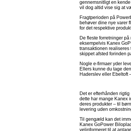
gennemsnitligt en kende 
vil dog altid vise sig at
Fragtperioden på Powerba
behøver dine nye varer fl
for det respektive produkt
De fleste forretninger p
eksempelvis Kanex GoPo
transaktionen realiseres t
skippet afsted forinden p
Nogle e-firmaer yder lev
Ellers kunne du tage den 
Haderslev eller Ebeltoft – 
Det er efterhånden rigti
dette har mange Kanex int
deres produkter – til bø
levering uden omkostnin
Til gengæld kan det immer
Kanex GoPower Biloplade
velinformeret til at antage