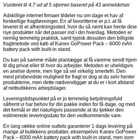
Vurderet til
4.7
ud af 5 stjerner baseret på
43
anmeldelser
Adskillige internet firmaer tildeler nu om dage et hav af
forskellige fragtløsninger. En af favoritterne er p.t. at få
leveret til et afhentningssted, hvor du så nemt kan hente dine
nye produkter når det passer ind i din hverdag. Metoden er
nemlig temmelig praktisk, samt typisk desuden den billigste
fragtmetode ved køb af Kanex GoPower Pack – 6000 mAh
battery pack with built-in stand.
Du kan på samme måde planlægge at få varerne sendt hjem
til dig privat eller til hvor du arbejder. Metoden er uheldigvis
en anelse dyrere, men lige så vel virkelig smertefri. Den
mest prisbevidste mulighed for fragt er dog at du selv henter
produkterne, men dette nødvendiggør at du er i kort afstand
af netbutikkens arbejdslager.
Leveringstidspunktet på er jo temmelig betydningsfuld
såfremt vi har behov for din pakke inden for få dage, og med
det formål er det naturligvis passende at du tjekker den
estimerede leveringsdato for den vedkommende vare.
En lang række online outlets garanterer 1 dags levering på
mange af butikkens produkter, eksempelvis Kanex GoPower
Pack – 6000 mAh battery pack with built-in stand, men som