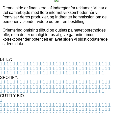
Denne side er finansieret af indtægter fra reklamer. Vi har et
tæt samarbejde med flere internet virksomheder når vi
fremviser deres produkter, og indhenter kommission om de
personer vi sender videre udfører en bestilling.
Orientering omkring tilbud og outlets på nettet opretholdes
ofte, men det er umuligt for os at give garantier imod
korrektioner der potentielt er lavet siden vi sidst opdaterede
sidens data.
BITLY:
1
1
1
1
1
1
1
1
1
1
1
1
1
1
1
1
1
1
1
1
1
1
1
1
1
1
1
1
1
1
1
1
1
1
1
1
1
1
1
1
1
1
1
1
1
1
1
1
1
1
1
1
1
1
1
1
1
1
1
1
1
1
1
1
1
1
1
1
1
1
1
1
1
1
1
1
1
1
1
1
1
1
1
1
1
1
1
1
1
1
1
1
1
1
1
1
1
1
1
1
SPOTIFY:
1
1
1
1
1
1
1
1
1
1
1
1
1
1
1
1
1
1
1
1
1
1
1
1
1
1
1
1
1
1
1
1
1
1
1
1
1
1
1
1
1
1
1
1
1
1
1
1
1
1
1
1
1
1
1
1
1
1
1
1
1
1
1
1
1
1
1
1
1
1
1
1
1
1
1
1
1
1
1
1
1
1
1
1
1
1
1
1
1
1
1
1
1
1
1
1
1
1
1
1
CUTTLY BIO:
1
1
1
1
1
1
1
1
1
1
1
1
1
1
1
1
1
1
1
1
1
1
1
1
1
1
1
1
1
1
1
1
1
1
1
1
1
1
1
1
1
1
1
1
1
1
1
1
1
1
1
1
1
1
1
1
1
1
1
1
1
1
1
1
1
1
1
1
1