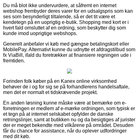
Du må blot ikke undervurdere, at såfremt en internet
webshop frembyder deres varer for en udsalgspris som kan
ses som besynderligt tiltalende, så er det tit være et
kendetegn på en uoprigtig e-butik. Shopping med kort er i
hvert fald omsluttet af en ordning, som beskytter dig som
kunde imod uoprigtige webshops.
Generelt anbefaler vi køb med gængse betalingskort eller
MobilePay. Alternativt kunne du udnytte et afdragstilbud som
fx ViaBill, ifald du foretrækker at finansiere regningen ude i
fremtiden.
Forinden folk køber på en Kanex online virksomhed
behøver de i og for sig se på forhandlerens handelsaftale,
men det er normalt et tidskrævende projekt.
En anden løsning kunne måske være at bemærke om e-
forretningen er medlem af e-mærke ordningen, som typisk er
et tegn på at internet selskabet opfylder de danske
retningslinjer, samt at butikken nu og da besigtiges af jurister
der er meget bekendte med vilkårene på området. Desuden
får du chance for assistance, når du oplever udfordringer
med dit køb.