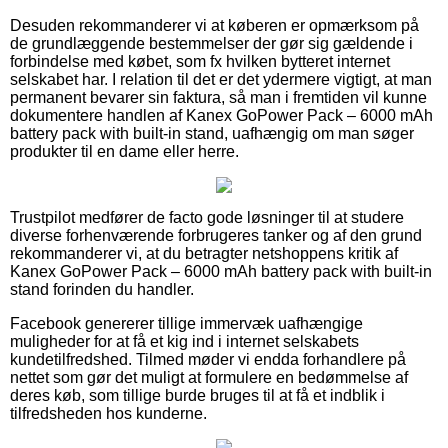
Desuden rekommanderer vi at køberen er opmærksom på
de grundlæggende bestemmelser der gør sig gældende i
forbindelse med købet, som fx hvilken bytteret internet
selskabet har. I relation til det er det ydermere vigtigt, at man
permanent bevarer sin faktura, så man i fremtiden vil kunne
dokumentere handlen af Kanex GoPower Pack – 6000 mAh
battery pack with built-in stand, uafhængig om man søger
produkter til en dame eller herre.
Trustpilot medfører de facto gode løsninger til at studere
diverse forhenværende forbrugeres tanker og af den grund
rekommanderer vi, at du betragter netshoppens kritik af
Kanex GoPower Pack – 6000 mAh battery pack with built-in
stand forinden du handler.
Facebook genererer tillige immervæk uafhængige
muligheder for at få et kig ind i internet selskabets
kundetilfredshed. Tilmed møder vi endda forhandlere på
nettet som gør det muligt at formulere en bedømmelse af
deres køb, som tillige burde bruges til at få et indblik i
tilfredsheden hos kunderne.