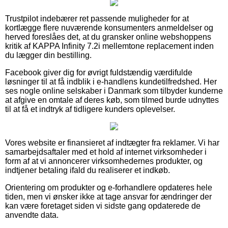
Trustpilot indebærer ret passende muligheder for at
kortlægge flere nuværende konsumenters anmeldelser og
herved foreslåes det, at du gransker online webshoppens
kritik af KAPPA Infinity 7.2i mellemtone replacement inden
du lægger din bestilling.
Facebook giver dig for øvrigt fuldstændig værdifulde
løsninger til at få indblik i e-handlens kundetilfredshed. Her
ses nogle online selskaber i Danmark som tilbyder kunderne
at afgive en omtale af deres køb, som tilmed burde udnyttes
til at få et indtryk af tidligere kunders oplevelser.
Vores website er finansieret af indtægter fra reklamer. Vi har
samarbejdsaftaler med et hold af internet virksomheder i
form af at vi annoncerer virksomhedernes produkter, og
indtjener betaling ifald du realiserer et indkøb.
Orientering om produkter og e-forhandlere opdateres hele
tiden, men vi ønsker ikke at tage ansvar for ændringer der
kan være foretaget siden vi sidste gang opdaterede de
anvendte data.