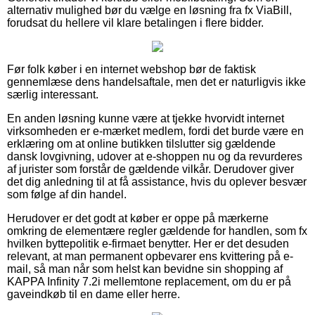
alternativ mulighed bør du vælge en løsning fra fx ViaBill,
forudsat du hellere vil klare betalingen i flere bidder.
Før folk køber i en internet webshop bør de faktisk
gennemlæse dens handelsaftale, men det er naturligvis ikke
særlig interessant.
En anden løsning kunne være at tjekke hvorvidt internet
virksomheden er e-mærket medlem, fordi det burde være en
erklæring om at online butikken tilslutter sig gældende
dansk lovgivning, udover at e-shoppen nu og da revurderes
af jurister som forstår de gældende vilkår. Derudover giver
det dig anledning til at få assistance, hvis du oplever besvær
som følge af din handel.
Herudover er det godt at køber er oppe på mærkerne
omkring de elementære regler gældende for handlen, som fx
hvilken byttepolitik e-firmaet benytter. Her er det desuden
relevant, at man permanent opbevarer ens kvittering på e-
mail, så man når som helst kan bevidne sin shopping af
KAPPA Infinity 7.2i mellemtone replacement, om du er på
gaveindkøb til en dame eller herre.