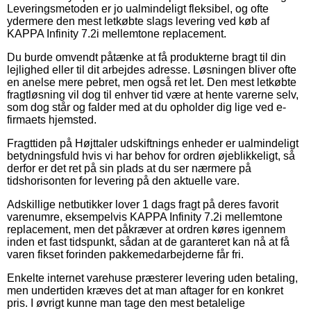
Leveringsmetoden er jo ualmindeligt fleksibel, og ofte
ydermere den mest letkøbte slags levering ved køb af
KAPPA Infinity 7.2i mellemtone replacement.
Du burde omvendt påtænke at få produkterne bragt til din
lejlighed eller til dit arbejdes adresse. Løsningen bliver ofte
en anelse mere pebret, men også ret let. Den mest letkøbte
fragtløsning vil dog til enhver tid være at hente varerne selv,
som dog står og falder med at du opholder dig lige ved e-
firmaets hjemsted.
Fragttiden på Højttaler udskiftnings enheder er ualmindeligt
betydningsfuld hvis vi har behov for ordren øjeblikkeligt, så
derfor er det ret på sin plads at du ser nærmere på
tidshorisonten for levering på den aktuelle vare.
Adskillige netbutikker lover 1 dags fragt på deres favorit
varenumre, eksempelvis KAPPA Infinity 7.2i mellemtone
replacement, men det påkræver at ordren køres igennem
inden et fast tidspunkt, sådan at de garanteret kan nå at få
varen fikset forinden pakkemedarbejderne får fri.
Enkelte internet varehuse præsterer levering uden betaling,
men undertiden kræves det at man aftager for en konkret
pris. I øvrigt kunne man tage den mest betalelige