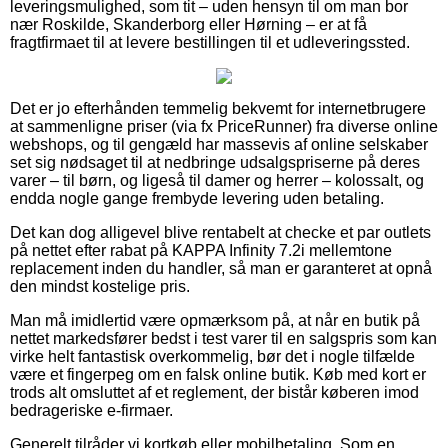
leveringsmulighed, som tit – uden hensyn til om man bor
nær Roskilde, Skanderborg eller Hørning – er at få
fragtfirmaet til at levere bestillingen til et udleveringssted.
Det er jo efterhånden temmelig bekvemt for internetbrugere
at sammenligne priser (via fx PriceRunner) fra diverse online
webshops, og til gengæld har massevis af online selskaber
set sig nødsaget til at nedbringe udsalgspriserne på deres
varer – til børn, og ligeså til damer og herrer – kolossalt, og
endda nogle gange frembyde levering uden betaling.
Det kan dog alligevel blive rentabelt at checke et par outlets
på nettet efter rabat på KAPPA Infinity 7.2i mellemtone
replacement inden du handler, så man er garanteret at opnå
den mindst kostelige pris.
Man må imidlertid være opmærksom på, at når en butik på
nettet markedsfører bedst i test varer til en salgspris som kan
virke helt fantastisk overkommelig, bør det i nogle tilfælde
være et fingerpeg om en falsk online butik. Køb med kort er
trods alt omsluttet af et reglement, der bistår køberen imod
bedrageriske e-firmaer.
Generelt tilråder vi kortkøb eller mobilbetaling. Som en