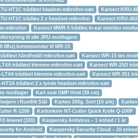
øs lommesender til KRU-482
7U-HT1C trådløst headset-mikrofon-sæt
Karsect KRU-48
7U-HT1C trådløs 2 x headset-mikrofon
Karsect KRU-482
me-mikrofon
Karsect MWR-5 trådløs in-ear monitor-modta
forsyning til alle JRU-modtagere
00 Mhz) lommesender til WR-15
rådløst håndholdt mikrofon-sæt
Karsect WR-15 løs modt
LT4A trådløst klemme-mikrofon-sæt
Karsect WR-25D trå
-LT4A trådløst klemme-mikrofon-sæt
Karsect WR-351 tr
HT3A trådløst 2 x tynde headset-mikrofon-sæt
løs modtager
Kart seat OMP Hvid (38 cm)
ivejern i Rustfrit Stål
Karton 300g. Sort (10 ark)
Karton 
utter R-1200
Kartonkniv NT-Cutter Quick Knife Q-100P
5 linieret (100)
Kaspersky Antivirus – 1 enhed / 1 år
curity for Android
Kaspersky Security Cloud – 20 enheder