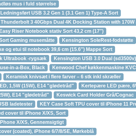
dløs mus i fuld størrelse
edningsført USB 3.2 Gen 1 (3.1 Gen 1) Type-A Sort
Thunderbolt 3 40Gbps Dual 4K Docking Station with 170W
asy Riser Notebook stativ Sort 43,2 cm (17″)
 Sort Gaming musemåtte
Kensington SoleRest-fodstøtte
 og etui til notebook 39,6 cm (15.6″) Mappe Sort
ek Ultrabook -rygsæk
Kensington USB 3.0 Dual (sd3500v)
use-in-a-Box, Black
Kenwood Chef køkkenmaskine KV
Keramisk knivsæt i flere farver – 6 stk inkl skræller
ED, 1,5W (15W), E14 "glødetråd"
Kertepære LED pære, 6
5W), E14 "glødetråd"
Keswick Card Holder Grå/Cognac
USB ladetester
KEY Case Soft TPU cover til iPhone 11 P
 cover til iPhone X/XS, Sort
iPhone X/XS, Gennemsigtigt
over (coated), iPhone 6/7/8/SE, Mørkeblå