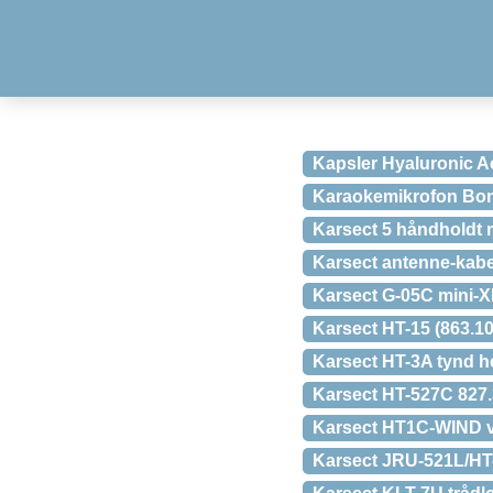
Kapsler Hyaluronic Ac
Karaokemikrofon Bont
Karsect 5 håndholdt 
Karsect antenne-kabe
Karsect G-05C mini-X
Karsect HT-15 (863.1
Karsect HT-3A tynd h
Karsect HT-527C 827.
Karsect HT1C-WIND vi
Karsect JRU-521L/HT-