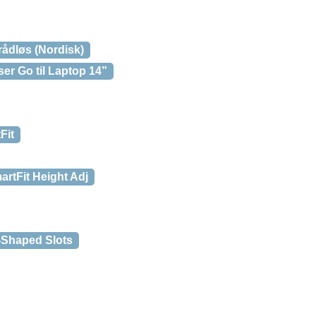
ådløs (Nordisk)
er Go til Laptop 14”
Fit
rtFit Height Adj
-Shaped Slots