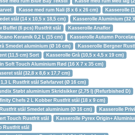
sse med rum Blue Bay Tekstil
Kasse med rum Med låg (24
arvet
Kasse med rum Nali (8 x 6 x 26 cm)
Kasserolle (1
det stål (14 x 10,5 x 18,5 cm)
Kasserolle Aluminium (32 X
Buffet (6 pcs) Rustfrit stål
Kasserolle Anaflor
lcano Keramik 0,2 L (15 cm)
Kasserolle Autumn Porcelæn 
rå Smedet aluminium (Ø 16 cm)
Kasserolle Bergner Rustfr
ent (11,5 cm) Sort
Kasserolle Grå (10,5 x 4,5 x 19 cm)
ttin Soft Touch Aluminium Rød (16 X 7 x 35 cm)
seret stål (32,8 x 8,6 x 17,7 cm)
,3 L Rustfrit stål Sølvfarvet (Ø 16 cm)
ndix Støbt aluminium Skridsikker (2,75 l) (Refurbished D)
inity Chefs 2 L Kobber Rustfrit stål (18 x 9 cm)
 Rustfrit stål Smedet aluminium (Ø 16 cm)
Kasserolle Priv
rt Touch Rustfrit stål
Kasserolle Pyrex Origin+ Alumini
 Rustfrit stål