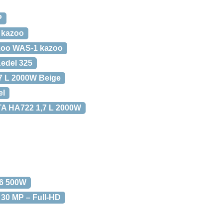
P
 kazoo
zoo WAS-1 kazoo
edel 325
,7 L 2000W Beige
el
TA HA722 1,7 L 2000W
76 500W
30 MP – Full-HD