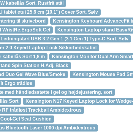
kabellås Sort, Rustfrit stål
ablet etui 25,6 cm (10.1″) Cover Sort, Sølv
ering til skrivebord
Kensington Keyboard AdvanceFit tr
 WristRe.ErgoSoft Gel
Kensington Laptop stand EasyRis
edningsført USB 3.2 Gen 1 (3.1 Gen 1) Type-C Sort, Sølv
er 2.0 Keyed Laptop Lock Sikkerhedskabel
 kabellås Sort 1,8 m
Kensington Monitor Dual Arm Smart
tand Spin Station H.Adj. Black
ad Duo Gel Wave Blue/Smoke
Kensington Mouse Pad Sma
t Ergo trådløs
 med håndledsstøtte i gel og højdejustering, sort
lås Sort
Kensington N17 Keyed Laptop Lock for Wedge
 RF trådløst Trackball Ambidextrous
Cool-Gel Seat Cushion
us Bluetooth Laser 1000 dpi Ambidextrous