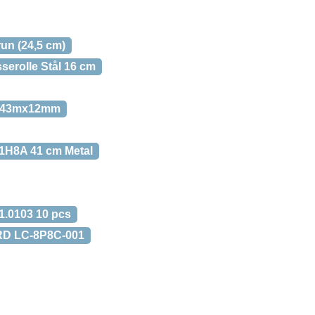
un (24,5 cm)
serolle Stål 16 cm
mx43mx12mm
1H8A 41 cm Metal
1.0103 10 pcs
IRD LC-8P8C-001