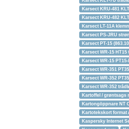
Karsect KLT-7U trådl
Karsect KRU-481 KLT
Karsect KRU-482 KLT
Karsect LT-11A klem
Karsect PS-JRU strøm
Karsect PT-15 (863.1
Karsect WR-15 HT15 t
Karsect WR-15 PT15-
Karsect WR-351 PT35
Karsect WR-352 PT35-
Karsect WR-352 tråd
Kartoffel / grøntsags r
Kartongöppnare NT C
Kartotekskort format A
Kaspersky Internet Se