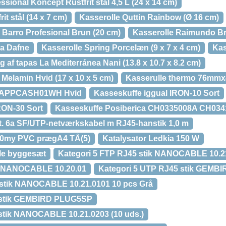
ssional Koncept Rustfrit stål 4,5 L (24 x 14 cm)
it stål (14 x 7 cm)
Kasserolle Quttin Rainbow (Ø 16 cm)
Barro Profesional Brun (20 cm)
Kasserolle Raimundo Br
ra Dafne
Kasserolle Spring Porcelæn (9 x 7 x 4 cm)
Kas
ng af tapas La Mediterránea Nani (13.8 x 10.7 x 8.2 cm)
e Melamin Hvid (17 x 10 x 5 cm)
Kasserulle thermo 76m
! APPCASH01WH Hvid
Kasseskuffe iggual IRON-10 Sort
RON-30 Sort
Kasseskuffe Posiberica CH0335008A CH034
t. 6a SF/UTP-netværkskabel m RJ45-hanstik 1,0 m
70my PVC prægA4 TÅ(5)
Katalysator Ledkia 150 W
le byggesæt
Kategori 5 FTP RJ45 stik NANOCABLE 10.2
l NANOCABLE 10.20.01
Kategori 5 UTP RJ45 stik GEMB
 stik NANOCABLE 10.21.0101 10 pcs Grå
5 stik GEMBIRD PLUG5SP
stik NANOCABLE 10.21.0203 (10 uds.)