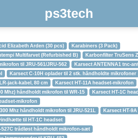
ps3tech
id Elizabeth Arden (30 pcs)
Karabiners (3 Pack)
empi Multifarvet (Refurbished B)
Karbonfilter TruSens 
mikrofon til JRU-561/JRU-562
Karsect ANTENNA1 tnc-an
l
Karsect C-10H oplader til 2 stk. håndholdte mikrofoner
LR-jack-kabel, 80 cm
Karsect HT-11A headset-mikrofon
00 Mhz) håndholdt mikrofon til WR-15
Karsect HT-1C head
eadset-mikrofon
300 Mhz håndholdt mikrofon til JRU-521L
Karsect HT-9A
ndhætte til HT-1C headset
527C trådløst håndholdt mikrofon-sæt