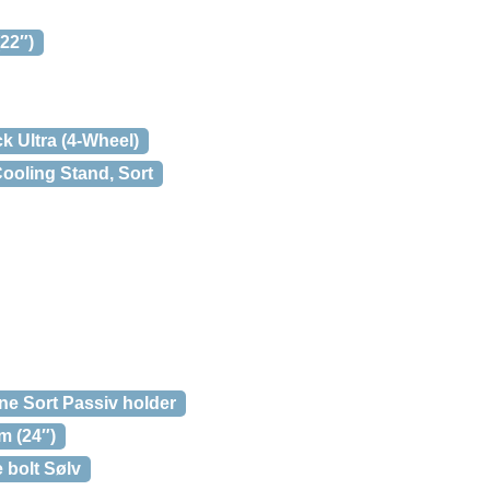
(22″)
 Ultra (4-Wheel)
ooling Stand, Sort
ne Sort Passiv holder
m (24″)
 bolt Sølv