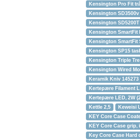
Kensington Pro Fit trå
Kensington SD3500v L
Kensington SD5200T 
Kensington SmartFit E
Kensington SmartFit
Kensington SP15 taske
Kensington Triple Tr
Kensington Wired Mo
Keramik Kniv 145273
Kertepære Filament L
Kertepære LED, 2W (2
Kettle 2,5
Keweisi 
KEY Core Case Coated
KEY Core Case grip, 
Key Core Case Hard c