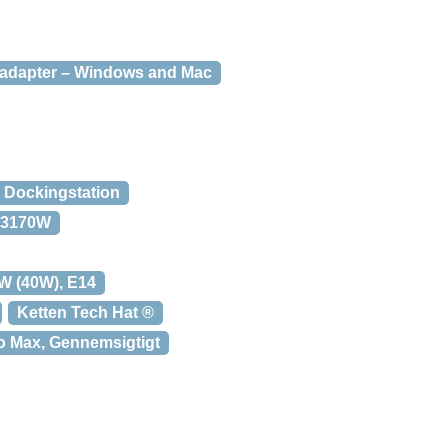
 adapter – Windows and Mac
 Dockingstation
C3170W
W (40W), E14
Ketten Tech Hat ®
ro Max, Gennemsigtigt