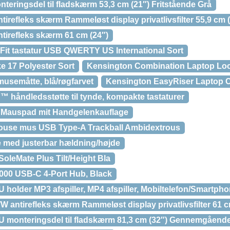
eringsdel til fladskærm 53,3 cm (21″) Fritstående Grå
irefleks skærm Rammeløst display privatlivsfilter 55,9 cm 
tirefleks skærm 61 cm (24″)
it tastatur USB QWERTY US International Sort
 17 Polyester Sort
Kensington Combination Laptop Lock
usemåtte, blå/røgfarvet
Kensington EasyRiser Laptop C
 håndledsstøtte til tynde, kompakte tastaturer
 Mauspad mit Handgelenkauflage
ouse mus USB Type-A Trackball Ambidextrous
 med justerbar hældning/højde
oleMate Plus Tilt/Height Bla
00 USB-C 4-Port Hub, Black
older MP3 afspiller, MP4 afspiller, Mobiltelefon/Smartpho
antirefleks skærm Rammeløst display privatlivsfilter 61 c
monteringsdel til fladskærm 81,3 cm (32″) Gennemgående