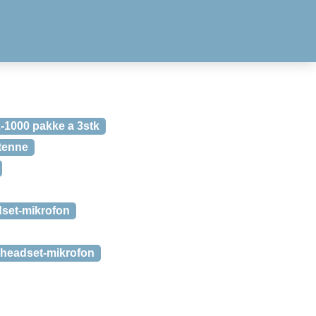
Z-1000 pakke a 3stk
tenne
set-mikrofon
 headset-mikrofon