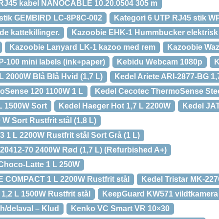
 RJ45 kabel NANOCABLE 10.20.0504 305 m
 stik GEMBIRD LC-8P8C-002
Kategori 6 UTP RJ45 stik W
de kattekillinger.
Kazoobie EHK-1 Hummbucker elektrisk
Kazoobie Lanyard LK-1 kazoo med rem
Kazoobie Wa
-100 mini labels (ink+paper)
Kebidu Webcam 1080p
K
 L 2000W Blå Blå Hvid (1,7 L)
Kedel Ariete ARI-2877-BG 1
oSense 120 1100W 1 L
Kedel Cecotec ThermoSense Ste
L 1500W Sort
Kedel Haeger Hot 1,7 L 2200W
Kedel JA
 Sort Rustfrit stål (1,8 L)
 1 L 2200W Rustfrit stål Sort Grå (1 L)
20412-70 2400W Rød (1,7 L) (Refurbished A+)
Choco-Latte 1 L 250W
 COMPACT 1 L 2200W Rustfrit stål
Kedel Tristar MK-22
1,2 L 1500W Rustfrit stål
KeepGuard KW571 vildtkamera 
th/delaval – Klud
Kenko VC Smart VR 10×30