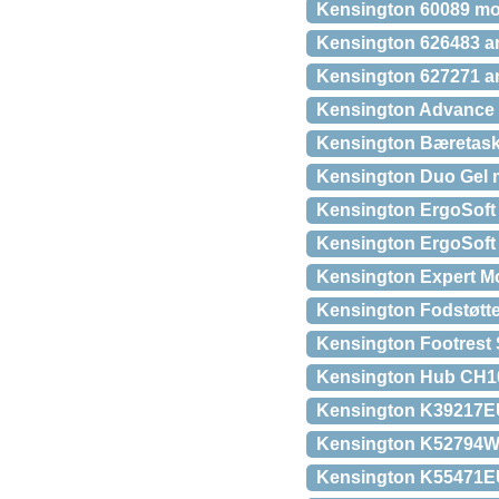
Kensington 60089 mont
Kensington 626483 ant
Kensington 627271 an
Kensington Advance F
Kensington Bæretaske
Kensington Duo Gel m
Kensington ErgoSoft ™
Kensington ErgoSoft
Kensington Expert M
Kensington Fodstøtte
Kensington Footrest S
Kensington Hub CH10
Kensington K39217EU h
Kensington K52794WW 
Kensington K55471EU 