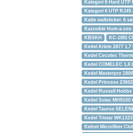
Kategori 6 Hard UTP
Kategori 6 UTP RJ45
Katte wallsticker. 6 sø
Kazoobie Hum-a-zoo
KBSKH
KC-18IS CP
Kedel Ariete 2877 1,7
Kedel Cecotec Therm
Kedel COMELEC 1,8 
Kedel Masterpro 1800 W
Kedel Princess 236023
Kedel Russell Hobbs 
Kedel Solac MH9100 
Kedel Taurus SELENE
Kedel Tristar WK1323 
Kelnet Microfiber Clo