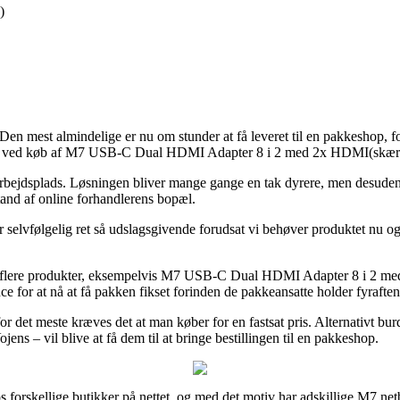
)
en mest almindelige er nu om stunder at få leveret til en pakkeshop, fordi 
tform ved køb af M7 USB-C Dual HDMI Adapter 8 i 2 med 2x HDMI(skæ
in arbejdsplads. Løsningen bliver mange gange en tak dyrere, men desuden
tand af online forhandlerens bopæl.
lvfølgelig ret så udslagsgivende forudsat vi behøver produktet nu og h
på flere produkter, eksempelvis M7 USB-C Dual HDMI Adapter 8 i 2 me
e for at nå at få pakken fikset forinden de pakkeansatte holder fyraften
 det meste kræves det at man køber for en fastsat pris. Alternativt burd
ns – vil blive at få dem til at bringe bestillingen til en pakkeshop.
os forskellige butikker på nettet, og med det motiv har adskillige M7 n