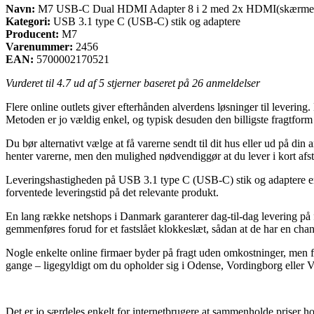
Navn:
M7 USB-C Dual HDMI Adapter 8 i 2 med 2x HDMI(skærme
Kategori:
USB 3.1 type C (USB-C) stik og adaptere
Producent:
M7
Varenummer:
2456
EAN:
5700002170521
Vurderet til
4.7
ud af 5 stjerner baseret på
26
anmeldelser
Flere online outlets giver efterhånden alverdens løsninger til levering. D
Metoden er jo vældig enkel, og typisk desuden den billigste frag
Du bør alternativt vælge at få varerne sendt til dit hus eller ud på d
henter varerne, men den mulighed nødvendiggør at du lever i kort afs
Leveringshastigheden på USB 3.1 type C (USB-C) stik og adaptere er se
forventede leveringstid på det relevante produkt.
En lang række netshops i Danmark garanterer dag-til-dag levering 
gemmenføres forud for et fastslået klokkeslæt, sådan at de har en chanc
Nogle enkelte online firmaer byder på fragt uden omkostninger, men for
gange – ligegyldigt om du opholder sig i Odense, Vordingborg eller Voje
Det er jo særdeles enkelt for internetbrugere at sammenholde priser h