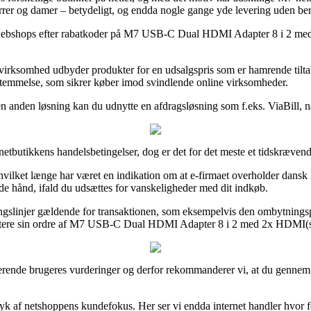
l herrer og damer – betydeligt, og endda nogle gange yde levering uden be
ine webshops efter rabatkoder på M7 USB-C Dual HDMI Adapter 8 i 2 me
t virksomhed udbyder produkter for en udsalgspris som er hamrende tilta
vbestemmelse, som sikrer køber imod svindlende online virksomheder.
n anden løsning kan du udnytte en afdragsløsning som f.eks. ViaBill, nå
netbutikkens handelsbetingelser, dog er det for det meste et tidskrævend
, hvilket længe har været en indikation om at e-firmaet overholder dansk 
nde hånd, ifald du udsættes for vanskeligheder med dit indkøb.
tningslinjer gældende for transaktionen, som eksempelvis den ombytnings
mentere sin ordre af M7 USB-C Dual HDMI Adapter 8 i 2 med 2x HDMI(sk
ksisterende brugeres vurderinger og derfor rekommanderer vi, at du g
ryk af netshoppens kundefokus. Her ser vi endda internet handler hvor f