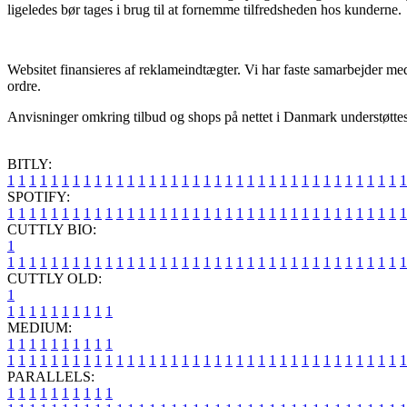
ligeledes bør tages i brug til at fornemme tilfredsheden hos kunderne.
Websitet finansieres af reklameindtægter. Vi har faste samarbejder me
ordre.
Anvisninger omkring tilbud og shops på nettet i Danmark understøttes ti
BITLY:
1
1
1
1
1
1
1
1
1
1
1
1
1
1
1
1
1
1
1
1
1
1
1
1
1
1
1
1
1
1
1
1
1
1
1
1
1
SPOTIFY:
1
1
1
1
1
1
1
1
1
1
1
1
1
1
1
1
1
1
1
1
1
1
1
1
1
1
1
1
1
1
1
1
1
1
1
1
1
CUTTLY BIO:
1
1
1
1
1
1
1
1
1
1
1
1
1
1
1
1
1
1
1
1
1
1
1
1
1
1
1
1
1
1
1
1
1
1
1
1
1
1
CUTTLY OLD:
1
1
1
1
1
1
1
1
1
1
1
MEDIUM:
1
1
1
1
1
1
1
1
1
1
1
1
1
1
1
1
1
1
1
1
1
1
1
1
1
1
1
1
1
1
1
1
1
1
1
1
1
1
1
1
1
1
1
1
1
1
1
PARALLELS:
1
1
1
1
1
1
1
1
1
1