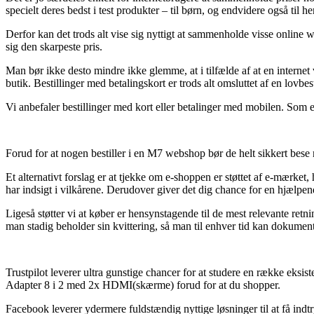
specielt deres bedst i test produkter – til børn, og endvidere også ti
Derfor kan det trods alt vise sig nyttigt at sammenholde visse onl
sig den skarpeste pris.
Man bør ikke desto mindre ikke glemme, at i tilfælde af at en interne
butik. Bestillinger med betalingskort er trods alt omsluttet af en lo
Vi anbefaler bestillinger med kort eller betalinger med mobilen. Som e
Forud for at nogen bestiller i en M7 webshop bør de helt sikkert bese 
Et alternativt forslag er at tjekke om e-shoppen er støttet af e-mærket
har indsigt i vilkårene. Derudover giver det dig chance for en hjælpe
Ligeså støtter vi at køber er hensynstagende til de mest relevante re
man stadig beholder sin kvittering, så man til enhver tid kan doku
Trustpilot leverer ultra gunstige chancer for at studere en række e
Adapter 8 i 2 med 2x HDMI(skærme) forud for at du shopper.
Facebook leverer ydermere fuldstændig nyttige løsninger til at få indt