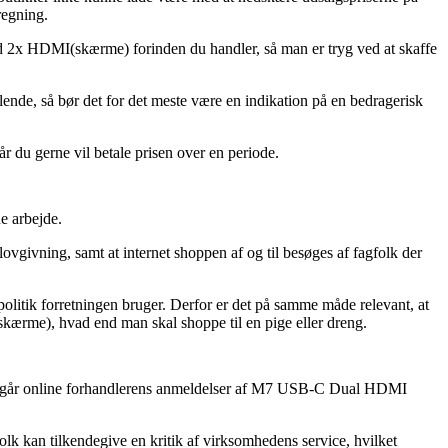
regning.
d 2x HDMI(skærme) forinden du handler, så man er tryg ved at skaffe
lende, så bør det for det meste være en indikation på en bedragerisk
r du gerne vil betale prisen over en periode.
e arbejde.
lovgivning, samt at internet shoppen af og til besøges af fagfolk der
politik forretningen bruger. Derfor er det på samme måde relevant, at
ærme), hvad end man skal shoppe til en pige eller dreng.
ennemgår online forhandlerens anmeldelser af M7 USB-C Dual HDMI
olk kan tilkendegive en kritik af virksomhedens service, hvilket