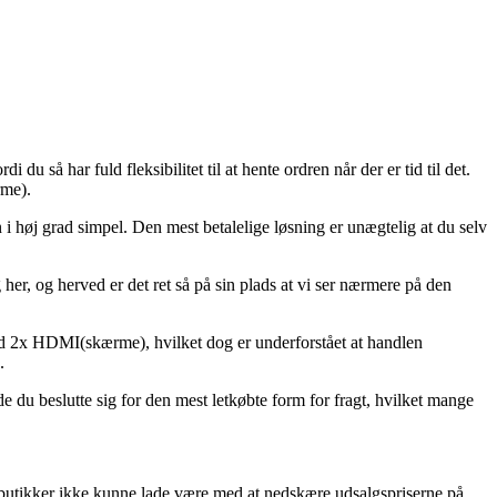
du så har fuld fleksibilitet til at hente ordren når der er tid til det.
rme).
 i høj grad simpel. Den mest betalelige løsning er unægtelig at du selv
er, og herved er det ret så på sin plads at vi ser nærmere på den
d 2x HDMI(skærme), hvilket dog er underforstået at handlen
.
e du beslutte sig for den mest letkøbte form for fragt, hvilket mange
etbutikker ikke kunne lade være med at nedskære udsalgspriserne på