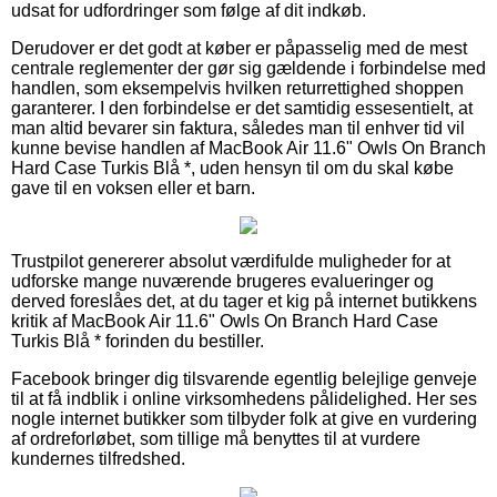
udsat for udfordringer som følge af dit indkøb.
Derudover er det godt at køber er påpasselig med de mest
centrale reglementer der gør sig gældende i forbindelse med
handlen, som eksempelvis hvilken returrettighed shoppen
garanterer. I den forbindelse er det samtidig essesentielt, at
man altid bevarer sin faktura, således man til enhver tid vil
kunne bevise handlen af MacBook Air 11.6" Owls On Branch
Hard Case Turkis Blå *, uden hensyn til om du skal købe
gave til en voksen eller et barn.
Trustpilot genererer absolut værdifulde muligheder for at
udforske mange nuværende brugeres evalueringer og
derved foreslåes det, at du tager et kig på internet butikkens
kritik af MacBook Air 11.6" Owls On Branch Hard Case
Turkis Blå * forinden du bestiller.
Facebook bringer dig tilsvarende egentlig belejlige genveje
til at få indblik i online virksomhedens pålidelighed. Her ses
nogle internet butikker som tilbyder folk at give en vurdering
af ordreforløbet, som tillige må benyttes til at vurdere
kundernes tilfredshed.