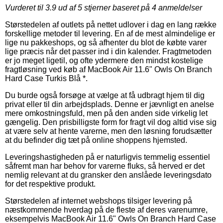
Vurderet til
3.9
ud af 5 stjerner baseret på
4
anmeldelser
Størstedelen af outlets på nettet udlover i dag en lang række
forskellige metoder til levering. En af de mest almindelige er
lige nu pakkeshops, og så afhenter du blot de købte varer
lige præcis når det passer ind i din kalender. Fragtmetoden
er jo meget ligetil, og ofte ydermere den mindst kostelige
fragtløsning ved køb af MacBook Air 11.6" Owls On Branch
Hard Case Turkis Blå *.
Du burde også forsøge at vælge at få udbragt hjem til dig
privat eller til din arbejdsplads. Denne er jævnligt en anelse
mere omkostningsfuld, men på den anden side virkelig let
gængelig. Den prisbilligste form for fragt vil dog altid vise sig
at være selv at hente varerne, men den løsning forudsætter
at du befinder dig tæt på online shoppens hjemsted.
Leveringshastigheden på er naturligvis temmelig essentiel
såfremt man har behov for varerne fluks, så herved er det
nemlig relevant at du gransker den anslåede leveringsdato
for det respektive produkt.
Størstedelen af internet webshops tilsiger levering på
næstkommende hverdag på de fleste af deres varenumre,
eksempelvis MacBook Air 11.6" Owls On Branch Hard Case