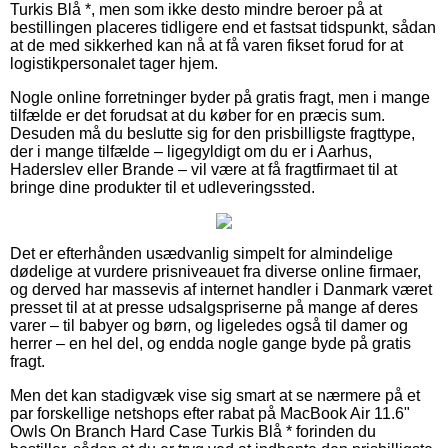
Turkis Blå *, men som ikke desto mindre beroer på at
bestillingen placeres tidligere end et fastsat tidspunkt, sådan
at de med sikkerhed kan nå at få varen fikset forud for at
logistikpersonalet tager hjem.
Nogle online forretninger byder på gratis fragt, men i mange
tilfælde er det forudsat at du køber for en præcis sum.
Desuden må du beslutte sig for den prisbilligste fragttype,
der i mange tilfælde – ligegyldigt om du er i Aarhus,
Haderslev eller Brande – vil være at få fragtfirmaet til at
bringe dine produkter til et udleveringssted.
Det er efterhånden usædvanlig simpelt for almindelige
dødelige at vurdere prisniveauet fra diverse online firmaer,
og derved har massevis af internet handler i Danmark været
presset til at at presse udsalgspriserne på mange af deres
varer – til babyer og børn, og ligeledes også til damer og
herrer – en hel del, og endda nogle gange byde på gratis
fragt.
Men det kan stadigvæk vise sig smart at se nærmere på et
par forskellige netshops efter rabat på MacBook Air 11.6"
Owls On Branch Hard Case Turkis Blå * forinden du