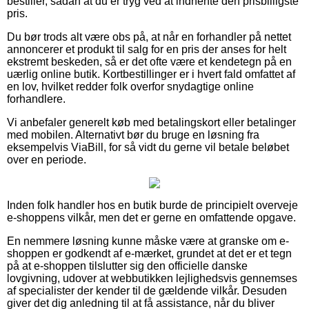
bestiller, sådan at du er tryg ved at indhente den prisbilligste
pris.
Du bør trods alt være obs på, at når en forhandler på nettet
annoncerer et produkt til salg for en pris der anses for helt
ekstremt beskeden, så er det ofte være et kendetegn på en
uærlig online butik. Kortbestillinger er i hvert fald omfattet af
en lov, hvilket redder folk overfor snydagtige online
forhandlere.
Vi anbefaler generelt køb med betalingskort eller betalinger
med mobilen. Alternativt bør du bruge en løsning fra
eksempelvis ViaBill, for så vidt du gerne vil betale beløbet
over en periode.
Inden folk handler hos en butik burde de principielt overveje
e-shoppens vilkår, men det er gerne en omfattende opgave.
En nemmere løsning kunne måske være at granske om e-
shoppen er godkendt af e-mærket, grundet at det er et tegn
på at e-shoppen tilslutter sig den officielle danske
lovgivning, udover at webbutikken lejlighedsvis gennemses
af specialister der kender til de gældende vilkår. Desuden
giver det dig anledning til at få assistance, når du bliver