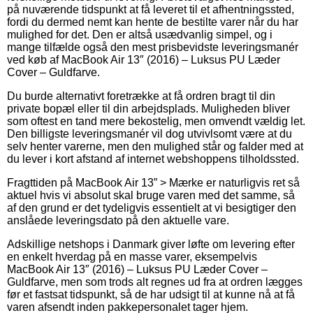
på nuværende tidspunkt at få leveret til et afhentningssted,
fordi du dermed nemt kan hente de bestilte varer når du har
mulighed for det. Den er altså usædvanlig simpel, og i
mange tilfælde også den mest prisbevidste leveringsmanér
ved køb af MacBook Air 13″ (2016) – Luksus PU Læder
Cover – Guldfarve.
Du burde alternativt foretrække at få ordren bragt til din
private bopæl eller til din arbejdsplads. Muligheden bliver
som oftest en tand mere bekostelig, men omvendt vældig let.
Den billigste leveringsmanér vil dog utvivlsomt være at du
selv henter varerne, men den mulighed står og falder med at
du lever i kort afstand af internet webshoppens tilholdssted.
Fragttiden på MacBook Air 13” > Mærke er naturligvis ret så
aktuel hvis vi absolut skal bruge varen med det samme, så
af den grund er det tydeligvis essentielt at vi besigtiger den
anslåede leveringsdato på den aktuelle vare.
Adskillige netshops i Danmark giver løfte om levering efter
en enkelt hverdag på en masse varer, eksempelvis
MacBook Air 13″ (2016) – Luksus PU Læder Cover –
Guldfarve, men som trods alt regnes ud fra at ordren lægges
før et fastsat tidspunkt, så de har udsigt til at kunne nå at få
varen afsendt inden pakkepersonalet tager hjem.