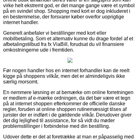
virke helt ekstremt god, er det mange gange være et symbol
på en svindel shop. Shopping med kort er dog inkluderet i
en bestemmelse, der forsvarer køber overfor uoprigtige
internet handler.
Generelt anbefaler vi bestillinger med kort eller
mobilbetaling. Som et alternativ kunne du drage fordel af et
afbetalingstilbud fra fx ViaBill, forudsat du vil finansiere
omkostningerne ude i fremtiden.
Før nogen handler hos en internet forhandler kan de reelt
kigge på shoppens vilkår, men det er almindeligvis ikke
særlig morsomt.
En nemmere løsning er at bemærke om online forretningen
er medlem af e-mærke ordningen, da det bør være et tegn
på at internet shoppen efterkommer de officielle danske
regler, foruden at online shoppen rutinemæssigt tilses af
jurister der er indført i de gældende vilkår. Derudover giver
det dig lejlighed til assistance, for så vidt du møder
problemstillinger i forbindelse med din bestilling.
Udover dette er det at foretrække at man er påpasselig med