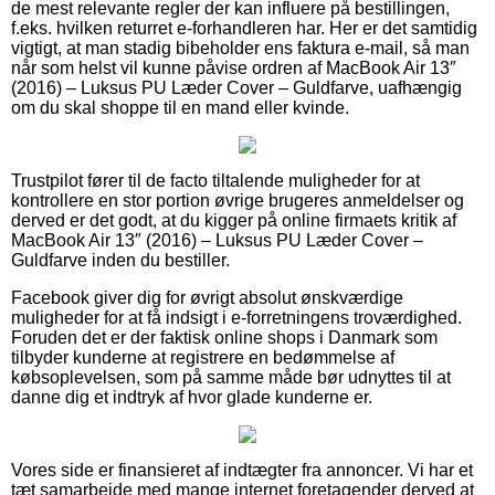
de mest relevante regler der kan influere på bestillingen,
f.eks. hvilken returret e-forhandleren har. Her er det samtidig
vigtigt, at man stadig bibeholder ens faktura e-mail, så man
når som helst vil kunne påvise ordren af MacBook Air 13″
(2016) – Luksus PU Læder Cover – Guldfarve, uafhængig
om du skal shoppe til en mand eller kvinde.
Trustpilot fører til de facto tiltalende muligheder for at
kontrollere en stor portion øvrige brugeres anmeldelser og
derved er det godt, at du kigger på online firmaets kritik af
MacBook Air 13″ (2016) – Luksus PU Læder Cover –
Guldfarve inden du bestiller.
Facebook giver dig for øvrigt absolut ønskværdige
muligheder for at få indsigt i e-forretningens troværdighed.
Foruden det er der faktisk online shops i Danmark som
tilbyder kunderne at registrere en bedømmelse af
købsoplevelsen, som på samme måde bør udnyttes til at
danne dig et indtryk af hvor glade kunderne er.
Vores side er finansieret af indtægter fra annoncer. Vi har et
tæt samarbejde med mange internet foretagender derved at