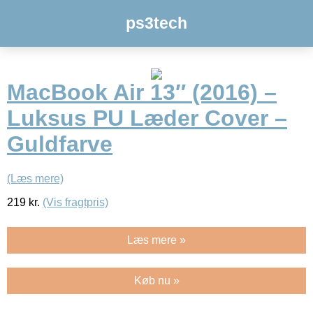
ps3tech
MacBook Air 13″ (2016) –
Luksus PU Læder Cover –
Guldfarve
(Læs mere)
219
kr.
(Vis fragtpris)
Læs mere »
Køb nu »