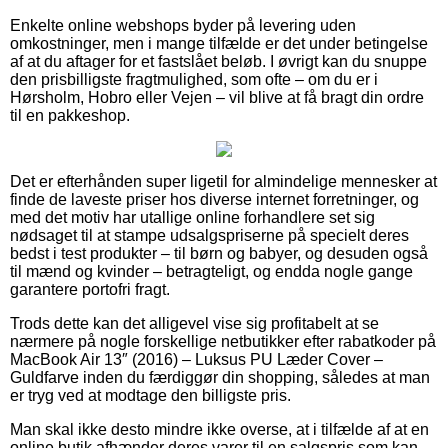
Enkelte online webshops byder på levering uden
omkostninger, men i mange tilfælde er det under betingelse
af at du aftager for et fastslået beløb. I øvrigt kan du snuppe
den prisbilligste fragtmulighed, som ofte – om du er i
Hørsholm, Hobro eller Vejen – vil blive at få bragt din ordre
til en pakkeshop.
Det er efterhånden super ligetil for almindelige mennesker at
finde de laveste priser hos diverse internet forretninger, og
med det motiv har utallige online forhandlere set sig
nødsaget til at stampe udsalgspriserne på specielt deres
bedst i test produkter – til børn og babyer, og desuden også
til mænd og kvinder – betragteligt, og endda nogle gange
garantere portofri fragt.
Trods dette kan det alligevel vise sig profitabelt at se
nærmere på nogle forskellige netbutikker efter rabatkoder på
MacBook Air 13″ (2016) – Luksus PU Læder Cover –
Guldfarve inden du færdiggør din shopping, således at man
er tryg ved at modtage den billigste pris.
Man skal ikke desto mindre ikke overse, at i tilfælde af at en
online butik afhænder deres varer til en salgspris som kan