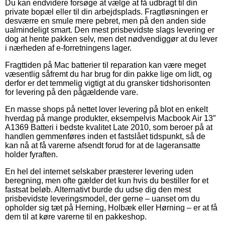
Du kan endvidere forsøge at vælge at få udbragt til din
private bopæl eller til din arbejdsplads. Fragtløsningen er
desværre en smule mere pebret, men på den anden side
ualmindeligt smart. Den mest prisbevidste slags levering er
dog at hente pakken selv, men det nødvendiggør at du lever
i nærheden af e-forretningens lager.
Fragttiden på Mac batterier til reparation kan være meget
væsentlig såfremt du har brug for din pakke lige om lidt, og
derfor er det temmelig vigtigt at du gransker tidshorisonten
for levering på den pågældende vare.
En masse shops på nettet lover levering på blot en enkelt
hverdag på mange produkter, eksempelvis Macbook Air 13″
A1369 Batteri i bedste kvalitet Late 2010, som beroer på at
handlen gemmenføres inden et fastslået tidspunkt, så de
kan nå at få varerne afsendt forud for at de lageransatte
holder fyraften.
En hel del internet selskaber præsterer levering uden
beregning, men ofte gælder det kun hvis du bestiller for et
fastsat beløb. Alternativt burde du udse dig den mest
prisbevidste leveringsmodel, der gerne – uanset om du
opholder sig tæt på Herning, Holbæk eller Hørning – er at få
dem til at køre varerne til en pakkeshop.