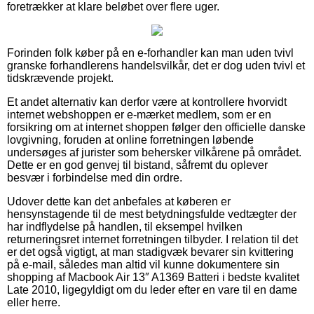
foretrækker at klare beløbet over flere uger.
Forinden folk køber på en e-forhandler kan man uden tvivl
granske forhandlerens handelsvilkår, det er dog uden tvivl et
tidskrævende projekt.
Et andet alternativ kan derfor være at kontrollere hvorvidt
internet webshoppen er e-mærket medlem, som er en
forsikring om at internet shoppen følger den officielle danske
lovgivning, foruden at online forretningen løbende
undersøges af jurister som behersker vilkårene på området.
Dette er en god genvej til bistand, såfremt du oplever
besvær i forbindelse med din ordre.
Udover dette kan det anbefales at køberen er
hensynstagende til de mest betydningsfulde vedtægter der
har indflydelse på handlen, til eksempel hvilken
returneringsret internet forretningen tilbyder. I relation til det
er det også vigtigt, at man stadigvæk bevarer sin kvittering
på e-mail, således man altid vil kunne dokumentere sin
shopping af Macbook Air 13″ A1369 Batteri i bedste kvalitet
Late 2010, ligegyldigt om du leder efter en vare til en dame
eller herre.