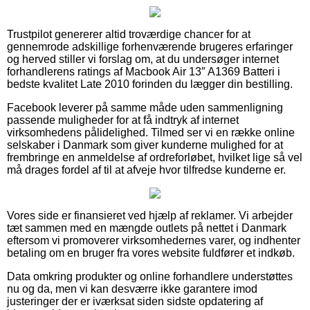
Trustpilot genererer altid troværdige chancer for at
gennemrode adskillige forhenværende brugeres erfaringer
og herved stiller vi forslag om, at du undersøger internet
forhandlerens ratings af Macbook Air 13″ A1369 Batteri i
bedste kvalitet Late 2010 forinden du lægger din bestilling.
Facebook leverer på samme måde uden sammenligning
passende muligheder for at få indtryk af internet
virksomhedens pålidelighed. Tilmed ser vi en række online
selskaber i Danmark som giver kunderne mulighed for at
frembringe en anmeldelse af ordreforløbet, hvilket lige så vel
må drages fordel af til at afveje hvor tilfredse kunderne er.
Vores side er finansieret ved hjælp af reklamer. Vi arbejder
tæt sammen med en mængde outlets på nettet i Danmark
eftersom vi promoverer virksomhedernes varer, og indhenter
betaling om en bruger fra vores website fuldfører et indkøb.
Data omkring produkter og online forhandlere understøttes
nu og da, men vi kan desværre ikke garantere imod
justeringer der er iværksat siden sidste opdatering af