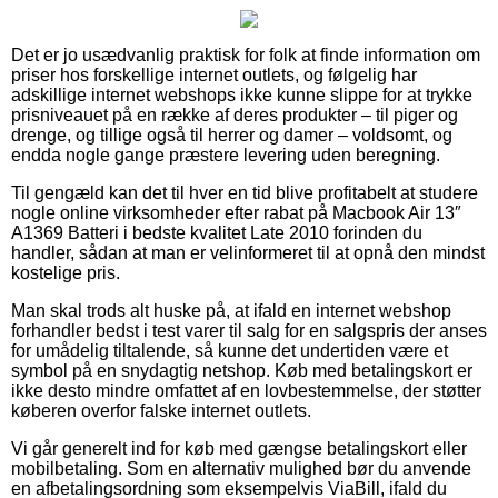
Det er jo usædvanlig praktisk for folk at finde information om
priser hos forskellige internet outlets, og følgelig har
adskillige internet webshops ikke kunne slippe for at trykke
prisniveauet på en række af deres produkter – til piger og
drenge, og tillige også til herrer og damer – voldsomt, og
endda nogle gange præstere levering uden beregning.
Til gengæld kan det til hver en tid blive profitabelt at studere
nogle online virksomheder efter rabat på Macbook Air 13″
A1369 Batteri i bedste kvalitet Late 2010 forinden du
handler, sådan at man er velinformeret til at opnå den mindst
kostelige pris.
Man skal trods alt huske på, at ifald en internet webshop
forhandler bedst i test varer til salg for en salgspris der anses
for umådelig tiltalende, så kunne det undertiden være et
symbol på en snydagtig netshop. Køb med betalingskort er
ikke desto mindre omfattet af en lovbestemmelse, der støtter
køberen overfor falske internet outlets.
Vi går generelt ind for køb med gængse betalingskort eller
mobilbetaling. Som en alternativ mulighed bør du anvende
en afbetalingsordning som eksempelvis ViaBill, ifald du