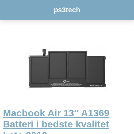
ps3tech
Macbook Air 13″ A1369
Batteri i bedste kvalitet