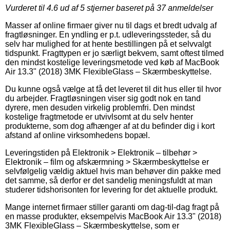
Vurderet til
4.6
ud af 5 stjerner baseret på
37
anmeldelser
Masser af online firmaer giver nu til dags et bredt udvalg af
fragtløsninger. En yndling er p.t. udleveringssteder, så du
selv har mulighed for at hente bestillingen på et selvvalgt
tidspunkt. Fragttypen er jo særligt bekvem, samt oftest tilmed
den mindst kostelige leveringsmetode ved køb af MacBook
Air 13.3" (2018) 3MK FlexibleGlass – Skærmbeskyttelse.
Du kunne også vælge at få det leveret til dit hus eller til hvor
du arbejder. Fragtløsningen viser sig godt nok en tand
dyrere, men desuden virkelig problemfri. Den mindst
kostelige fragtmetode er utvivlsomt at du selv henter
produkterne, som dog afhænger af at du befinder dig i kort
afstand af online virksomhedens bopæl.
Leveringstiden på Elektronik > Elektronik – tilbehør >
Elektronik – film og afskærmning > Skærmbeskyttelse er
selvfølgelig vældig aktuel hvis man behøver din pakke med
det samme, så derfor er det sandelig meningsfuldt at man
studerer tidshorisonten for levering for det aktuelle produkt.
Mange internet firmaer stiller garanti om dag-til-dag fragt på
en masse produkter, eksempelvis MacBook Air 13.3" (2018)
3MK FlexibleGlass – Skærmbeskyttelse, som er