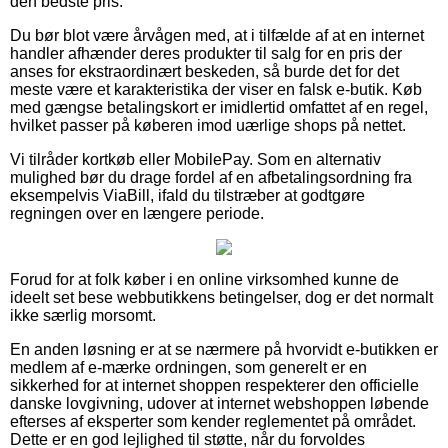
den bedste pris.
Du bør blot være årvågen med, at i tilfælde af at en internet
handler afhænder deres produkter til salg for en pris der
anses for ekstraordinært beskeden, så burde det for det
meste være et karakteristika der viser en falsk e-butik. Køb
med gængse betalingskort er imidlertid omfattet af en regel,
hvilket passer på køberen imod uærlige shops på nettet.
Vi tilråder kortkøb eller MobilePay. Som en alternativ
mulighed bør du drage fordel af en afbetalingsordning fra
eksempelvis ViaBill, ifald du tilstræber at godtgøre
regningen over en længere periode.
Forud for at folk køber i en online virksomhed kunne de
ideelt set bese webbutikkens betingelser, dog er det normalt
ikke særlig morsomt.
En anden løsning er at se nærmere på hvorvidt e-butikken er
medlem af e-mærke ordningen, som generelt er en
sikkerhed for at internet shoppen respekterer den officielle
danske lovgivning, udover at internet webshoppen løbende
efterses af eksperter som kender reglementet på området.
Dette er en god lejlighed til støtte, når du forvoldes