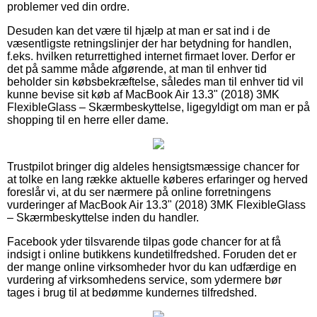
problemer ved din ordre.
Desuden kan det være til hjælp at man er sat ind i de
væsentligste retningslinjer der har betydning for handlen,
f.eks. hvilken returrettighed internet firmaet lover. Derfor er
det på samme måde afgørende, at man til enhver tid
beholder sin købsbekræftelse, således man til enhver tid vil
kunne bevise sit køb af MacBook Air 13.3" (2018) 3MK
FlexibleGlass – Skærmbeskyttelse, ligegyldigt om man er på
shopping til en herre eller dame.
Trustpilot bringer dig aldeles hensigtsmæssige chancer for
at tolke en lang række aktuelle køberes erfaringer og herved
foreslår vi, at du ser nærmere på online forretningens
vurderinger af MacBook Air 13.3" (2018) 3MK FlexibleGlass
– Skærmbeskyttelse inden du handler.
Facebook yder tilsvarende tilpas gode chancer for at få
indsigt i online butikkens kundetilfredshed. Foruden det er
der mange online virksomheder hvor du kan udfærdige en
vurdering af virksomhedens service, som ydermere bør
tages i brug til at bedømme kundernes tilfredshed.