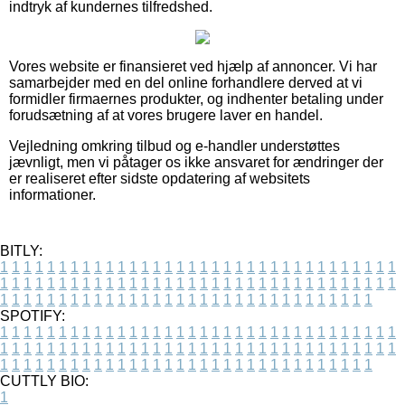
indtryk af kundernes tilfredshed.
Vores website er finansieret ved hjælp af annoncer. Vi har
samarbejder med en del online forhandlere derved at vi
formidler firmaernes produkter, og indhenter betaling under
forudsætning af at vores brugere laver en handel.
Vejledning omkring tilbud og e-handler understøttes
jævnligt, men vi påtager os ikke ansvaret for ændringer der
er realiseret efter sidste opdatering af websitets
informationer.
BITLY:
1
1
1
1
1
1
1
1
1
1
1
1
1
1
1
1
1
1
1
1
1
1
1
1
1
1
1
1
1
1
1
1
1
1
1
1
1
1
1
1
1
1
1
1
1
1
1
1
1
1
1
1
1
1
1
1
1
1
1
1
1
1
1
1
1
1
1
1
1
1
1
1
1
1
1
1
1
1
1
1
1
1
1
1
1
1
1
1
1
1
1
1
1
1
1
1
1
1
1
1
SPOTIFY:
1
1
1
1
1
1
1
1
1
1
1
1
1
1
1
1
1
1
1
1
1
1
1
1
1
1
1
1
1
1
1
1
1
1
1
1
1
1
1
1
1
1
1
1
1
1
1
1
1
1
1
1
1
1
1
1
1
1
1
1
1
1
1
1
1
1
1
1
1
1
1
1
1
1
1
1
1
1
1
1
1
1
1
1
1
1
1
1
1
1
1
1
1
1
1
1
1
1
1
1
CUTTLY BIO:
1