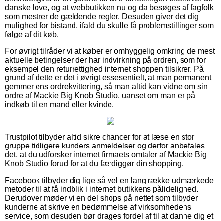
danske love, og at webbutikken nu og da besøges af fagfolk
som mestrer de gældende regler. Desuden giver det dig
mulighed for bistand, ifald du skulle få problemstillinger som
følge af dit køb.
For øvrigt tilråder vi at køber er omhyggelig omkring de mest
aktuelle betingelser der har indvirkning på ordren, som for
eksempel den returrettighed internet shoppen tilsikrer. På
grund af dette er det i øvrigt essesentielt, at man permanent
gemmer ens ordrekvittering, så man altid kan vidne om sin
ordre af Mackie Big Knob Studio, uanset om man er på
indkøb til en mand eller kvinde.
Trustpilot tilbyder altid sikre chancer for at læse en stor
gruppe tidligere kunders anmeldelser og derfor anbefales
det, at du udforsker internet firmaets omtaler af Mackie Big
Knob Studio forud for at du færdiggør din shopping.
Facebook tilbyder dig lige så vel en lang række udmærkede
metoder til at få indblik i internet butikkens pålidelighed.
Derudover møder vi en del shops på nettet som tilbyder
kunderne at skrive en bedømmelse af virksomhedens
service, som desuden bør drages fordel af til at danne dig et