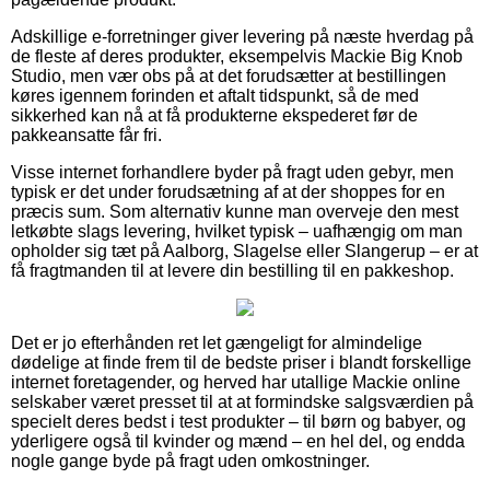
Adskillige e-forretninger giver levering på næste hverdag på
de fleste af deres produkter, eksempelvis Mackie Big Knob
Studio, men vær obs på at det forudsætter at bestillingen
køres igennem forinden et aftalt tidspunkt, så de med
sikkerhed kan nå at få produkterne ekspederet før de
pakkeansatte får fri.
Visse internet forhandlere byder på fragt uden gebyr, men
typisk er det under forudsætning af at der shoppes for en
præcis sum. Som alternativ kunne man overveje den mest
letkøbte slags levering, hvilket typisk – uafhængig om man
opholder sig tæt på Aalborg, Slagelse eller Slangerup – er at
få fragtmanden til at levere din bestilling til en pakkeshop.
Det er jo efterhånden ret let gængeligt for almindelige
dødelige at finde frem til de bedste priser i blandt forskellige
internet foretagender, og herved har utallige Mackie online
selskaber været presset til at at formindske salgsværdien på
specielt deres bedst i test produkter – til børn og babyer, og
yderligere også til kvinder og mænd – en hel del, og endda
nogle gange byde på fragt uden omkostninger.