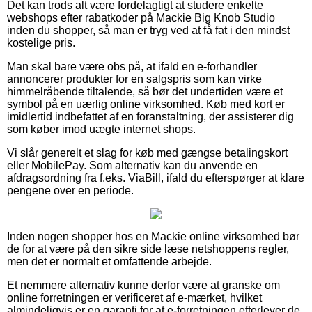
Det kan trods alt være fordelagtigt at studere enkelte
webshops efter rabatkoder på Mackie Big Knob Studio
inden du shopper, så man er tryg ved at få fat i den mindst
kostelige pris.
Man skal bare være obs på, at ifald en e-forhandler
annoncerer produkter for en salgspris som kan virke
himmelråbende tiltalende, så bør det undertiden være et
symbol på en uærlig online virksomhed. Køb med kort er
imidlertid indbefattet af en foranstaltning, der assisterer dig
som køber imod uægte internet shops.
Vi slår generelt et slag for køb med gængse betalingskort
eller MobilePay. Som alternativ kan du anvende en
afdragsordning fra f.eks. ViaBill, ifald du efterspørger at klare
pengene over en periode.
Inden nogen shopper hos en Mackie online virksomhed bør
de for at være på den sikre side læse netshoppens regler,
men det er normalt et omfattende arbejde.
Et nemmere alternativ kunne derfor være at granske om
online forretningen er verificeret af e-mærket, hvilket
almindeligvis er en garanti for at e-forretningen efterlever de