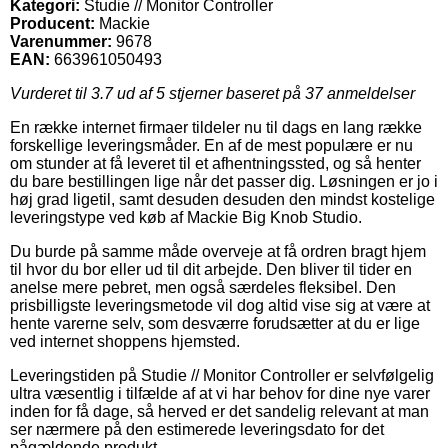
Kategori:
Studie // Monitor Controller
Producent:
Mackie
Varenummer:
9678
EAN:
663961050493
Vurderet til
3.7
ud af 5 stjerner baseret på
37
anmeldelser
En række internet firmaer tildeler nu til dags en lang række
forskellige leveringsmåder. En af de mest populære er nu
om stunder at få leveret til et afhentningssted, og så henter
du bare bestillingen lige når det passer dig. Løsningen er jo i
høj grad ligetil, samt desuden desuden den mindst kostelige
leveringstype ved køb af Mackie Big Knob Studio.
Du burde på samme måde overveje at få ordren bragt hjem
til hvor du bor eller ud til dit arbejde. Den bliver til tider en
anelse mere pebret, men også særdeles fleksibel. Den
prisbilligste leveringsmetode vil dog altid vise sig at være at
hente varerne selv, som desværre forudsætter at du er lige
ved internet shoppens hjemsted.
Leveringstiden på Studie // Monitor Controller er selvfølgelig
ultra væsentlig i tilfælde af at vi har behov for dine nye varer
inden for få dage, så herved er det sandelig relevant at man
ser nærmere på den estimerede leveringsdato for det
pågældende produkt.